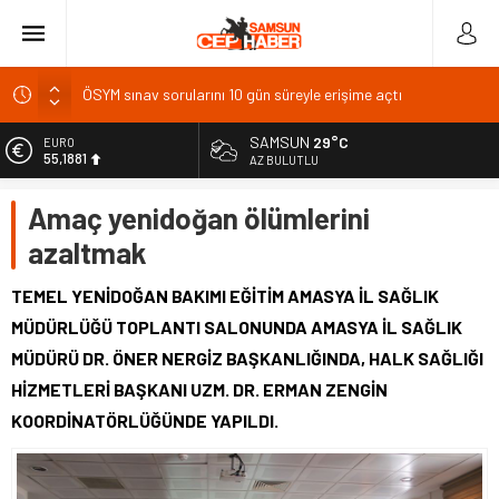
ÖSYM sınav sorularını 10 gün süreyle erişime açtı
Üniversiteden ayrılanlara yeniden öğrenim hakkı
BAL Ligi katılım ücreti 1 milyon TL: TFF’ye çağrı
SAMSUN
29°C
EURO
55,1881
AZ BULUTLU
TFF 2026
ALTIN
Gazze’de can kaybı 73 bin 386’ya yükseldi
Amaç yenidoğan ölümlerini
6.660,55
azaltmak
BİST
13.779,39
TEMEL YENİDOĞAN BAKIMI EĞİTİM AMASYA İL SAĞLIK
DOLAR
MÜDÜRLÜĞÜ TOPLANTI SALONUNDA AMASYA İL SAĞLIK
47,7111
MÜDÜRÜ DR. ÖNER NERGİZ BAŞKANLIĞINDA, HALK SAĞLIĞI
HİZMETLERİ BAŞKANI UZM. DR. ERMAN ZENGİN
KOORDİNATÖRLÜĞÜNDE YAPILDI.