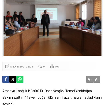
13 EKIM 2021 22:28
0
707
A
A
+
-
Amasya İl sağlık Müdürü Dr. Öner Nergiz, “Temel Yenidoğan
Bakımı Eğitimi” ile yenidoğan ölümlerini azaltmayı amaçladıklarını
söyledi.