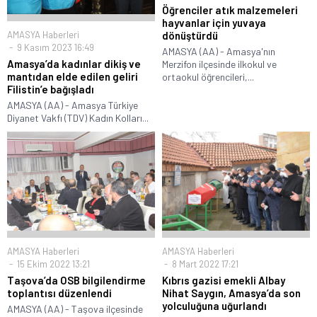
Öğrenciler atık malzemeleri
hayvanlar için yuvaya
dönüştürdü
AMASYA Haberleri
9 Kasım 2023 16:49
AMASYA (AA) - Amasya'nın
Amasya’da kadınlar dikiş ve
Merzifon ilçesinde ilkokul ve
mantıdan elde edilen geliri
ortaokul öğrencileri,...
Filistin’e bağışladı
AMASYA (AA) - Amasya Türkiye
Diyanet Vakfı (TDV) Kadın Kolları...
AMASYA Haberleri
AMASYA Haberleri
15 Ekim 2022 13:21
8 Mart 2022 17:21
Taşova’da OSB bilgilendirme
Kıbrıs gazisi emekli Albay
toplantısı düzenlendi
Nihat Saygın, Amasya’da son
yolculuğuna uğurlandı
AMASYA (AA) - Taşova ilçesinde