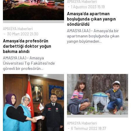
AMASYA Haberleri
1 Ağustos 2023 15:19
Amasya’da apartman
boşluğunda çıkan yangın
söndürüldü
AMASYA Haberleri
AMASYA (AA) - Amasya'da bir
30 Mart 2022 21:30
apartmanın boşluğunda çıkan
Amasya’da profesörün
yangın büyümeden...
darbettiği doktor yoğun
bakıma alındı
AMASYA (AA) - Amasya
Üniversitesi Tıp Fakültesi'nde
görevli bir profesörün...
AMASYA Haberleri
6 Temmuz 2022 18:37