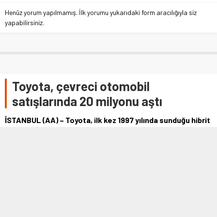
Henüz yorum yapılmamış. İlk yorumu yukarıdaki form aracılığıyla siz
yapabilirsiniz.
Toyota, çevreci otomobil
satışlarında 20 milyonu aştı
İSTANBUL (AA) – Toyota, ilk kez 1997 yılında sunduğu hibrit
teknolojisine sahip araçlar ile birlikte elektrikli araç
satışlarında bugüne kadar 20 …