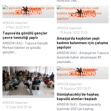
HAREKATI’NA...
AMASYA Haberleri
9 Mart 2023 18:13
AMASYA Haberleri
31 Aralık 2022 21:29
Taşova’da gönüllü gençler
çevre temizliği yaptı
Amasya’da kaybolan yaşlı
kadının bulunması için çalışma
AMASYA (AA) - Taşova Gençlik
yapılıyor
Merkezi liderleri ve gönüllü
gençleri...
AMASYA (AA) - Amasya'nın Taşova
ilçesinde haber alınamayan 83
yaşındaki...
AMASYA Haberleri
19 Ağustos 2021 20:51
Gümüşhacıköy’de haşhaş
kapsülü alımları başladı
AMASYA Haberleri
AMASYA (AA) - Gümüşhacıköy
17 Eylül 2021 07:46
ilçesinde 2021 yılı haşhaş