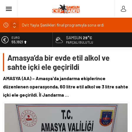
Ovit Yayla Şenlikleri final programıyla sona erdi
ÖSYM sınav sorularını 10 gün süreyle erişime açtı
SAMSUN
29°C
EURO
55,1921
Üniversiteden ayrılanlara yeniden öğrenim hakkı
PARÇALI BULUTLU
BAL Ligi katılım ücreti 1 milyon TL: TFF’ye çağrı
ALTIN
Amasya’da bir evde etil alkol ve
6.659,09
TFF 2026
sahte içki ele geçirildi
BİST
13.779,39
AMASYA (AA) – Amasya'da jandarma ekiplerince
DOLAR
düzenlenen operasyonda, 60 litre etil alkol ve 3 litre sahte
47,7155
içki ele geçirildi. İl Jandarma …