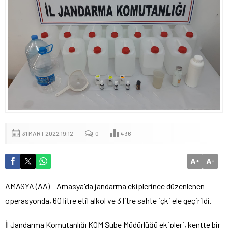
31 MART 2022 19:12
0
436
A
A
+
-
AMASYA (AA) – Amasya'da jandarma ekiplerince düzenlenen
operasyonda, 60 litre etil alkol ve 3 litre sahte içki ele geçirildi.
İl Jandarma Komutanlığı KOM Şube Müdürlüğü ekipleri, kentte bir