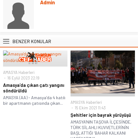
Admin
BENZER KONULAR
AMASYA Haberleri
16 Eylül 2023 22:19
Amasya’da çıkan çatı yangını
söndürüldü
AMASYA (AA) - Amasya'da 4 katılı
AMASYA Haberleri
bir apartmanın çatısında çıkan...
15 Ekim 2021 11:43
Şehitler için bayrak yürüyüşü
AMASYA’NIN TAŞOVA İLÇESİNDE,
TÜRK SİLAHLI KUVVETLERİNİN
BAŞLATTIĞI 'BAHAR KALKANI