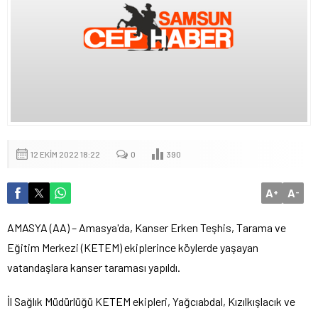
12 EKIM 2022 18:22
0
390
A
A
+
-
AMASYA (AA) – Amasya'da, Kanser Erken Teşhis, Tarama ve
Eğitim Merkezi (KETEM) ekiplerince köylerde yaşayan
vatandaşlara kanser taraması yapıldı.
İl Sağlık Müdürlüğü KETEM ekipleri, Yağcıabdal, Kızılkışlacık ve