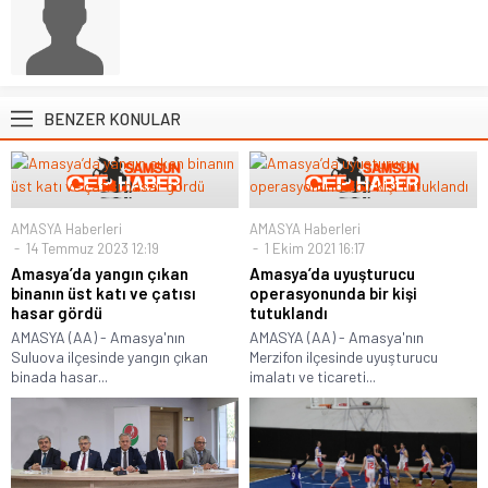
BENZER KONULAR
AMASYA Haberleri
AMASYA Haberleri
14 Temmuz 2023 12:19
1 Ekim 2021 16:17
Amasya’da yangın çıkan
Amasya’da uyuşturucu
binanın üst katı ve çatısı
operasyonunda bir kişi
hasar gördü
tutuklandı
AMASYA (AA) - Amasya'nın
AMASYA (AA) - Amasya'nın
Suluova ilçesinde yangın çıkan
Merzifon ilçesinde uyuşturucu
binada hasar...
imalatı ve ticareti...