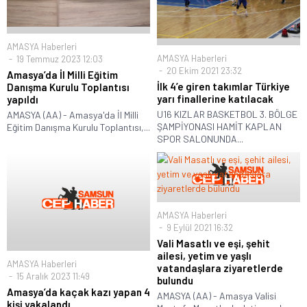
AMASYA Haberleri
AMASYA Haberleri
19 Temmuz 2023 12:03
20 Ekim 2021 23:32
Amasya’da İl Milli Eğitim
İlk 4’e giren takımlar Türkiye
Danışma Kurulu Toplantısı
yarı finallerine katılacak
yapıldı
U16 KIZLAR BASKETBOL 3. BÖLGE
AMASYA (AA) - Amasya'da İl Milli
ŞAMPİYONASI HAMİT KAPLAN
Eğitim Danışma Kurulu Toplantısı,...
SPOR SALONUNDA...
AMASYA Haberleri
9 Eylül 2021 16:32
Vali Masatlı ve eşi, şehit
ailesi, yetim ve yaşlı
AMASYA Haberleri
vatandaşlara ziyaretlerde
15 Aralık 2023 11:49
bulundu
Amasya’da kaçak kazı yapan 4
AMASYA (AA) - Amasya Valisi
kişi yakalandı