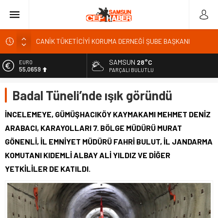
CANİK TÜKETİCİYİ KORUMA DERNEĞİ ŞUBE BAŞKANI
İBRAHİM ÖRS ÜN. AÇIKLAMASI MİLYONLARCA İNTERNET
KULLANICISINI İLGİLENDİREN KARAR VERİLDİ
SAMSUN
28°C
EURO
55,0659
PARÇALI BULUTLU
Kardef Başkanı Adem GÜNER Yunanistan bu kararını
gözden geçirmelidir diyerek tepkilerini gösterdi
ALTIN
Badal Tüneli’nde ışık göründü
6.521,17
24 Temmuz Basın Bayramı basın özgürlüğünün günüdür
BİST
Sandık Bir Emanettir, Emanete İhanet Olmaz
İNCELEMEYE, GÜMÜŞHACIKÖY KAYMAKAMI MEHMET DENİZ
13.685,30
ARABACI, KARAYOLLARI 7. BÖLGE MÜDÜRÜ MURAT
Fatih Mahallesi Sakinleri Ilkadım Belediye Başkanı İhsan
DOLAR
KURNAZ ve Muhtarları Seda KEKLİK ‘teşekķür ettiler.
GÖNENLİ, İL EMNİYET MÜDÜRÜ FAHRİ BULUT, İL JANDARMA
47,5953
KOMUTANI KIDEMLİ ALBAY ALİ YILDIZ VE DİĞER
YETKİLİLER DE KATILDI.