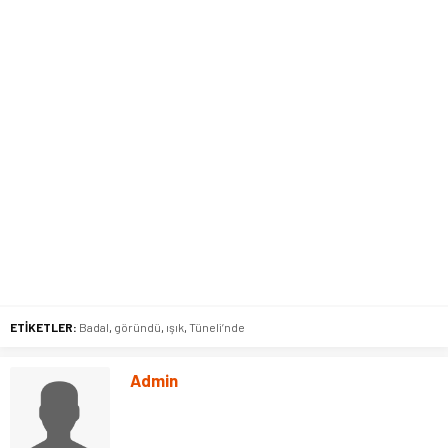
ETİKETLER:
Badal
,
göründü
,
ışık
,
Tüneli’nde
Admin