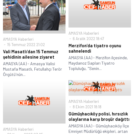
AMASYA Haberleri
6 Aralık 2022 18:47
AMASYA Haberleri
15 Temmuz 2022 21:02
Merzifon’da tiyatro oyunu
sahnelendi
Vali Masatlı’dan 15 Temmuz
şehidinin ailesine ziyaret
AMASYA (AA) - Merzifon ilçesinde,
Maydanoz Sapları Tiyatro
AMASYA (AA) - Amasya Valisi
Topluluğu, "Senin...
Mustafa Masatlı, Fetullahçı Terör
Örgütü'nün...
AMASYA Haberleri
8 Ekim 2021 18:18
Gümüşhacıköy polisi, hırsızlık
olaylarına karşı broşür dağıttı
AMASYA (AA) - Gümüşhacıköy İlçe
AMASYA Haberleri
Emniyet Müdürlüğü ekipleri, artan