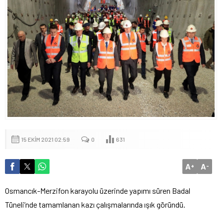
15 EKIM 2021 02:59
0
631
A
A
+
-
Osmancık-Merzifon karayolu üzerinde yapımı süren Badal
Tüneli’nde tamamlanan kazı çalışmalarında ışık göründü.