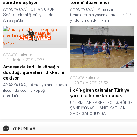
sürede ulaşılıyor
töreni” düzenlendi
AMASYA (AA) - CİHAN OKUR -
AMASYA (AA) - Amasya
Sağlık Bakanlığı bünyesinde
Genelgesi'nin yayımlanmasının 104.
Amasya'da...
yıl dönümü etkinlikleri...
AMASYA Haberleri
19 Haziran 2021 20:28
Amasya’da kedi ile köpeğin
dostluğu görenlerin dikkatini
çekiyor
AMASYA Haberleri
20 Ekim 2021 23:32
AMASYA (AA) - Amasya'nın Taşova
İlk 4’e giren takımlar Türkiye
ilçesinde kedi ile köpeğin
yarı finallerine katılacak
dostluğu,...
U16 KIZLAR BASKETBOL 3. BÖLGE
ŞAMPİYONASI HAMİT KAPLAN
SPOR SALONUNDA...
YORUMLAR