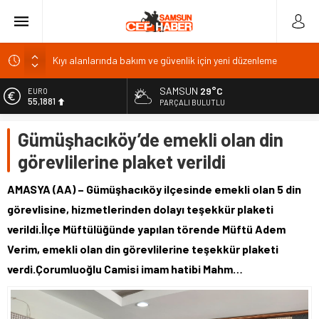
Kıyı alanlarında bakım ve güvenlik için yeni düzenleme
Pazar’da Öğretmen İlhan Aslan Kültür Merkezi inşaatı
başladı
SAMSUN
29°C
EURO
AK Parti Adana İl Başkanı Özkan’dan 25. yıl vurgusu
55,1881
PARÇALI BULUTLU
Yenice Barajı’nda doluluk yüzde 0, Karakuyu’da yüzde 99,8
ALTIN
Gümüşhacıköy’de emekli olan din
6.660,55
9 Ağustos akaryakıt fiyatları: Benzine 1,56 TL artış
görevlilerine plaket verildi
BİST
13.779,39
AMASYA (AA) – Gümüşhacıköy ilçesinde emekli olan 5 din
DOLAR
görevlisine, hizmetlerinden dolayı teşekkür plaketi
47,7111
verildi.İlçe Müftülüğünde yapılan törende Müftü Adem
Verim, emekli olan din görevlilerine teşekkür plaketi
verdi.Çorumluoğlu Camisi imam hatibi Mahm…