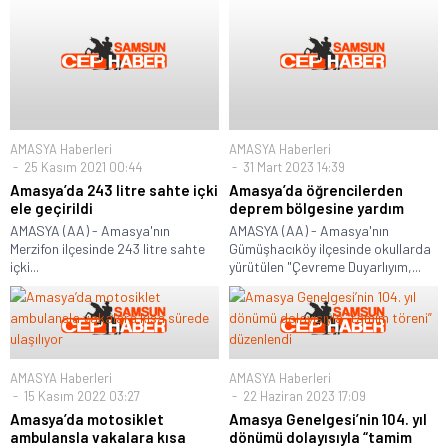
AMASYA Haberleri
AMASYA Haberleri
25 Kasım 2021 00:44
31 Mart 2023 14:39
Amasya’da 243 litre sahte içki
Amasya’da öğrencilerden
ele geçirildi
deprem bölgesine yardım
AMASYA (AA) - Amasya'nın
AMASYA (AA) - Amasya'nın
Merzifon ilçesinde 243 litre sahte
Gümüşhacıköy ilçesinde okullarda
içki...
yürütülen "Çevreme Duyarlıyım,...
AMASYA Haberleri
AMASYA Haberleri
15 Kasım 2022 03:27
22 Haziran 2023 17:09
Amasya’da motosiklet
Amasya Genelgesi’nin 104. yıl
ambulansla vakalara kısa
dönümü dolayısıyla “tamim