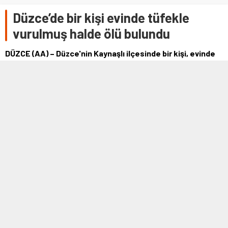
Düzce’de bir kişi evinde tüfekle
vurulmuş halde ölü bulundu
DÜZCE (AA) – Düzce'nin Kaynaşlı ilçesinde bir kişi, evinde
tüfekle vurulmuş halde ölü bulundu.Darıyeri Bakacak
köyünde yaşayan Emre Ç'den (27) haber alamayan
yakınları, komşularından gencin evini kontrol etmesini
istedi. Ses alamayınca evin pencer…