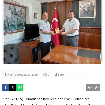
18 TEMMUZ 2023 12:39
0
297
A
A
+
-
AMASYA (AA) – Gümüşhacıköy ilçesinde emekli olan 5 din