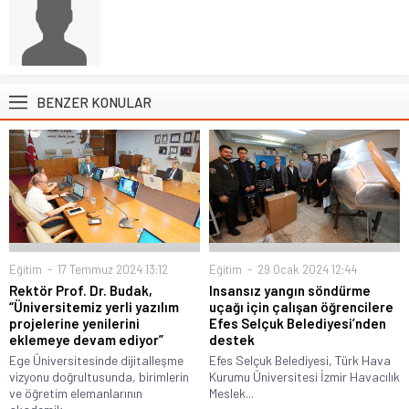
BENZER KONULAR
Eğitim
17 Temmuz 2024 13:12
Eğitim
29 Ocak 2024 12:44
Rektör Prof. Dr. Budak,
Insansız yangın söndürme
“Üniversitemiz yerli yazılım
uçağı için çalışan öğrencilere
projelerine yenilerini
Efes Selçuk Belediyesi’nden
eklemeye devam ediyor”
destek
Ege Üniversitesinde dijitalleşme
Efes Selçuk Belediyesi, Türk Hava
vizyonu doğrultusunda, birimlerin
Kurumu Üniversitesi İzmir Havacılık
ve öğretim elemanlarının
Meslek...