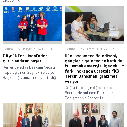
akademik...
Eğitim
30 Mayıs 2024 00:00
Eğitim
25 Temmuz 2024 01:36
Göynük Fen Lisesi’nden
Küçükçekmece Belediyesi,
gururlandıran başarı
gençlerin geleceğine katkıda
bulunmak amacıyla ilçedeki üç
Kemer Belediye Başkanı Necati
farklı noktada ücretsiz YKS
Topaloğlu’nun Göynük Belediye
Tercih Danışmanlığı hizmeti
Başkanlığı zamanında yaptırdığı...
veriyor
Doğru tercih için öğrencilere
önerilerde bulunan Psikolojik
Danışman ve Rehberlik...