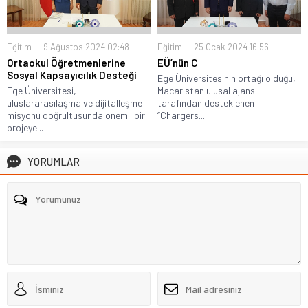
Eğitim
9 Ağustos 2024 02:48
Eğitim
25 Ocak 2024 16:56
Ortaokul Öğretmenlerine
EÜ’nün C
Sosyal Kapsayıcılık Desteği
Ege Üniversitesinin ortağı olduğu,
Ege Üniversitesi,
Macaristan ulusal ajansı
uluslararasılaşma ve dijitalleşme
tarafından desteklenen
misyonu doğrultusunda önemli bir
“Chargers...
projeye...
YORUMLAR