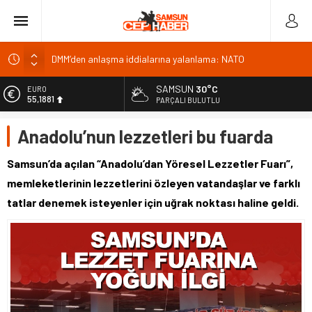
DMM’den anlaşma iddialarına yalanlama: NATO
taahhütleriyle çelişmiyor
İsmail Kahraman, İkizdere’deki programa katıldı
SAMSUN
30°C
EURO
55,1881
PARÇALI BULUTLU
Malatya Havalimanı Eylülde Açılıyor, Kuzey Çevre Yolu
Ekimde
ALTIN
Anadolu’nun lezzetleri bu fuarda
6.660,55
Akülü aracındayken otomobilin çarptığı emekli astsubay
öldü
BİST
Samsun’da açılan “Anadolu’dan Yöresel Lezzetler Fuarı”,
13.779,39
Antalya’da nem yüzde 80, hissedilen sıcaklık 40 derece
memleketlerinin lezzetlerini özleyen vatandaşlar ve farklı
DOLAR
tatlar denemek isteyenler için uğrak noktası haline geldi.
47,7111