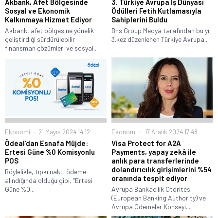
Akbank, Afet Bölgesinde
3. Türkiye Avrupa İş Dünyası
Sosyal ve Ekonomik
Ödülleri Fetih Kutlamasıyla
Kalkınmaya Hizmet Ediyor
Sahiplerini Buldu
Akbank, afet bölgesine yönelik
Bhs Group Medya tarafından bu yıl
geliştirdiği sürdürülebilir
3.kez düzenlenen Türkiye Avrupa...
finansman çözümleri ve sosyal...
Ekonomi
21 Mayıs 2024 14:12
Ekonomi
17 Aralık 2024 17:48
Ödeal’dan Esnafa Müjde:
Visa Protect for A2A
Ertesi Güne %0 Komisyonlu
Payments, yapay zekâ ile
POS
anlık para transferlerinde
dolandırıcılık girişimlerini %54
Böylelikle, tıpkı nakit ödeme
oranında tespit ediyor
alındığında olduğu gibi, “Ertesi
Güne %0...
Avrupa Bankacılık Otoritesi
(European Banking Authority) ve
Avrupa Ödemeler Konseyi...