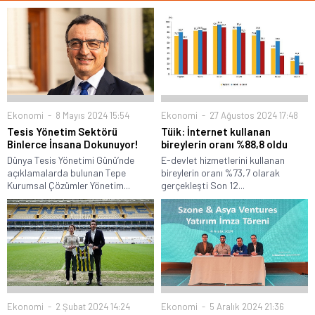
Ekonomi
8 Mayıs 2024 15:54
Ekonomi
27 Ağustos 2024 17:48
Tesis Yönetim Sektörü
Tüik: İnternet kullanan
Binlerce İnsana Dokunuyor!
bireylerin oranı %88,8 oldu
Dünya Tesis Yönetimi Günü’nde
E-devlet hizmetlerini kullanan
açıklamalarda bulunan Tepe
bireylerin oranı %73,7 olarak
Kurumsal Çözümler Yönetim...
gerçekleşti Son 12...
Ekonomi
2 Şubat 2024 14:24
Ekonomi
5 Aralık 2024 21:36