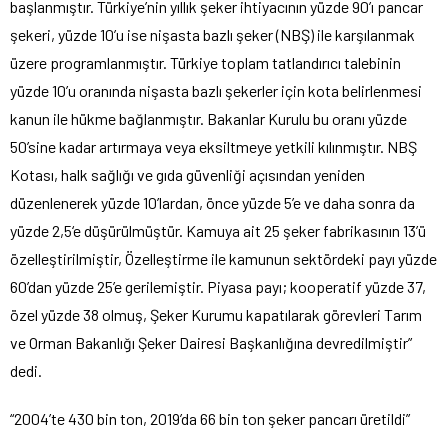
başlanmıştır. Türkiye’nin yıllık şeker ihtiyacının yüzde 90’ı pancar
şekeri, yüzde 10’u ise nişasta bazlı şeker (NBŞ) ile karşılanmak
üzere programlanmıştır. Türkiye toplam tatlandırıcı talebinin
yüzde 10’u oranında nişasta bazlı şekerler için kota belirlenmesi
kanun ile hükme bağlanmıştır. Bakanlar Kurulu bu oranı yüzde
50’sine kadar artırmaya veya eksiltmeye yetkili kılınmıştır. NBŞ
Kotası, halk sağlığı ve gıda güvenliği açısından yeniden
düzenlenerek yüzde 10’lardan, önce yüzde 5’e ve daha sonra da
yüzde 2,5‘e düşürülmüştür. Kamuya ait 25 şeker fabrikasının 13’ü
özelleştirilmiştir, Özelleştirme ile kamunun sektördeki payı yüzde
60’dan yüzde 25’e gerilemiştir. Piyasa payı; kooperatif yüzde 37,
özel yüzde 38 olmuş, Şeker Kurumu kapatılarak görevleri Tarım
ve Orman Bakanlığı Şeker Dairesi Başkanlığına devredilmiştir”
dedi.
“2004’te 430 bin ton, 2019’da 66 bin ton şeker pancarı üretildi”