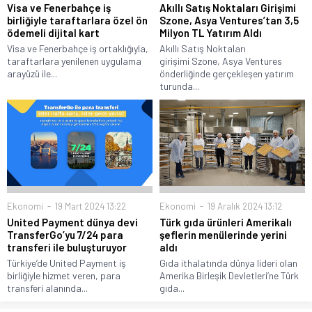
Visa ve Fenerbahçe iş
Akıllı Satış Noktaları Girişimi
birliğiyle taraftarlara özel ön
Szone, Asya Ventures’tan 3,5
ödemeli dijital kart
Milyon TL Yatırım Aldı
Visa ve Fenerbahçe iş ortaklığıyla,
Akıllı Satış Noktaları
taraftarlara yenilenen uygulama
girişimi Szone, Asya Ventures
arayüzü ile...
önderliğinde gerçekleşen yatırım
turunda...
Ekonomi
19 Mart 2024 13:22
Ekonomi
19 Aralık 2024 13:12
United Payment dünya devi
Türk gıda ürünleri Amerikalı
TransferGo’yu 7/24 para
şeflerin menülerinde yerini
transferi ile buluşturuyor
aldı
Türkiye’de United Payment iş
Gıda ithalatında dünya lideri olan
birliğiyle hizmet veren, para
Amerika Birleşik Devletleri’ne Türk
transferi alanında...
gıda...