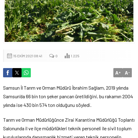
15 EKIM 2021 08:41
0
1.225
A
A
+
-
Samsun İl Tarım ve Orman Müdürü İbrahim Sağlam, 2019 yılında
Samsun’da 66 bin ton şeker pancarı üretildiğini, bu rakamın 2004
yılında ise 430 bin 574 ton olduğunu söyledi.
Tarım ve Orman Müdürlüğünce Zirai Karantina Müdürlüğü Toplantı
Salonunda il ve ilçe müdürlükleri teknik personeli ile sivil toplum
kuruluşlarında danışmanlık hizmeti veren teknik personelin