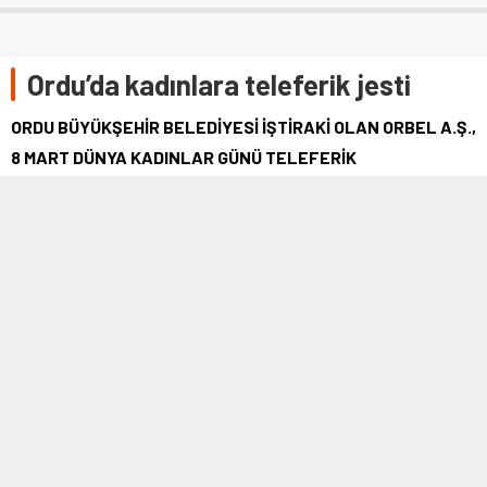
Ordu’da kadınlara teleferik jesti
ORDU BÜYÜKŞEHİR BELEDİYESİ İŞTİRAKİ OLAN ORBEL A.Ş.,
8 MART DÜNYA KADINLAR GÜNÜ TELEFERİK
ÜCRETLERİNDE KADINLARA ÖZEL İNDİRİM UYGULAYACAK.