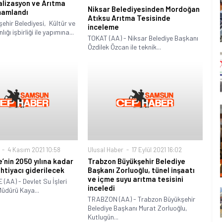
lizasyon ve Arıtma
Niksar Belediyesinden Mordoğan
mamlandı
Atıksu Arıtma Tesisinde
ehir Belediyesi, Kültür ve
inceleme
ığı işbirliği ile yapımına...
TOKAT (AA) - Niksar Belediye Başkanı
Özdilek Özcan ile teknik...
4 Kasım 2021 10:58
Ulusal Haber
17 Eylül 2021 16:02
nin 2050 yılına kadar
Trabzon Büyükşehir Belediye
ihtiyacı giderilecek
Başkanı Zorluoğlu, tünel inşaatı
ve içme suyu arıtma tesisini
AA) - Devlet Su İşleri
inceledi
Müdürü Kaya...
TRABZON (AA) - Trabzon Büyükşehir
Belediye Başkanı Murat Zorluoğlu,
Kutlugün...