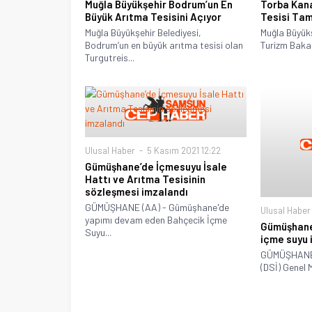
Muğla Büyükşehir Bodrum’un En
Torba Kana
Büyük Arıtma Tesisini Açıyor
Tesisi Ta
Muğla Büyükşehir Belediyesi,
Muğla Büyükş
Bodrum’un en büyük arıtma tesisi olan
Turizm Bakanl
Turgutreis...
Ulusal Haber
5 Kasım 2021 12:22
Gümüşhane’de İçmesuyu İsale
Hattı ve Arıtma Tesisinin
sözleşmesi imzalandı
GÜMÜŞHANE (AA) - Gümüşhane'de
Ulusal Haber
yapımı devam eden Bahçecik İçme
Gümüşhane’
Suyu...
içme suyu 
GÜMÜŞHANE (
(DSİ) Genel 