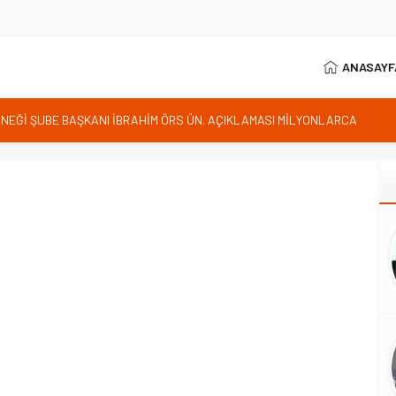
ANASAYF
RNEĞİ ŞUBE BAŞKANI İBRAHİM ÖRS ÜN. AÇIKLAMASI MİLYONLARCA
LENDİREN KARAR VERİLDİ
istan bu kararını gözden geçirmelidir diyerek tepkilerini gösterdi
 özgürlüğünün günüdür
İhanet Olmaz
ım Belediye Başkanı İhsan KURNAZ ve Muhtarları Seda KEKLİK ‘teşekķür