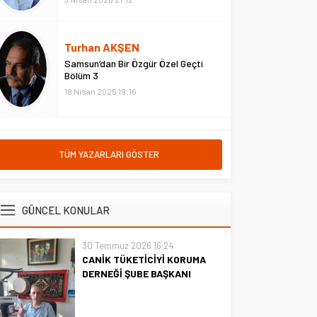
Turhan AKŞEN
Samsun’dan Bir Özgür Özel Geçti
Bölüm 3
18 Nisan 2025 19:16
TÜM YAZARLARI GÖSTER
GÜNCEL KONULAR
30 Temmuz 2026 16:24
CANİK TÜKETİCİYİ KORUMA
DERNEĞİ ŞUBE BAŞKANI
İBRAHİM ÖRS ÜN. AÇIKLAMASI
MİLYONLARCA İNTERNET
KULLANICISINI İLGİLENDİREN