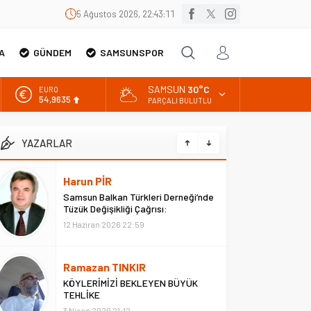
5 Ağustos 2026, 22:43:12
A
GÜNDEM
SAMSUNSPOR
SAMSUN
30°C
EURO
54,9635
PARÇALI BULUTLU
ALTIN
6.463,00
YAZARLAR
BİST
13.703,13
Harun PİR
Samsun Balkan Türkleri Derneği’nde
DOLAR
Tüzük Değişikliği Çağrısı:
47,5751
“ATATÜRK’süz Tüzük Olmaz
12 Haziran 2026 22:59
Ramazan TINKIR
KÖYLERİMİZİ BEKLEYEN BÜYÜK
TEHLİKE
3 Nisan 2020 21:12