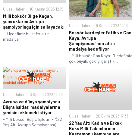
Ulusal Haber
10 Kasım 2023 12:19
Milli boksör Bilge Kağan,
yumruklarını Avrupa
Ulusal Haber
9 Kasım 2023 12:13
şampiyonluğu için sallayacak:
Boksör kardeşler Fatih ve Can
- "Hedefimiz bu sefer altın
Kaya, Avrupa
madalya"
Şampiyonası’nda altın
madalya hedefliyor
- Milli boksör Can Kaya: "Hedefimiz
çok büyük, çok iyi çalıştık....
Ulusal Haber
3 Kasım 2023 12:23
Avrupa ve dünya şampiyonu
Büşra Işıldar, madalyalarına
yenisini eklemek istiyor
Ulusal Haber
20 Ekim 2023 17:33
- Milli boksör Büşra Işıldar: - "(22
22 Yaş Altı Kadın ve Erkek
Yaş Altı Avrupa Şampiyonası)...
Boks Milli Takımlarının
Kastamonu kampına ara