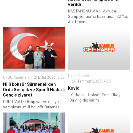
verildi
KASTAMONU (AA) - Avrupa
Şampiyonası'na hazırlanan 22 Yaş
Altı Kadın...
Ulusal Haber
ORDU Haberleri
21 Eylül 2023 19:53
20 Temmuz 2023 14:03
Milli boksör Sürmeneli’den
Kovid
Ordu Gençlik ve Spor İl Müdürü
Genç’e ziyaret
- Yıldız milli boksör Emel Okay: -
"Bu yıl gidip yarım...
ORDU (AA) - Olimpiyat ve dünya
şampiyonu milli boksör Busenaz...