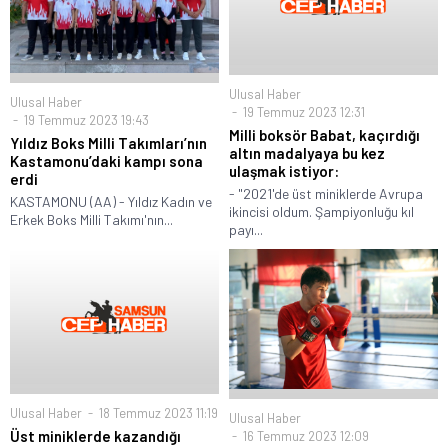
Ulusal Haber
Ulusal Haber
19 Temmuz 2023 12:31
19 Temmuz 2023 19:43
Milli boksör Babat, kaçırdığı
Yıldız Boks Milli Takımları’nın
altın madalyaya bu kez
Kastamonu’daki kampı sona
ulaşmak istiyor:
erdi
- "2021'de üst miniklerde Avrupa
KASTAMONU (AA) - Yıldız Kadın ve
ikincisi oldum. Şampiyonluğu kıl
Erkek Boks Milli Takımı'nın...
payı...
Ulusal Haber
18 Temmuz 2023 11:19
Ulusal Haber
Üst miniklerde kazandığı
16 Temmuz 2023 12:09