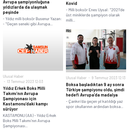
Avrupa şampiyonluğuna
Kovid
yıldızlarda da ulaşmak
- Milli boksör Enes Uysal: "2021'de
peşinde
üst miniklerde şampiyon olarak
- Yıldız milli boksör Busenur Yazan:
milli...
- "Geçen seneki gibi Avrupa...
Ulusal Haber
Ulusal Haber
9 Temmuz 2023 12:13
13 Temmuz 2023 12:03
Boksa başladıktan 9 ay sonra
Yıldız Erkek Boks Milli
Türkiye şampiyonu oldu, şimdi
Takımı’nın Avrupa
hedefi Avrupa’da madalya
Şampiyonası için
- Çankırı'da geçen yıl katıldığı yaz
Kastamonu’daki kampı
spor okullarının ardından boksa...
sürüyor
KASTAMONU (AA) - Yıldız Erkek
Boks Milli Takımı'nın Avrupa
Şampiyonası...