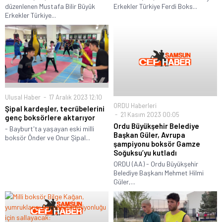
düzenlenen Mustafa Bilir Büyük
Erkekler Türkiye Ferdi Boks...
Erkekler Türkiye...
Ulusal Haber
17 Aralık 2023 12:10
ORDU Haberleri
Şipal kardeşler, tecrübelerini
21 Kasım 2023 00:05
genç boksörlere aktarıyor
Ordu Büyükşehir Belediye
- Bayburt'ta yaşayan eski milli
Başkan Güler, Avrupa
boksör Önder ve Onur Şipal...
şampiyonu boksör Gamze
Soğuksu’yu kutladı
ORDU (AA) - Ordu Büyükşehir
Belediye Başkanı Mehmet Hilmi
Güler,...