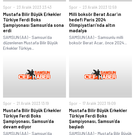
Spor
23 Aralık 2023 23:43
Spor
23 Aralık 2023 12:59
Mustafa Bilir Büyük Erkekler
Milli boksör Berat Acar’ın
Türkiye Ferdi Boks
hedefi Paris 2024
Şampiyonası Samsun’da sona
Olimpiyatları’nda altın
erdi
madalya
SAMSUN (AA) - Samsun'da
SAMSUN (AA) - Samsunlu milli
düzenlenen Mustafa Bilir Büyük
boksör Berat Acar, önce 2024...
Erkekler Türkiye...
Spor
21 Aralık 2023 13:19
Spor
17 Aralık 2023 19:09
Mustafa Bilir Büyük Erkekler
Mustafa Bilir Büyük Erkekler
Türkiye Ferdi Boks
Türkiye Ferdi Boks
Şampiyonası, Samsun’da
Şampiyonası, Samsun’da
devam ediyor
başladı
SAMSUN (AA) - Samsun'da
SAMSUN (AA) - Mustafa Bilir Büyük