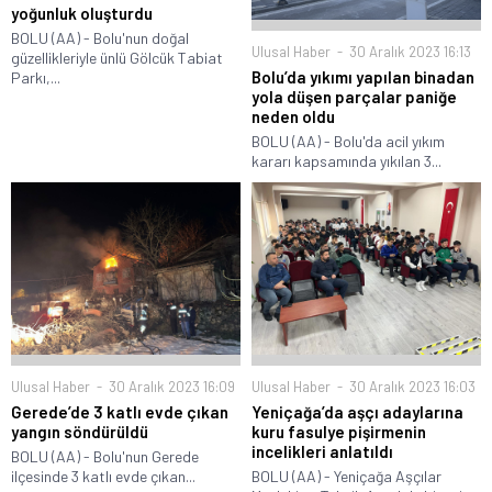
yoğunluk oluşturdu
BOLU (AA) - Bolu'nun doğal
Ulusal Haber
30 Aralık 2023 16:13
güzellikleriyle ünlü Gölcük Tabiat
Bolu’da yıkımı yapılan binadan
Parkı,...
yola düşen parçalar paniğe
neden oldu
BOLU (AA) - Bolu'da acil yıkım
kararı kapsamında yıkılan 3...
Ulusal Haber
30 Aralık 2023 16:09
Ulusal Haber
30 Aralık 2023 16:03
Gerede’de 3 katlı evde çıkan
Yeniçağa’da aşçı adaylarına
yangın söndürüldü
kuru fasulye pişirmenin
incelikleri anlatıldı
BOLU (AA) - Bolu'nun Gerede
ilçesinde 3 katlı evde çıkan...
BOLU (AA) - Yeniçağa Aşçılar