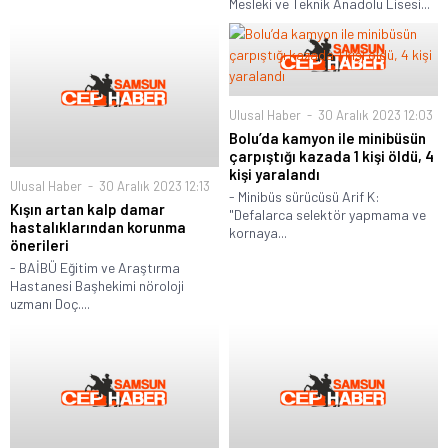
Mesleki ve Teknik Anadolu Lisesi...
Ulusal Haber
30 Aralık 2023 12:03
Bolu’da kamyon ile minibüsün
çarpıştığı kazada 1 kişi öldü, 4
kişi yaralandı
Ulusal Haber
30 Aralık 2023 12:13
- Minibüs sürücüsü Arif K:
Kışın artan kalp damar
"Defalarca selektör yapmama ve
hastalıklarından korunma
kornaya...
önerileri
- BAİBÜ Eğitim ve Araştırma
Hastanesi Başhekimi nöroloji
uzmanı Doç....