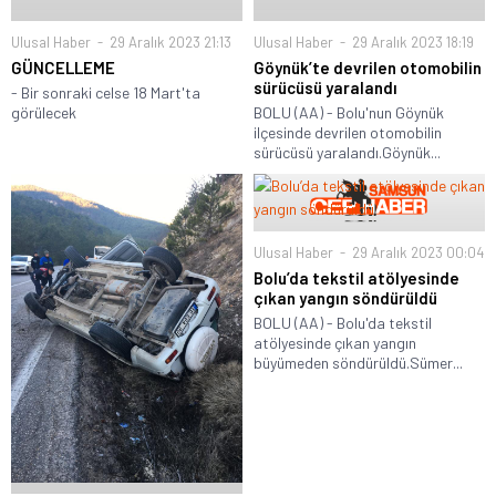
Ulusal Haber
29 Aralık 2023 21:13
Ulusal Haber
29 Aralık 2023 18:19
GÜNCELLEME
Göynük’te devrilen otomobilin
sürücüsü yaralandı
- Bir sonraki celse 18 Mart'ta
görülecek
BOLU (AA) - Bolu'nun Göynük
ilçesinde devrilen otomobilin
sürücüsü yaralandı.Göynük...
Ulusal Haber
29 Aralık 2023 00:04
Bolu’da tekstil atölyesinde
çıkan yangın söndürüldü
BOLU (AA) - Bolu'da tekstil
atölyesinde çıkan yangın
büyümeden söndürüldü.Sümer...