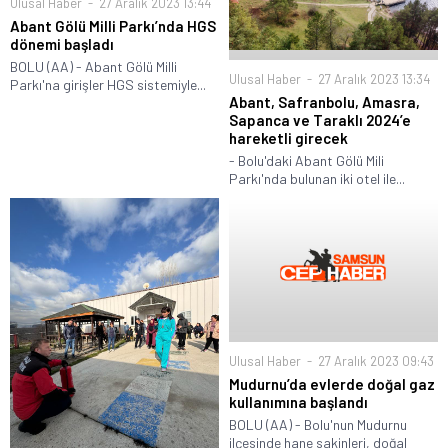
Ulusal Haber
27 Aralık 2023 13:44
Abant Gölü Milli Parkı’nda HGS
dönemi başladı
BOLU (AA) - Abant Gölü Milli
Ulusal Haber
27 Aralık 2023 13:34
Parkı'na girişler HGS sistemiyle...
Abant, Safranbolu, Amasra,
Sapanca ve Taraklı 2024’e
hareketli girecek
- Bolu'daki Abant Gölü Mili
Parkı'nda bulunan iki otel ile...
Ulusal Haber
27 Aralık 2023 09:43
Mudurnu’da evlerde doğal gaz
kullanımına başlandı
BOLU (AA) - Bolu'nun Mudurnu
ilçesinde hane sakinleri, doğal