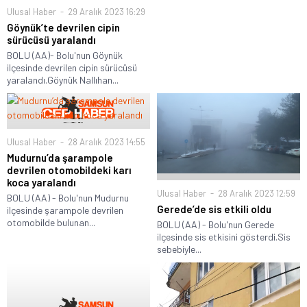
Ulusal Haber
29 Aralık 2023 16:29
Göynük’te devrilen cipin
sürücüsü yaralandı
BOLU (AA)- Bolu'nun Göynük
ilçesinde devrilen cipin sürücüsü
yaralandı.Göynük Nallıhan...
Ulusal Haber
28 Aralık 2023 14:55
Mudurnu’da şarampole
devrilen otomobildeki karı
koca yaralandı
Ulusal Haber
28 Aralık 2023 12:59
BOLU (AA) - Bolu'nun Mudurnu
Gerede’de sis etkili oldu
ilçesinde şarampole devrilen
otomobilde bulunan...
BOLU (AA) - Bolu'nun Gerede
ilçesinde sis etkisini gösterdi.Sis
sebebiyle...