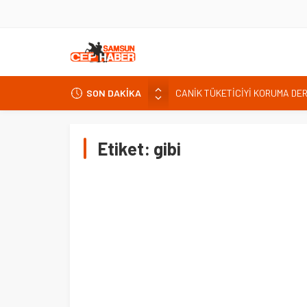
SON DAKİKA
CANİK TÜKETİCİYİ KORUMA DE
İNTERNET KULLANICISINI İLGİ
Kardef Başkanı Adem GÜNER Yunan
Etiket:
gibi
24 Temmuz Basın Bayramı basın
Sandık Bir Emanettir, Emanete 
Fatih Mahallesi Sakinleri Ilkad
ettiler.