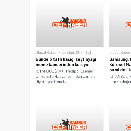
Ulusal Haber
23 Ekim 2021 11:21
Ulusal Haber
Günde 3 tatlı kaşığı zeytinyağı
Samsung, In
meme kanserinden koruyor
Küresel Ma
bu yıl da il
İSTANBUL (AA) - Medipol Esenler
Üniversite Hastanesi'nden Uzman
İSTANBUL (A
Diyetisyen Canel...
marka değeri