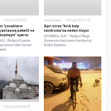
11 Ekim 2021 11:12
Ulusal Haber
29 Eylül 2021 11:27
n “çocukların
Aşırı stres “kırık kalp
antasına paketli ve
sendromu”na neden oluyor
koymayın” uyarısı
İSTANBUL (AA) - Medipol Mega
A) - Medipol Esenler
Üniversite Hastanesi Kardiyoloji
Hastanesi'nden Uzman
Bölüm Başkanı...
nel...
21 Eylül 2021 06:08