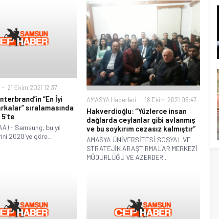
21 Ekim 2021 12:37
terbrand’in “En İyi
AMASYA Haberleri
18 Ekim 2021 05:47
rkalar” sıralamasında
Hakverdioğlu: “Yüzlerce insan
k 5’te
dağlarda ceylanlar gibi avlanmış
A) - Samsung, bu yıl
ve bu soykırım cezasız kalmıştır”
ni 2020'ye göre...
AMASYA ÜNİVERSİTESİ SOSYAL VE
STRATEJİK ARAŞTIRMALAR MERKEZİ
MÜDÜRLÜĞÜ VE AZERDER...