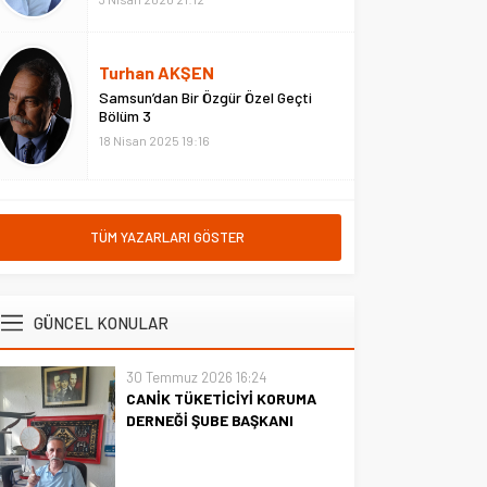
Turhan AKŞEN
Samsun’dan Bir Özgür Özel Geçti
Bölüm 3
18 Nisan 2025 19:16
TÜM YAZARLARI GÖSTER
GÜNCEL KONULAR
30 Temmuz 2026 16:24
CANİK TÜKETİCİYİ KORUMA
DERNEĞİ ŞUBE BAŞKANI
İBRAHİM ÖRS ÜN. AÇIKLAMASI
MİLYONLARCA İNTERNET
KULLANICISINI İLGİLENDİREN