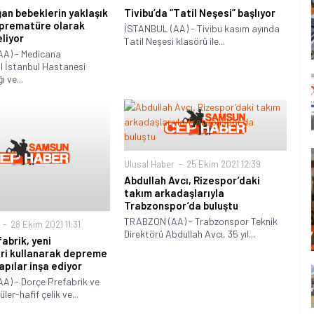
ğan bebeklerin yaklaşık
Tivibu’da “Tatil Neşesi” başlıyor
 prematüre olarak
İSTANBUL (AA) - Tivibu kasım ayında
liyor
Tatil Neşesi klasörü ile...
A) - Medicana
l İstanbul Hastanesi
 ve...
Ulusal Haber
25 Ekim 2021 12:39
Abdullah Avcı, Rizespor’daki
takım arkadaşlarıyla
Trabzonspor’da buluştu
TRABZON (AA) - Trabzonspor Teknik
28 Ekim 2021 11:31
Direktörü Abdullah Avcı, 35 yıl...
abrik, yeni
eri kullanarak depreme
apılar inşa ediyor
A) - Dorçe Prefabrik ve
er-hafif çelik ve...