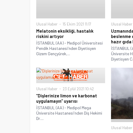
Ulusal Haber
15 Ekim 2021 11:17
Ulusal Haber
Melatonin eksikliği, hastalık
Uzmanında
riskini artıyor
beslenme ç
hazır gıda 
İSTANBUL (AA) - Medipol Üniversitesi
Pendik Hastanesi'nden Diyetisyen
İSTANBUL (A
Gizem Gençyürek,...
Üniversite 
Diyetisyen Ca
Ulusal Haber
23 Eylül 2021 10:42
“Dişlerinize limon ve karbonat
uygulamayın” uyarısı
İSTANBUL (AA) - Medipol Mega
Üniversite Hastanesi'nden Diş Hekimi
Dr....
Ulusal Haber