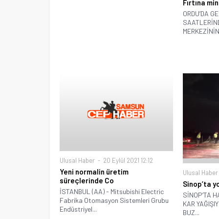
Fırtına min
ORDU’DA GE
SAATLERİN
MERKEZİNİN 
Ulusal Haber
20 Eylül 2021 12:12
Yeni normalin üretim
Ulusal Haber
süreçlerinde Co
Sinop’ta yo
İSTANBUL (AA) - Mitsubishi Electric
SİNOP’TA H
Fabrika Otomasyon Sistemleri Grubu
KAR YAĞIŞI
Endüstriyel...
BUZ...