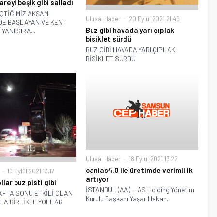
areyi beşik gibi salladı
ÇTİĞİMİZ AKŞAM
Ulusal Haber
20 Eylül 2021 21:49
DE BAŞLAYAN VE KENT
Buz gibi havada yarı çıplak
YANI SIRA...
bisiklet sürdü
BUZ GİBİ HAVADA YARI ÇIPLAK
BİSİKLET SÜRDÜ
Ulusal Haber
18 Eylül 2021 13:22
canias4.0 ile üretimde verimlilik
19 Eylül 2021 13:17
artıyor
llar buz pisti gibi
İSTANBUL (AA) - IAS Holding Yönetim
AFTA SONU ETKİLİ OLAN
Kurulu Başkanı Yaşar Hakan...
YLA BİRLİKTE YOLLAR