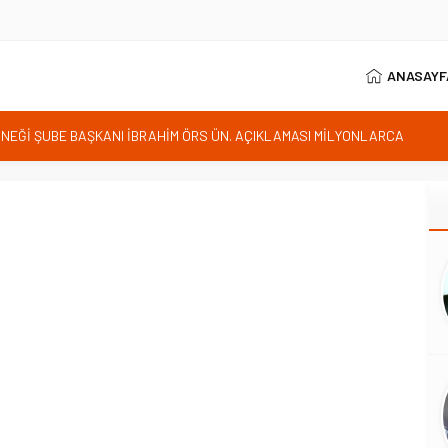
ANASAYF
RNEĞİ ŞUBE BAŞKANI İBRAHİM ÖRS ÜN. AÇIKLAMASI MİLYONLARCA
LENDİREN KARAR VERİLDİ
istan bu kararını gözden geçirmelidir diyerek tepkilerini gösterdi
 özgürlüğünün günüdür
İhanet Olmaz
ım Belediye Başkanı İhsan KURNAZ ve Muhtarları Seda KEKLİK ‘teşekķür