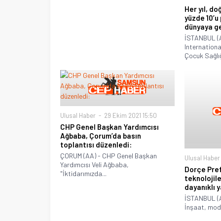
Her yıl, do
yüzde 10’u
dünyaya ge
İSTANBUL (A
Internationa
Çocuk Sağlığı
Ulusal Haber
29 Ekim 2021 15:50
CHP Genel Başkan Yardımcısı
Ağbaba, Çorum’da basın
toplantısı düzenledi:
ÇORUM (AA) - CHP Genel Başkan
Ulusal Haber
Yardımcısı Veli Ağbaba,
Dorçe Pref
"İktidarımızda...
teknolojil
dayanıklı y
İSTANBUL (A
İnşaat, modül