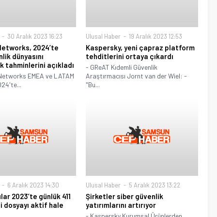
30 Aralık 2023 16:23
Ulusal Haber
19 Aralık 2023 12:53
Networks, 2024’te
Kaspersky, yeni çapraz platform
nlik dünyasını
tehditlerini ortaya çıkardı
k tahminlerini açıkladı
- GReAT Kıdemli Güvenlik
 Networks EMEA ve LATAM
Araştırmacısı Jornt van der Wiel: -
24'te...
"Bu...
6 Aralık 2023 14:30
Ulusal Haber
5 Aralık 2023 13:22
lar 2023’te günlük 411
Şirketler siber güvenlik
li dosyayı aktif hale
yatırımlarını artırıyor
- Kaspersky Kurumsal Ürünlerden