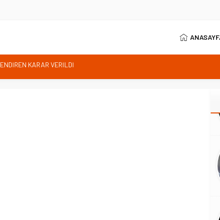
ANASAYF
istan bu kararını gözden geçirmelidir diyerek tepkilerini gösterdi
 özgürlüğünün günüdür
İhanet Olmaz
ım Belediye Başkanı İhsan KURNAZ ve Muhtarları Seda KEKLİK ‘teşekķür
RNEĞİ ŞUBE BAŞKANI İBRAHİM ÖRS ÜN. AÇIKLAMASI MİLYONLARCA
LENDİREN KARAR VERİLDİ