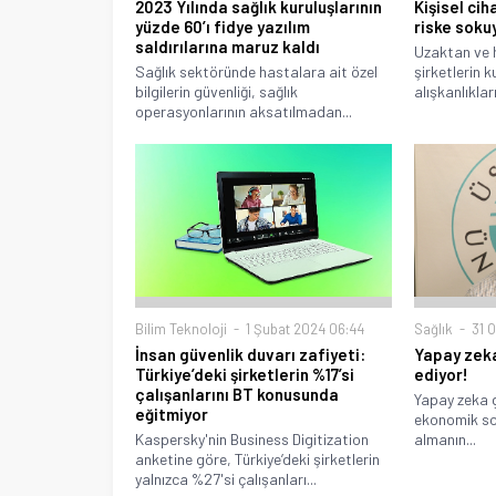
2023 Yılında sağlık kuruluşlarının
Kişisel cih
yüzde 60’ı fidye yazılım
riske soku
saldırılarına maruz kaldı
Uzaktan ve h
Sağlık sektöründe hastalara ait özel
şirketlerin k
bilgilerin güvenliği, sağlık
alışkanlıkların
operasyonlarının aksatılmadan...
Bilim Teknoloji
1 Şubat 2024 06:44
Sağlık
31 O
İnsan güvenlik duvarı zafiyeti:
Yapay zeka
Türkiye’deki şirketlerin %17’si
ediyor!
çalışanlarını BT konusunda
Yapay zeka g
eğitmiyor
ekonomik so
Kaspersky'nin Business Digitization
almanın...
anketine göre, Türkiye’deki şirketlerin
yalnızca %27'si çalışanları...