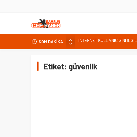
SON DAKİKA
Kardef Başkanı Adem GÜNER Yunan
24 Temmuz Basın Bayramı basın
Sandık Bir Emanettir, Emanete 
Etiket:
güvenlik
Fatih Mahallesi Sakinleri Ilkad
ettiler.
CANİK TÜKETİCİYİ KORUMA DE
İNTERNET KULLANICISINI İLGİ