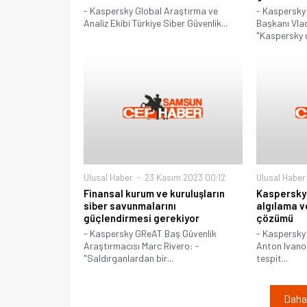
- Kaspersky Global Araştırma ve
- Kaspersky
Analiz Ekibi Türkiye Siber Güvenlik...
Başkanı Vla
"Kaspersky u
Ulusal Haber
23 Kasım 2023 00:12
Ulusal Haber
Finansal kurum ve kuruluşların
Kaspersky’
siber savunmalarını
algılama v
güçlendirmesi gerekiyor
çözümü
- Kaspersky GReAT Baş Güvenlik
- Kaspersky
Araştırmacısı Marc Rivero: -
Anton Ivanov
"Saldırganlardan bir...
tespit...
Daha 