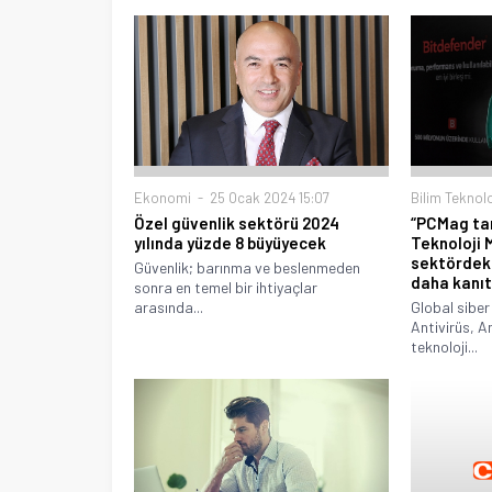
Ekonomi
25 Ocak 2024 15:07
Bilim Teknolo
Özel güvenlik sektörü 2024
“PCMag tar
yılında yüzde 8 büyüyecek
Teknoloji 
sektördeki 
Güvenlik; barınma ve beslenmeden
daha kanıt
sonra en temel bir ihtiyaçlar
arasında...
Global siber
Antivirüs, A
teknoloji...