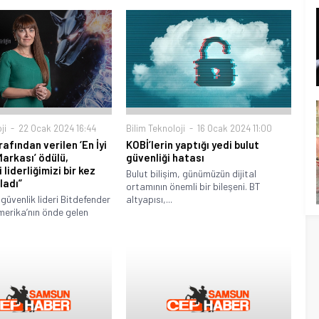
ji
22 Ocak 2024 16:44
Bilim Teknoloji
16 Ocak 2024 11:00
afından verilen ‘En İyi
KOBİ’lerin yaptığı yedi bulut
Markası’ ödülü,
güvenliği hatası
liderliğimizi bir kez
Bulut bilişim, günümüzün dijital
ladı”
ortamının önemli bir bileşeni. BT
 güvenlik lideri Bitdefender
altyapısı,...
merika’nın önde gelen