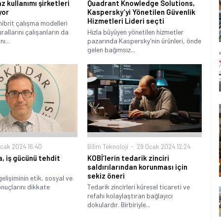
az kullanımı şirketleri
Quadrant Knowledge Solutions,
yor
Kaspersky’yi Yönetilen Güvenlik
Hizmetleri Lideri seçti
ibrit çalışma modelleri
urallarını çalışanların da
Hızla büyüyen yönetilen hizmetler
ı...
pazarında Kaspersky'nin ürünleri, önde
gelen bağımsız...
cak 2024 16:40
Bilim Teknoloji
29 Ocak 2024 12:24
, iş gücünü tehdit
KOBİ’lerin tedarik zinciri
saldırılarından korunması için
sekiz öneri
elişiminin etik, sosyal ve
nuçlarını dikkate
Tedarik zincirleri küresel ticareti ve
refahı kolaylaştıran bağlayıcı
dokulardır. Birbiriyle...