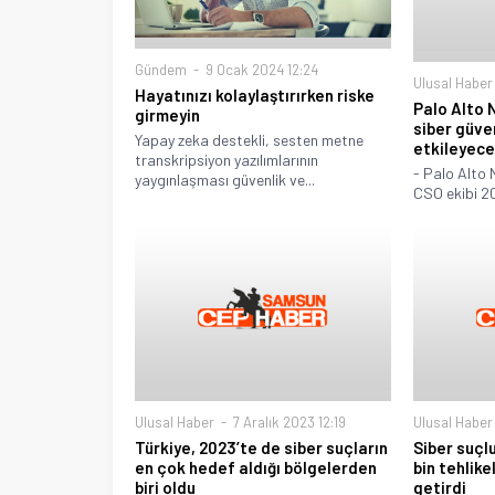
Gündem
9 Ocak 2024 12:24
Ulusal Haber
Hayatınızı kolaylaştırırken riske
Palo Alto 
girmeyin
siber güve
Yapay zeka destekli, sesten metne
etkileyece
transkripsiyon yazılımlarının
- Palo Alto
yaygınlaşması güvenlik ve...
CSO ekibi 20
Ulusal Haber
7 Aralık 2023 12:19
Ulusal Haber
Türkiye, 2023’te de siber suçların
Siber suçlu
en çok hedef aldığı bölgelerden
bin tehlike
biri oldu
getirdi