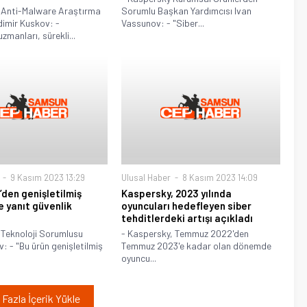
 Anti-Malware Araştırma
Sorumlu Başkan Yardımcısı Ivan
dimir Kuskov: -
Vassunov: - "Siber...
zmanları, sürekli...
9 Kasım 2023 13:29
Ulusal Haber
8 Kasım 2023 14:09
den genişletilmiş
Kaspersky, 2023 yılında
e yanıt güvenlik
oyuncuları hedefleyen siber
tehditlerdeki artışı açıkladı
 Teknoloji Sorumlusu
- Kaspersky, Temmuz 2022'den
: - "Bu ürün genişletilmiş
Temmuz 2023'e kadar olan dönemde
oyuncu...
Fazla İçerik Yükle