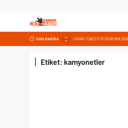
SON DAKİKA
CANİK TÜKETİCİYİ KORUMA DE
İNTERNET KULLANICISINI İLGİ
Kardef Başkanı Adem GÜNER Yunan
Etiket:
kamyonetler
24 Temmuz Basın Bayramı basın
Sandık Bir Emanettir, Emanete 
Fatih Mahallesi Sakinleri Ilkad
ettiler.