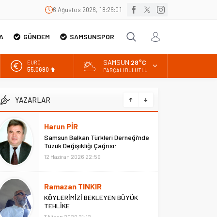
6 Ağustos 2026, 18:26:02
A
GÜNDEM
SAMSUNSPOR
SAMSUN
28°C
EURO
55,0690
PARÇALI BULUTLU
ALTIN
6.525,39
YAZARLAR
BİST
13.788,73
Harun PİR
DOLAR
Samsun Balkan Türkleri Derneği’nde
47,5954
Tüzük Değişikliği Çağrısı:
“ATATÜRK’süz Tüzük Olmaz
12 Haziran 2026 22:59
Ramazan TINKIR
KÖYLERİMİZİ BEKLEYEN BÜYÜK
TEHLİKE
3 Nisan 2020 21:12