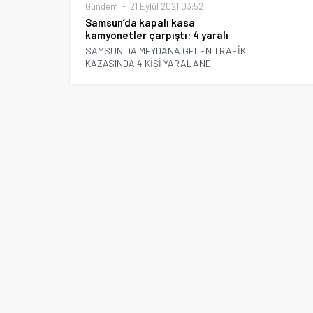
Gündem
21 Eylül 2021 03:52
Samsun’da kapalı kasa
kamyonetler çarpıştı: 4 yaralı
SAMSUN'DA MEYDANA GELEN TRAFİK
KAZASINDA 4 KİŞİ YARALANDI.