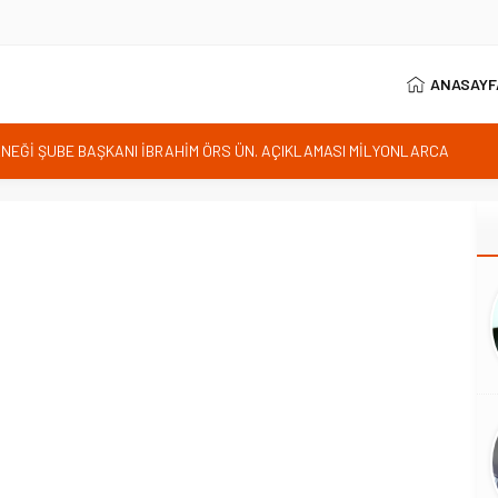
ANASAYF
RNEĞİ ŞUBE BAŞKANI İBRAHİM ÖRS ÜN. AÇIKLAMASI MİLYONLARCA
LENDİREN KARAR VERİLDİ
istan bu kararını gözden geçirmelidir diyerek tepkilerini gösterdi
 özgürlüğünün günüdür
İhanet Olmaz
ım Belediye Başkanı İhsan KURNAZ ve Muhtarları Seda KEKLİK ‘teşekķür