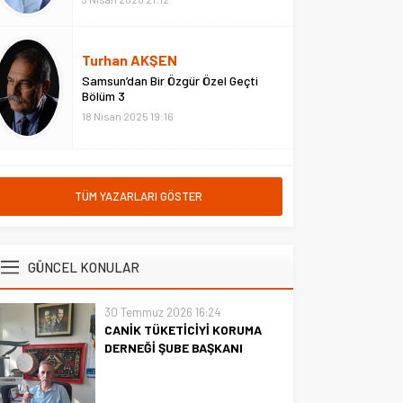
Turhan AKŞEN
Samsun’dan Bir Özgür Özel Geçti
Bölüm 3
18 Nisan 2025 19:16
TÜM YAZARLARI GÖSTER
GÜNCEL KONULAR
30 Temmuz 2026 16:24
CANİK TÜKETİCİYİ KORUMA
DERNEĞİ ŞUBE BAŞKANI
İBRAHİM ÖRS ÜN. AÇIKLAMASI
MİLYONLARCA İNTERNET
KULLANICISINI İLGİLENDİREN