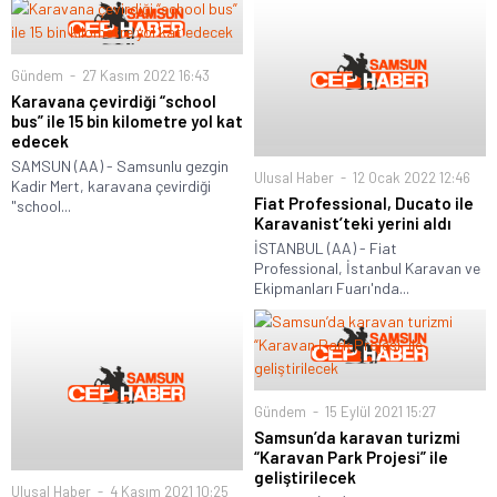
Gündem
27 Kasım 2022 16:43
Karavana çevirdiği “school
bus” ile 15 bin kilometre yol kat
edecek
SAMSUN (AA) - Samsunlu gezgin
Ulusal Haber
12 Ocak 2022 12:46
Kadir Mert, karavana çevirdiği
Fiat Professional, Ducato ile
"school...
Karavanist’teki yerini aldı
İSTANBUL (AA) - Fiat
Professional, İstanbul Karavan ve
Ekipmanları Fuarı'nda...
Gündem
15 Eylül 2021 15:27
Samsun’da karavan turizmi
“Karavan Park Projesi” ile
geliştirilecek
Ulusal Haber
4 Kasım 2021 10:25