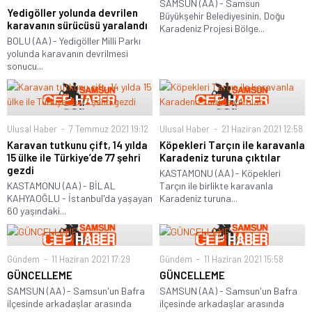
SAMSUN (AA) - Samsun
Yedigöller yolunda devrilen
Büyükşehir Belediyesinin, Doğu
karavanın sürücüsü yaralandı
Karadeniz Projesi Bölge...
BOLU (AA) - Yedigöller Milli Parkı
yolunda karavanın devrilmesi
sonucu...
Ulusal Haber
7 Temmuz 2021 19:12
Ulusal Haber
21 Haziran 2021 12:58
Karavan tutkunu çift, 14 yılda
Köpekleri Tarçın ile karavanla
15 ülke ile Türkiye’de 77 şehri
Karadeniz turuna çıktılar
gezdi
KASTAMONU (AA) - Köpekleri
KASTAMONU (AA) - BİLAL
Tarçın ile birlikte karavanla
KAHYAOĞLU - İstanbul'da yaşayan
Karadeniz turuna...
60 yaşındaki...
Gündem
11 Haziran 2021 17:29
Gündem
11 Haziran 2021 15:58
GÜNCELLEME
GÜNCELLEME
SAMSUN (AA) - Samsun'un Bafra
SAMSUN (AA) - Samsun'un Bafra
ilçesinde arkadaşlar arasında
ilçesinde arkadaşlar arasında