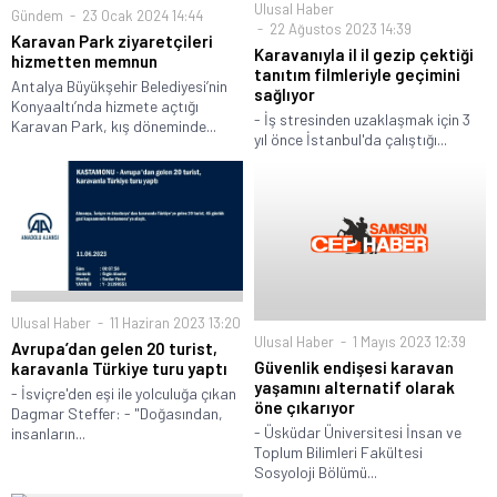
Ulusal Haber
Gündem
23 Ocak 2024 14:44
22 Ağustos 2023 14:39
Karavan Park ziyaretçileri
Karavanıyla il il gezip çektiği
hizmetten memnun
tanıtım filmleriyle geçimini
Antalya Büyükşehir Belediyesi’nin
sağlıyor
Konyaaltı’nda hizmete açtığı
- İş stresinden uzaklaşmak için 3
Karavan Park, kış döneminde...
yıl önce İstanbul'da çalıştığı...
Ulusal Haber
11 Haziran 2023 13:20
Ulusal Haber
1 Mayıs 2023 12:39
Avrupa’dan gelen 20 turist,
Güvenlik endişesi karavan
karavanla Türkiye turu yaptı
yaşamını alternatif olarak
- İsviçre'den eşi ile yolculuğa çıkan
öne çıkarıyor
Dagmar Steffer: - "Doğasından,
- Üsküdar Üniversitesi İnsan ve
insanların...
Toplum Bilimleri Fakültesi
Sosyoloji Bölümü...