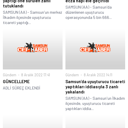
yaptığı öne sürülen zanlı
ecza hapı ele geçirildi
tutuklandı
SAMSUN (AA) - Samsun'da
SAMSUN (AA) - Samsun'un merkez
düzenlenen uyuşturucu
İlkadım ilçesinde uyuşturucu
operasyonunda 5 bin 666...
ticareti yaptığı...
Gündem
8 Aralık 2022 17:41
Gündem
8 Aralık 2022 14:11
GÜNCELLEME
Samsun’da uyuşturucu ticareti
yaptıkları iddiasıyla 3 zanlı
ADLİ SÜREÇ EKLENDİ
yakalandı
SAMSUN (AA) - Samsun'un İlkadım
ilçesinde, uyuşturucu ticareti
yaptıkları iddia...