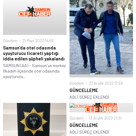
Gündem
21 Mart 2023 14:59
Samsun’da otel odasında
uyuşturucu ticareti yaptığı
iddia edilen şüpheli yakalandı
SAMSUN (AA) - Samsun'un merkez
İlkadım ilçesinde otel odasında
uyuşturucu...
Gündem
27 Aralık 2022 17:59
GÜNCELLEME
ADLİ SÜREÇ EKLENDİ
Gündem
13 Aralık 2022 21:31
GÜNCELLEME
ADLİ SÜREÇ EKLENDİ