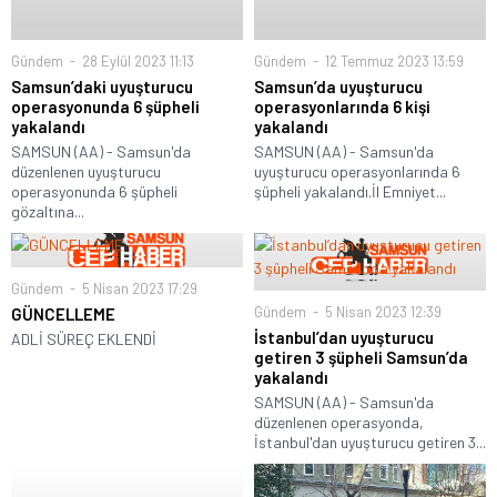
Gündem
28 Eylül 2023 11:13
Gündem
12 Temmuz 2023 13:59
Samsun’daki uyuşturucu
Samsun’da uyuşturucu
operasyonunda 6 şüpheli
operasyonlarında 6 kişi
yakalandı
yakalandı
SAMSUN (AA) - Samsun'da
SAMSUN (AA) - Samsun'da
düzenlenen uyuşturucu
uyuşturucu operasyonlarında 6
operasyonunda 6 şüpheli
şüpheli yakalandı.İl Emniyet...
gözaltına...
Gündem
5 Nisan 2023 17:29
Gündem
5 Nisan 2023 12:39
GÜNCELLEME
İstanbul’dan uyuşturucu
ADLİ SÜREÇ EKLENDİ
getiren 3 şüpheli Samsun’da
yakalandı
SAMSUN (AA) - Samsun'da
düzenlenen operasyonda,
İstanbul'dan uyuşturucu getiren 3...