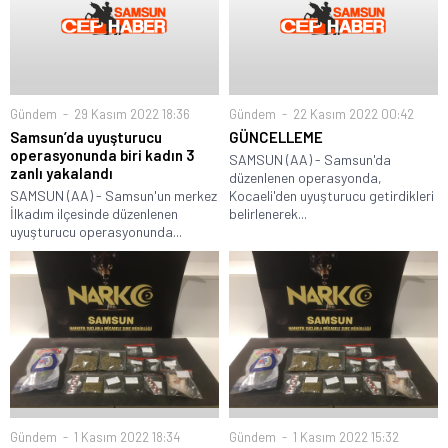
Gündem
29 Kasım 2022 18:36
Gündem
22 Kasım 2022 00:42
Samsun’da uyuşturucu
GÜNCELLEME
operasyonunda biri kadın 3
SAMSUN (AA) - Samsun'da
zanlı yakalandı
düzenlenen operasyonda,
SAMSUN (AA) - Samsun'un merkez
Kocaeli'den uyuşturucu getirdikleri
İlkadım ilçesinde düzenlenen
belirlenerek...
uyuşturucu operasyonunda...
Gündem
1 Kasım 2022 18:34
Gündem
1 Kasım 2022 15:32