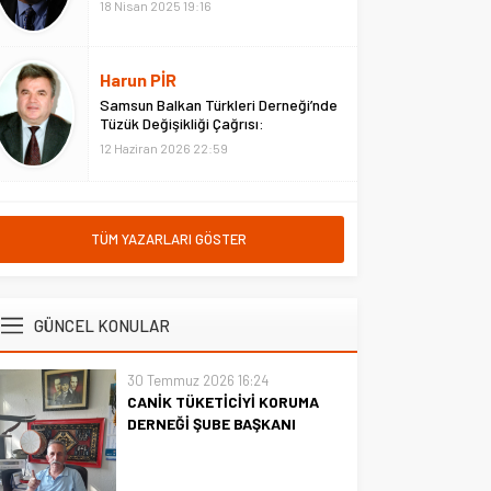
18 Nisan 2025 19:16
Harun PİR
Samsun Balkan Türkleri Derneği’nde
Tüzük Değişikliği Çağrısı:
“ATATÜRK’süz Tüzük Olmaz
12 Haziran 2026 22:59
TÜM YAZARLARI GÖSTER
GÜNCEL KONULAR
30 Temmuz 2026 16:24
CANİK TÜKETİCİYİ KORUMA
DERNEĞİ ŞUBE BAŞKANI
İBRAHİM ÖRS ÜN. AÇIKLAMASI
MİLYONLARCA İNTERNET
KULLANICISINI İLGİLENDİREN