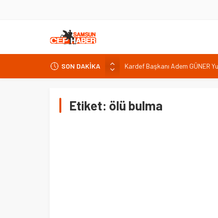
SON DAKİKA
Kardef Başkanı Adem GÜNER Yunan
24 Temmuz Basın Bayramı basın
Sandık Bir Emanettir, Emanete 
Etiket:
ölü bulma
Fatih Mahallesi Sakinleri Ilkad
ettiler.
CANİK TÜKETİCİYİ KORUMA DE
İNTERNET KULLANICISINI İLGİ