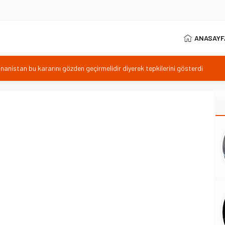
ANASAYF
istan bu kararını gözden geçirmelidir diyerek tepkilerini gösterdi
 özgürlüğünün günüdür
İhanet Olmaz
ım Belediye Başkanı İhsan KURNAZ ve Muhtarları Seda KEKLİK ‘teşekķür
RNEĞİ ŞUBE BAŞKANI İBRAHİM ÖRS ÜN. AÇIKLAMASI MİLYONLARCA
LENDİREN KARAR VERİLDİ