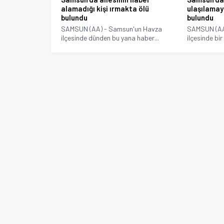
alamadığı kişi ırmakta ölü
ulaşılamay
bulundu
bulundu
SAMSUN (AA) - Samsun'un Havza
SAMSUN (AA
ilçesinde dünden bu yana haber...
ilçesinde bi