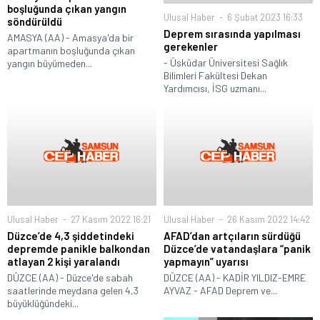
boşluğunda çıkan yangın
Ulusal Haber
6 Şubat 2023 16:33
söndürüldü
Deprem sırasında yapılması
AMASYA (AA) - Amasya'da bir
gerekenler
apartmanın boşluğunda çıkan
- Üsküdar Üniversitesi Sağlık
yangın büyümeden...
Bilimleri Fakültesi Dekan
Yardımcısı, İSG uzmanı...
Ulusal Haber
27 Kasım 2022 16:21
Ulusal Haber
26 Kasım 2022 14:42
Düzce’de 4,3 şiddetindeki
AFAD’dan artçıların sürdüğü
depremde panikle balkondan
Düzce’de vatandaşlara “panik
atlayan 2 kişi yaralandı
yapmayın” uyarısı
DÜZCE (AA) - Düzce'de sabah
DÜZCE (AA) - KADİR YILDIZ-EMRE
saatlerinde meydana gelen 4,3
AYVAZ - AFAD Deprem ve...
büyüklüğündeki...