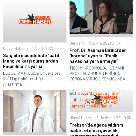
Gündem
19 Ekim 2021 01:54
Ulusal Haber
14 Aralık 2021 14:11
Prof. Dr. Asuman Birinci’den
Salgınla mücadelede “batıl
“korona” uyarısı: “Panik
inanç ve karşı duruşlardan
havasına yer vermeyin”
kaçınılmalı” uyarısı
TIBBİ MİKROBİYOLOJİ UZMANI
DÜZCE (AA) - Düzce Üniversitesi
PROF. DR. ASUMAN BİRİNCİ,
(DÜ) Tıp Fakültesi Eğitim
KORONA VİRÜSÜ KONUSUNDA...
Araştırma...
Ulusal Haber
3 Haziran 2021 10:36
Trabzon’da ağaca yıldırım
isabet etmesi güvenlik
kamerasınca kaydedildi