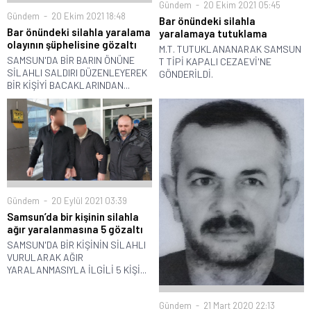
Gündem
20 Ekim 2021 05:45
Gündem
20 Ekim 2021 18:48
Bar önündeki silahla
Bar önündeki silahla yaralama
yaralamaya tutuklama
olayının şüphelisine gözaltı
M.T. TUTUKLANANARAK SAMSUN
SAMSUN'DA BİR BARIN ÖNÜNE
T TİPİ KAPALI CEZAEVİ'NE
SİLAHLI SALDIRI DÜZENLEYEREK
GÖNDERİLDİ.
BİR KİŞİYİ BACAKLARINDAN...
Gündem
20 Eylül 2021 03:39
Samsun’da bir kişinin silahla
ağır yaralanmasına 5 gözaltı
SAMSUN'DA BİR KİŞİNİN SİLAHLI
VURULARAK AĞIR
YARALANMASIYLA İLGİLİ 5 KİŞİ...
Gündem
21 Mart 2020 22:13