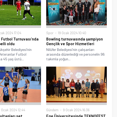
ak 2024 17:04
Spor
19 Ocak 2024 10:40
 Futbol Turnuvası’nda
Bowling turnuvasında şampiyon
elli oldu
Gençlik ve Spor Hizmetleri
kşehir Belediyesi’nin
Nilüfer Belediyesi’nin çalışanları
Veteranlar Futbol
arasında düzenlediği ve personelin 96
a 45 yaş üstü...
takımla yoğun...
 Ocak 2024 12:44
Gündem
9 Ocak 2024 16:36
sultanları set
Ege Üniversitesinde TEKNOFEST