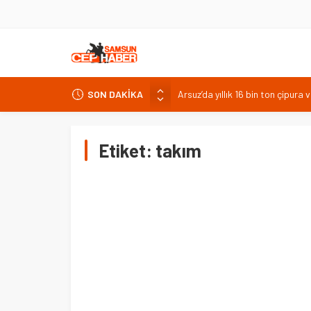
SON DAKİKA
Arsuz’da yıllık 16 bin ton çipura 
X’te özgün içerik dönemi: 8 Eylül
Bakan Kurum Hatay’da konut kura
Etiket:
takım
Burdur Gölü çorak arazileri arom
Yeşilay ve MEB’den göçmen gençl