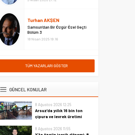
Turhan AKŞEN
Samsun’dan Bir Özgür Özel Geçti
Bölüm 3
18 Nisan 2025 19:16
TÜM YAZARLARI GÖSTER
GÜNCEL KONULAR
8 Ağustos 2026 12:25
Arsuz’da yıllık 16 bin ton
çipura ve levrek üretimi
Arsuz Kaymakamı Fatih Eroğlu,
8 Ağustos 2026 11:55
Pirinçlik Mahallesi açıklarında
X’te özgün içerik dönemi: 8