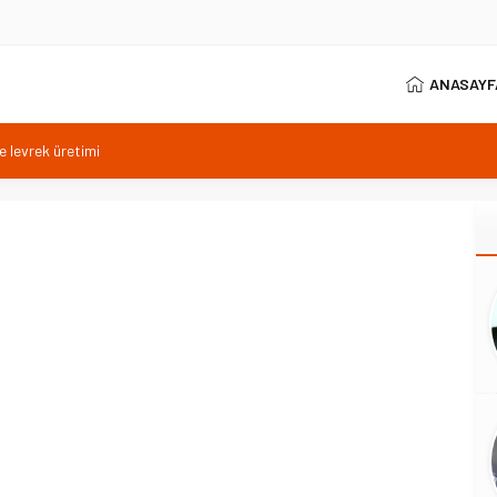
ANASAYF
ve levrek üretimi
’de gelir sistemi değişiyor
 çekilişine katıldı
atik bitkilerle yeşerecek
erde bağımlılıkla mücadele