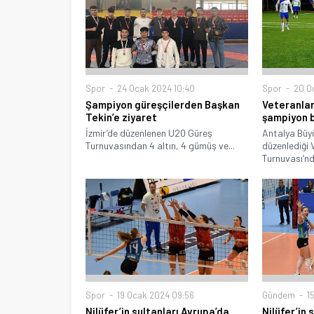
Spor
24 Ocak 2024 10:40
Spor
20 Oc
Şampiyon güreşçilerden Başkan
Veteranlar
Tekin’e ziyaret
şampiyon b
İzmir’de düzenlenen U20 Güreş
Antalya Büyü
Turnuvasından 4 altın, 4 gümüş ve...
düzenlediği 
Turnuvası’nd
Spor
19 Ocak 2024 09:56
Gündem
15
Nilüfer’in sultanları Avrupa’da
Nilüfer’in 