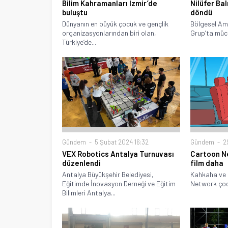
Bilim Kahramanları İzmir’de
Nilüfer Bal
buluştu
döndü
Dünyanın en büyük çocuk ve gençlik
Bölgesel Ama
organizasyonlarından biri olan,
Grup’ta müca
Türkiye’de...
Gündem
5 Şubat 2024 16:32
Gündem
29
VEX Robotics Antalya Turnuvası
Cartoon Ne
düzenlendi
film daha
Antalya Büyükşehir Belediyesi,
Kahkaha ve 
Eğitimde İnovasyon Derneği ve Eğitim
Network çocuk
Bilimleri Antalya...