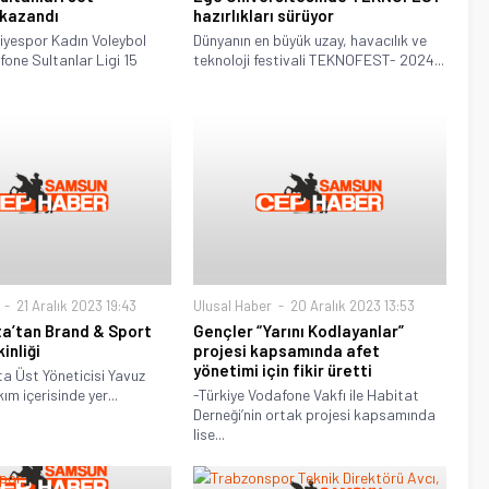
kazandı
hazırlıkları sürüyor
diyespor Kadın Voleybol
Dünyanın en büyük uzay, havacılık ve
one Sultanlar Ligi 15
teknoloji festivali TEKNOFEST- 2024...
21 Aralık 2023 19:43
Ulusal Haber
20 Aralık 2023 13:53
a’tan Brand & Sport
Gençler “Yarını Kodlayanlar”
inliği
projesi kapsamında afet
yönetimi için fikir üretti
a Üst Yöneticisi Yavuz
ım içerisinde yer...
-Türkiye Vodafone Vakfı ile Habitat
Derneği’nin ortak projesi kapsamında
lise...