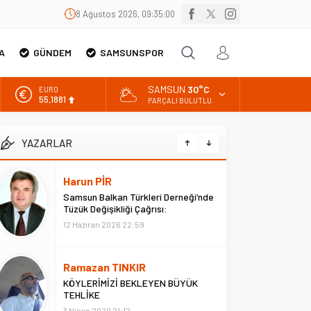
8 Ağustos 2026, 09:35:00
A
GÜNDEM
SAMSUNSPOR
SAMSUN
30°C
EURO
55,1881
PARÇALI BULUTLU
ALTIN
6.660,55
YAZARLAR
BİST
13.779,39
Harun PİR
DOLAR
Samsun Balkan Türkleri Derneği’nde
47,7111
Tüzük Değişikliği Çağrısı:
“ATATÜRK’süz Tüzük Olmaz
12 Haziran 2026 22:59
Ramazan TINKIR
KÖYLERİMİZİ BEKLEYEN BÜYÜK
TEHLİKE
3 Nisan 2020 21:12