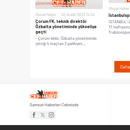
Ulusal Haber
Ulusal Haber
20 Aralık 2023 12:24
İstanbulsp
Çorum FK, teknik direktör
İSTANBUL (AA
Özbalta yönetiminde yükselişe
17. haftasın
geçti
Trabzonspor 
- Çorum ekibi, Özbalta yönetiminde
çıktığı 4 maçtan 3 galibiyet,...
Daha 
Samsun Haberleri Cebinizde