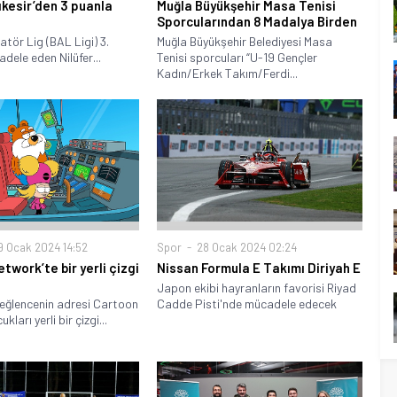
ıkesir’den 3 puanla
Muğla Büyükşehir Masa Tenisi
Sporcularından 8 Madalya Birden
tör Lig (BAL Ligi) 3.
Muğla Büyükşehir Belediyesi Masa
dele eden Nilüfer...
Tenisi sporcuları “U-19 Gençler
Kadın/Erkek Takım/Ferdi...
 Ocak 2024 14:52
Spor
28 Ocak 2024 02:24
twork’te bir yerli çizgi
Nissan Formula E Takımı Diriyah E
Japon ekibi hayranların favorisi Riyad
eğlencenin adresi Cartoon
Cadde Pisti'nde mücadele edecek
ları yerli bir çizgi...