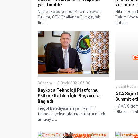
yarı finalde
vermeden 
Nilüfer Belediyespor Kadın Voleybol
Nilüfer Bele
Takımı, CEV Challenge Cup çeyrek
Takımı Vodaf
final...
hafta...
Gündem
9 Ocak 2024 03:00
Ulusal Haber
Baykoca Teknoloji Platformu
AXA Sigort
Ekibine Katılım İçin Başvurular
Summit etk
Başladı
- AXA Sigort
İnegöl Belediyesi’nin yerli ve milli
Ölken: - "Tak
teknoloji çalışmalarına katkı sunmak
amacıyla...