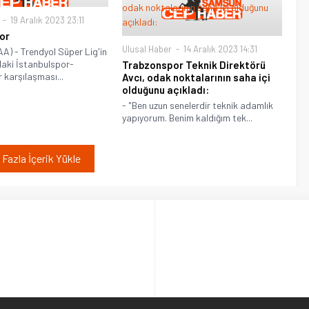
19 Aralık 2023 23:11
or
Ulusal Haber
14 Aralık 2023 14:31
) - Trendyol Süper Lig'in
daki İstanbulspor-
Trabzonspor Teknik Direktörü
karşılaşması...
Avcı, odak noktalarının saha içi
olduğunu açıkladı:
- "Ben uzun senelerdir teknik adamlık
yapıyorum. Benim kaldığım tek...
Fazla İçerik Yükle