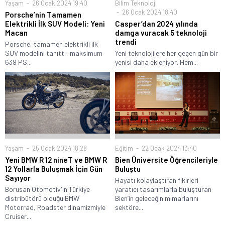
Yaşam
26 Ocak 2024 19:40
Bilim Teknoloji
26 Ocak 2024 18:40
Porsche’nin Tamamen
Elektrikli İlk SUV Modeli: Yeni
Casper’dan 2024 yılında
Macan
damga vuracak 5 teknoloji
trendi
Porsche, tamamen elektrikli ilk
SUV modelini tanıttı: maksimum
Yeni teknolojilere her geçen gün bir
639 PS...
yenisi daha ekleniyor. Hem...
Yaşam
25 Ocak 2024 18:28
Eğitim
22 Ocak 2024 13:40
Yeni BMW R 12 nineT ve BMW R
Bien Üniversite Öğrencileriyle
12 Yollarla Buluşmak İçin Gün
Buluştu
Sayıyor
Hayatı kolaylaştıran fikirleri
Borusan Otomotiv'in Türkiye
yaratıcı tasarımlarla buluşturan
distribütörü olduğu BMW
Bien’in geleceğin mimarlarını
Motorrad, Roadster dinamizmiyle
sektöre...
Cruiser...