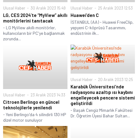
Ulusal Haber
30 Aralık 2023 15:49
Ulusal Haber
25 Aralık 2023 12:53
LG, CES 2024’te “MyView” akıllı
Huawei’den C
monitörlerini tanıtacak
İSTANBUL (AA) - Huawei FreeClip,
- LG MyView akıllı monitörler,
yepyeni C-köprüsü Tasarımını,
kullanıcıların bir PC'ye bağlanmak
endüstrinin ilk...
zorunda...
Ulusal Haber
20 Aralık 2023 12:25
Karabük Üniversitesi’nde
radyasyonu azaltıp ısı kaybını
Ulusal Haber
23 Aralık 2023 14:33
engelleyecek pencere sistemi
Citroen Berlingo en güncel
geliştirildi
teknolojilerle yenilendi
- Başak Cengiz Mimarlık Fakültesi
- Yeni Berlingo'da 4 silindirli 130 HP
Dr. Öğretim Üyesi Bahar Sultan...
dizel motor sunuluyor