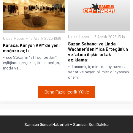
Ulusal Haber
3 Aralık 2023 13:14
Ulusal Haber
15 Aralık 2023 19:18
Suzan Sabancı ve Linda
Karaca, Kanyon AVM’de yeni
Wachner’den Mica Ertegün’ün
mağaza açtı
vefatına ilişkin ortak
- Ece Sükan'ın "stil sohbetleri"
açıklama:
eşliğinde gerçekleştirilen açılışa,
-"Tanınmış iç mimar, hayırsever,
moda ve...
sanat ve beşeri bilimler dünyasının
önemli...
Daha Fazla İçerik Yükle
Samsun Güncel Haberleri - Samsun Son Dakika