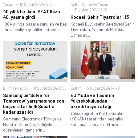
Yaşam
12 Şubat 2024 15:28
Kültür Sanat ve Yaşam
11 Şubat 2024 16:12
40 yıllık bir ikon: SEAT Ibiza
40. yaşına girdi
Kocaeli Şehir Tiyatroları, 13
1984 yılında pazara sunulan ve beş
Kocaeli Büyükşehir Belediyesi Şehir
farklı nesliyle gönülleri fetheden...
Tiyatroları, Yaşamak Mı Yoksa
Ölmek mi...
Bilim Teknoloji
8 Şubat 2024 13:56
Eğitim
5 Şubat 2024 14:40
Samsung’un ‘Solve for
EÜ Moda ve Tasarım
Tomorrow’ yarışmasında son
Yüksekokulundan
başvuru tarihi 16 Şubat’a
akreditasyon atağı
kadar uzatıldı
Yükseköğretim Kalite Kurulu
Samsung Electronics Türkiye ve
(YÖKAK) tarafından beş yıllık
Habitat Derneği iş birliğiyle
kurumsal tam akreditasyon...
düzenlenen, gençlerin...