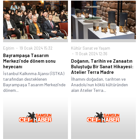
Eğitim
19 Ocak 2024 15:32
Kültür Sanat ve Yaşam
11 Ocak 2024 12:36
Bayrampaşa Tasarım
Merkezi’nde dönem sonu
Doğanın, Tarihin ve Zanaatın
heyecanı
Buluştuğu Bir Sanat Hikayesi:
Atelier Terra Madre
İstanbul Kalkınma Ajansı (İSTKA)
tarafından desteklenen
İlhamını doğadan, tarihten ve
Bayrampaşa Tasarım Merkezi’nde
Anadolu'nun köklü kültüründen
dönem...
alan Atelier Terra...