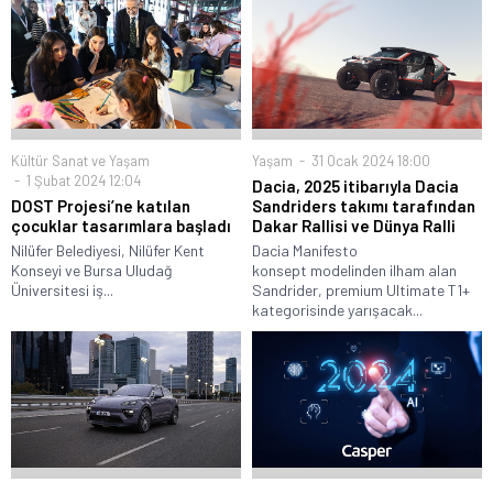
Kültür Sanat ve Yaşam
Yaşam
31 Ocak 2024 18:00
1 Şubat 2024 12:04
Dacia, 2025 itibarıyla Dacia
DOST Projesi’ne katılan
Sandriders takımı tarafından
çocuklar tasarımlara başladı
Dakar Rallisi ve Dünya Ralli
Nilüfer Belediyesi, Nilüfer Kent
Dacia Manifesto
Konseyi ve Bursa Uludağ
konsept modelinden ilham alan
Üniversitesi iş...
Sandrider, premium Ultimate T1+
kategorisinde yarışacak...