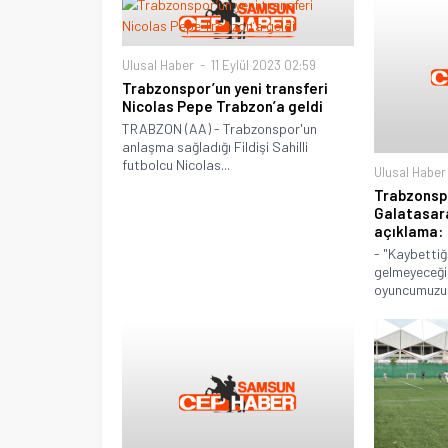
Ulusal Haber
11 Eylül 2023 02:59
Trabzonspor’un yeni transferi
Nicolas Pepe Trabzon’a geldi
TRABZON (AA) - Trabzonspor'un
anlaşma sağladığı Fildişi Sahilli
futbolcu Nicolas...
Ulusal Haber
Trabzonsp
Galatasara
açıklama:
- "Kaybettiğ
gelmeyeceğin
oyuncumuzun 