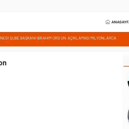
ANASAYF
istan bu kararını gözden geçirmelidir diyerek tepkilerini gösterdi
 özgürlüğünün günüdür
İhanet Olmaz
on
ım Belediye Başkanı İhsan KURNAZ ve Muhtarları Seda KEKLİK ‘teşekķür
RNEĞİ ŞUBE BAŞKANI İBRAHİM ÖRS ÜN. AÇIKLAMASI MİLYONLARCA
LENDİREN KARAR VERİLDİ