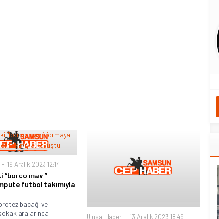
19 Aralık 2023 12:14
i “bordo mavi”
pute futbol takımıyla
protez bacağı ve
sokak aralarında
Ulusal Haber
13 Aralık 2023 18:49