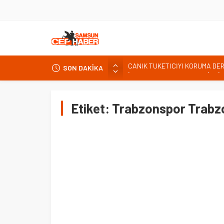
SON DAKİKA
Kardef Başkanı Adem GÜNER Yunan
24 Temmuz Basın Bayramı basın
Sandık Bir Emanettir, Emanete 
Etiket:
Trabzonspor Trabz
Fatih Mahallesi Sakinleri Ilkad
ettiler.
CANİK TÜKETİCİYİ KORUMA DE
İNTERNET KULLANICISINI İLGİ