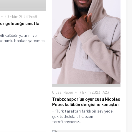
20 Ekim 2023 14:59
or geleceğe umutla
li kulübün yatırım ve
 sorumlu başkan yardımcısı
Ulusal Haber
17 Ekim 2023 17:23
Trabzonspor’un oyuncusu Nicolas
Pepe, kulübün dergisine konuştu:
- "Türk taraftarı farklı bir seviyede,
çok tutkulular. Trabzon
taraftarıysanız...