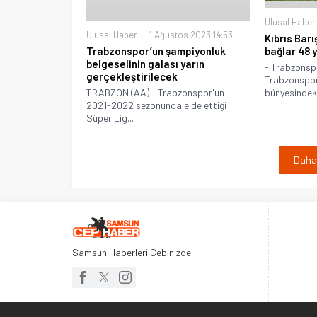
Ulusal Haber
Ulusal Haber
1 Ağustos 2023 14:53
Kıbrıs Bar
bağlar 48 
Trabzonspor’un şampiyonluk
belgeselinin galası yarın
- Trabzonsp
gerçekleştirilecek
Trabzonspor
bünyesindeki
TRABZON (AA) - Trabzonspor'un
2021-2022 sezonunda elde ettiği
Süper Lig...
Daha 
Samsun Haberleri Cebinizde