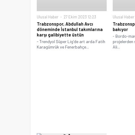
Ulusal Haber
27 Ekim 2023 12:23
Ulusal Haber
Trabzonspor, Abdullah Avcı
Trabzonsp
döneminde İstanbul takımlarına
bakıyor
karşı galibiyette üstün
- Bordo-mavi
- Trendyol Süper Lig'de art arda Fatih
projelerden
Karagümrük ve Fenerbahçe...
Ali...