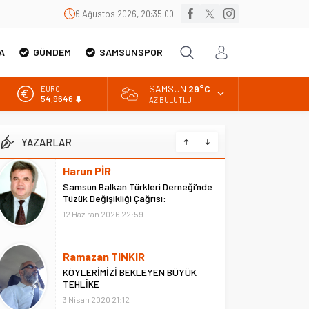
6 Ağustos 2026, 20:35:01
A
GÜNDEM
SAMSUNSPOR
SAMSUN
29°C
EURO
54,9646
AZ BULUTLU
ALTIN
6.488,95
YAZARLAR
BİST
13.798,82
Ramazan TINKIR
DOLAR
KÖYLERİMİZİ BEKLEYEN BÜYÜK
47,5939
TEHLİKE
3 Nisan 2020 21:12
Turhan AKŞEN
Samsun’dan Bir Özgür Özel Geçti
Bölüm 3