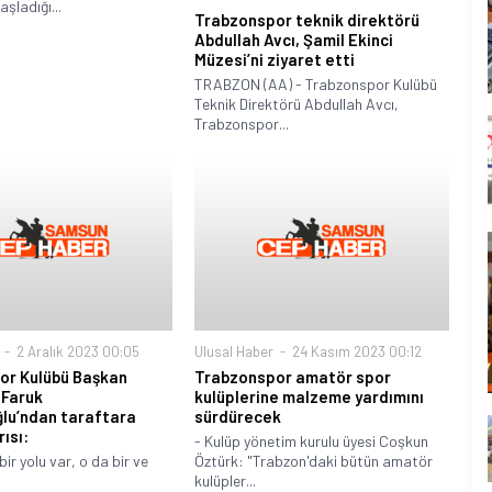
şladığı...
Trabzonspor teknik direktörü
Abdullah Avcı, Şamil Ekinci
Müzesi’ni ziyaret etti
TRABZON (AA) - Trabzonspor Kulübü
Teknik Direktörü Abdullah Avcı,
Trabzonspor...
2 Aralık 2023 00:05
Ulusal Haber
24 Kasım 2023 00:12
or Kulübü Başkan
Trabzonspor amatör spor
 Faruk
kulüplerine malzeme yardımını
ğlu’ndan taraftara
sürdürecek
rısı:
- Kulüp yönetim kurulu üyesi Coşkun
bir yolu var, o da bir ve
Öztürk: "Trabzon'daki bütün amatör
kulüpler...