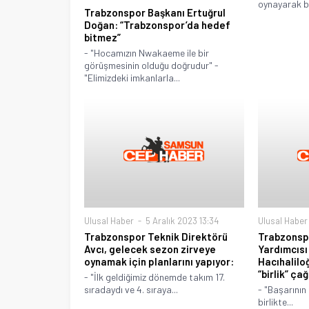
oynayarak ba
Trabzonspor Başkanı Ertuğrul
Doğan: “Trabzonspor’da hedef
bitmez”
- "Hocamızın Nwakaeme ile bir
görüşmesinin olduğu doğrudur" -
"Elimizdeki imkanlarla...
Ulusal Haber
5 Aralık 2023 13:34
Ulusal Haber
Trabzonspor Teknik Direktörü
Trabzonsp
Avcı, gelecek sezon zirveye
Yardımcısı
oynamak için planlarını yapıyor:
Hacıhalilo
“birlik” çağ
- "İlk geldiğimiz dönemde takım 17.
sıradaydı ve 4. sıraya...
- "Başarının 
birlikte...