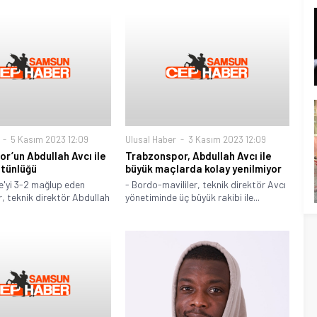
5 Kasım 2023 12:09
Ulusal Haber
3 Kasım 2023 12:09
r’un Abdullah Avcı ile
Trabzonspor, Abdullah Avcı ile
stünlüğü
büyük maçlarda kolay yenilmiyor
e'yi 3-2 mağlup eden
- Bordo-mavililer, teknik direktör Avcı
 teknik direktör Abdullah
yönetiminde üç büyük rakibi ile...