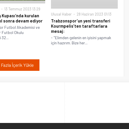
13 Temmuz 2023 13:29
Ulusal Haber
28 Haziran 2023 01:13
ış Kupası’nda kurulan
yıl sonra devam ediyor
Trabzonspor’un yeni transferi
Kourmpelis’ten taraftarlara
or Futbol Akademisi ve
mesaj:
 Futbol Okulu
 32...
- "Elimden gelenin en iyisini yapmak
için hazırım. Bize her...
Fazla İçerik Yükle