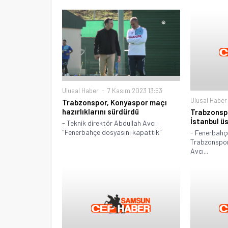
Ulusal Haber
7 Kasım 2023 13:53
Ulusal Haber
Trabzonspor, Konyaspor maçı
hazırlıklarını sürdürdü
Trabzonspo
İstanbul ü
- Teknik direktör Abdullah Avcı:
"Fenerbahçe dosyasını kapattık"
- Fenerbahç
Trabzonspor,
Avcı...