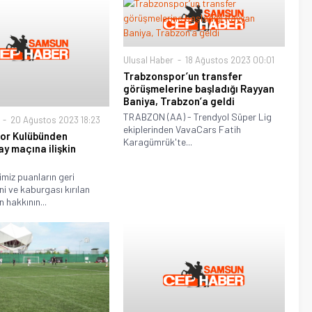
Ulusal Haber
18 Ağustos 2023 00:01
Trabzonspor’un transfer
görüşmelerine başladığı Rayyan
Baniya, Trabzon’a geldi
TRABZON (AA) - Trendyol Süper Lig
20 Ağustos 2023 18:23
ekiplerinden VavaCars Fatih
or Kulübünden
Karagümrük'te...
y maçına ilişkin
imiz puanların geri
i ve kaburgası kırılan
hakkının...