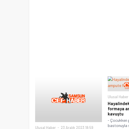
Ulusal Haber
Hayalindek
formaya am
kavuştu
- Çocukken 
bastonuyla 
Ulusal Haber
23 Aralık 2023 18:59