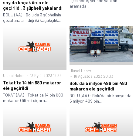
ilçesinde iş yerinde yapılan
sayıda kaçak ürün ele
aramada...
geçirildi, 3 şüpheli yakalandı
BOLU (AA) - Bolu'da 3 şüphelinin
gözaltına alındığı iki kaçakçılık...
Ulusal Haber
Ulusal Haber
13 Eylül 2023 12:39
16 Ağustos 2023 20:03
Tokat’ta 14 bin 680 makaron
Bolu’da 5 milyon 499 bin 480
ele geçirildi
makaron ele geçirildi
TOKAT (AA) - Tokat'ta 14 bin 680
BOLU (AA) - Bolu'da bir kamyonda
makaron (filtreli sigara...
5 milyon 499 bin...