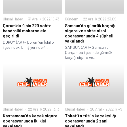
Ulusal Haber
31 Aralık 2022 15:43
Gündem
22 Aralık 2022 23:09
Çorum’da 4 bin 220 sahte
Samsun’da gümrük kaçağı
bandrollü makaron ele
sigara ve sahte alkol
geçirildi
operasyonunda 4 şüpheli
yakalandı
ÇORUM (AA) - Çorum'un İskilip
ilçesindeki bir iş yerinde 4...
SAMSUN (AA) - Samsun'un
Çarşamba ilçesinde gümrük
kaçağı sigara ve...
Ulusal Haber
22 Aralık 2022 13:13
Ulusal Haber
20 Aralık 2022 17:49
Kastamonu’da kaçak sigara
Tokat’ta tütün kaçakçılığı
operasyonunda iki kişi
operasyonunda 2 zanlı
yakalandı
yakalandı