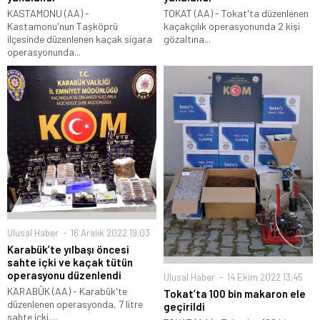
KASTAMONU (AA) -
TOKAT (AA) - Tokat'ta düzenlenen
Kastamonu'nun Taşköprü
kaçakçılık operasyonunda 2 kişi
ilçesinde düzenlenen kaçak sigara
gözaltına...
operasyonunda...
Ulusal Haber
16 Aralık 2022 19:03
Karabük’te yılbaşı öncesi
sahte içki ve kaçak tütün
operasyonu düzenlendi
Ulusal Haber
14 Ekim 2022 13:45
KARABÜK (AA) - Karabük'te
Tokat’ta 100 bin makaron ele
düzenlenen operasyonda, 7 litre
geçirildi
sahte içki,...