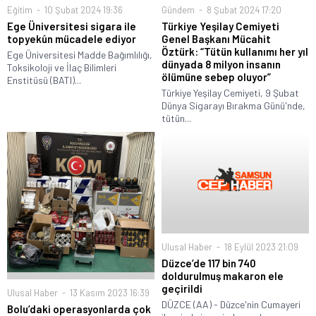
Eğitim
10 Şubat 2024 19:36
Gündem
8 Şubat 2024 17:20
Ege Üniversitesi sigara ile
Türkiye Yeşilay Cemiyeti
topyekûn mücadele ediyor
Genel Başkanı Mücahit
Öztürk: “Tütün kullanımı her yıl
Ege Üniversitesi Madde Bağımlılığı,
dünyada 8 milyon insanın
Toksikoloji ve İlaç Bilimleri
ölümüne sebep oluyor”
Enstitüsü (BATI)...
Türkiye Yeşilay Cemiyeti, 9 Şubat
Dünya Sigarayı Bırakma Günü'nde,
tütün...
Ulusal Haber
18 Eylül 2023 21:09
Düzce’de 117 bin 740
doldurulmuş makaron ele
geçirildi
Ulusal Haber
13 Kasım 2023 16:39
DÜZCE (AA) - Düzce'nin Cumayeri
Bolu’daki operasyonlarda çok