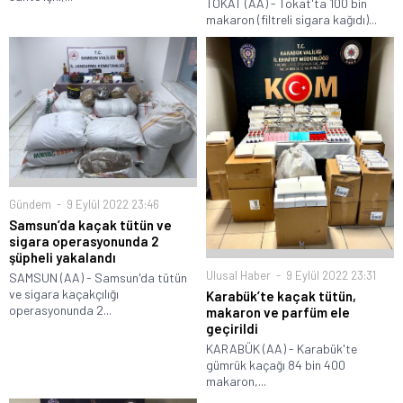
TOKAT (AA) - Tokat'ta 100 bin
makaron (filtreli sigara kağıdı)...
Gündem
9 Eylül 2022 23:46
Samsun’da kaçak tütün ve
sigara operasyonunda 2
şüpheli yakalandı
Ulusal Haber
9 Eylül 2022 23:31
SAMSUN (AA) - Samsun'da tütün
ve sigara kaçakçılığı
Karabük’te kaçak tütün,
operasyonunda 2...
makaron ve parfüm ele
geçirildi
KARABÜK (AA) - Karabük'te
gümrük kaçağı 84 bin 400
makaron,...