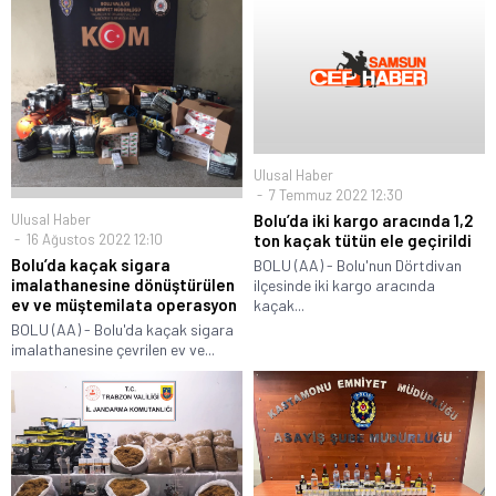
Ulusal Haber
7 Temmuz 2022 12:30
Ulusal Haber
Bolu’da iki kargo aracında 1,2
16 Ağustos 2022 12:10
ton kaçak tütün ele geçirildi
Bolu’da kaçak sigara
BOLU (AA) - Bolu'nun Dörtdivan
imalathanesine dönüştürülen
ilçesinde iki kargo aracında
ev ve müştemilata operasyon
kaçak...
BOLU (AA) - Bolu'da kaçak sigara
imalathanesine çevrilen ev ve...