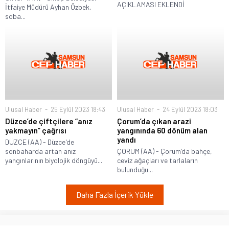
AÇIKLAMASI EKLENDİ
İtfaiye Müdürü Ayhan Özbek,
soba...
Ulusal Haber
25 Eylül 2023 18:43
Ulusal Haber
24 Eylül 2023 18:03
Düzce’de çiftçilere “anız
Çorum’da çıkan arazi
yakmayın” çağrısı
yangınında 60 dönüm alan
yandı
DÜZCE (AA) - Düzce'de
sonbaharda artan anız
ÇORUM (AA) - Çorum’da bahçe,
yangınlarının biyolojik döngüyü...
ceviz ağaçları ve tarlaların
bulunduğu...
Daha Fazla İçerik Yükle