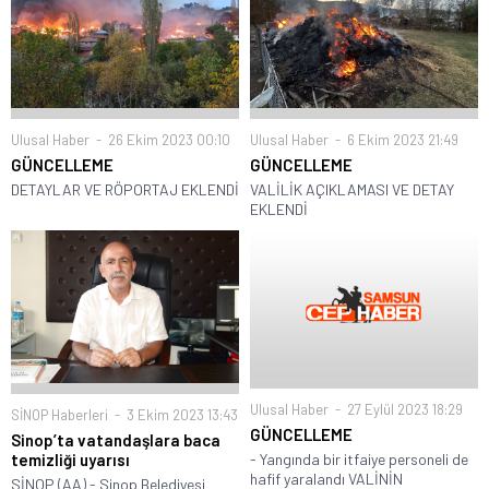
Ulusal Haber
6 Ekim 2023 21:49
Ulusal Haber
26 Ekim 2023 00:10
GÜNCELLEME
GÜNCELLEME
VALİLİK AÇIKLAMASI VE DETAY
DETAYLAR VE RÖPORTAJ EKLENDİ
EKLENDİ
Ulusal Haber
27 Eylül 2023 18:29
SİNOP Haberleri
3 Ekim 2023 13:43
GÜNCELLEME
Sinop’ta vatandaşlara baca
temizliği uyarısı
- Yangında bir itfaiye personeli de
hafif yaralandı VALİNİN
SİNOP (AA) - Sinop Belediyesi