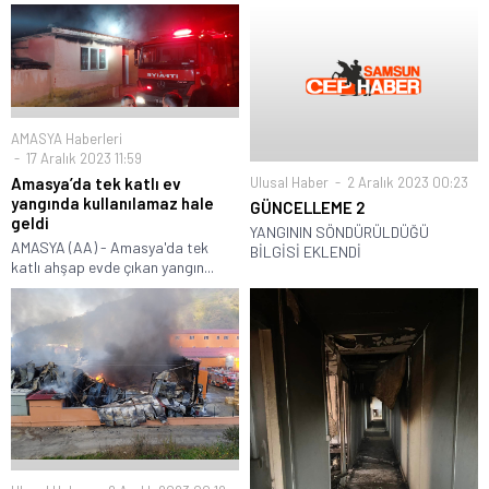
AMASYA Haberleri
17 Aralık 2023 11:59
Amasya’da tek katlı ev
Ulusal Haber
2 Aralık 2023 00:23
yangında kullanılamaz hale
GÜNCELLEME 2
geldi
YANGININ SÖNDÜRÜLDÜĞÜ
AMASYA (AA) - Amasya'da tek
BİLGİSİ EKLENDİ
katlı ahşap evde çıkan yangın...