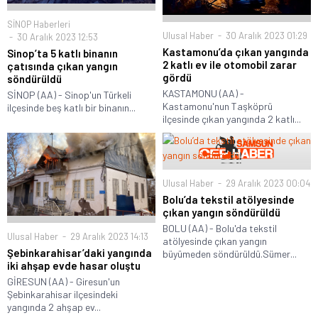
SİNOP Haberleri
Ulusal Haber
30 Aralık 2023 01:29
30 Aralık 2023 12:53
Kastamonu’da çıkan yangında
Sinop’ta 5 katlı binanın
2 katlı ev ile otomobil zarar
çatısında çıkan yangın
gördü
söndürüldü
KASTAMONU (AA) -
SİNOP (AA) - Sinop'un Türkeli
Kastamonu'nun Taşköprü
ilçesinde beş katlı bir binanın...
ilçesinde çıkan yangında 2 katlı...
Ulusal Haber
29 Aralık 2023 00:04
Bolu’da tekstil atölyesinde
çıkan yangın söndürüldü
BOLU (AA) - Bolu'da tekstil
Ulusal Haber
29 Aralık 2023 14:13
atölyesinde çıkan yangın
Şebinkarahisar’daki yangında
büyümeden söndürüldü.Sümer...
iki ahşap evde hasar oluştu
GİRESUN (AA) - Giresun'un
Şebinkarahisar ilçesindeki
yangında 2 ahşap ev...