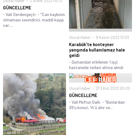
Ulusal Haber
2 Aralık 2023 00:12
GÜNCELLEME
- Vali Serdengeçti: - "Can kaybının
olmaması sevindirici, maddi kayıp
var,...
Ulusal Haber
9 Kasım 2023 13:03
Karabük’te konteyner
yangında kullanılamaz hale
geldi
- Dumandan etkilenen 1 işçi
hastanede tedavi altına alındı
Ulusal Haber
27 Ekim 2023 00:20
GÜNCELLEME
- Vali Meftun Dallı: - "Bunlardan
39'u konut, 14'ü ahır ve...