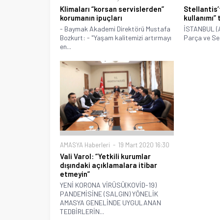
Klimaları “korsan servislerden”
Stellantis
korumanın ipuçları
kullanımı” 
- Baymak Akademi Direktörü Mustafa
İSTANBUL (AA
Bozkurt: - "Yaşam kalitemizi artırmayı
Parça ve Ser
en...
AMASYA Haberleri
19 Mart 2020 16:30
Vali Varol: “Yetkili kurumlar
dışındaki açıklamalara itibar
etmeyin”
YENİ KORONA VİRÜSÜ(KOVİD-19)
PANDEMİSİNE (SALGIN) YÖNELİK
AMASYA GENELİNDE UYGULANAN
TEDBİRLERİN...