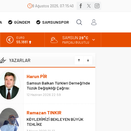
9 Ağustos 2026, 07:15:41
A
GÜNDEM
SAMSUNSPOR
SAMSUN
29°C
EURO
55,1881
PARÇALI BULUTLU
ALTIN
6.660,55
YAZARLAR
BİST
13.779,39
Harun PİR
DOLAR
Samsun Balkan Türkleri Derneği’nde
47,7111
Tüzük Değişikliği Çağrısı:
“ATATÜRK’süz Tüzük Olmaz
12 Haziran 2026 22:59
Ramazan TINKIR
KÖYLERİMİZİ BEKLEYEN BÜYÜK
TEHLİKE
3 Nisan 2020 21:12