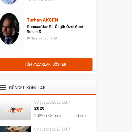
Turhan AKŞEN
Samsun’dan Bir Özgür Özel Geçti
Bölüm 3
18 Nisan 2025 19:16
TÜM YAZARLARI GÖSTER
GÜNCEL KONULAR
9 Ağustos 2026 10:07
2026
2026-YKS tercih işlemleri için
son gün yarın; adaylar
tercihlerini saat 23.59’a kadar
9 Ağustos 2026 10:07