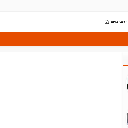
ANASAYF
e kapattı: Güncel fiyatlar
 uyarısı
z ezgileri yankılandı
çi atamaları