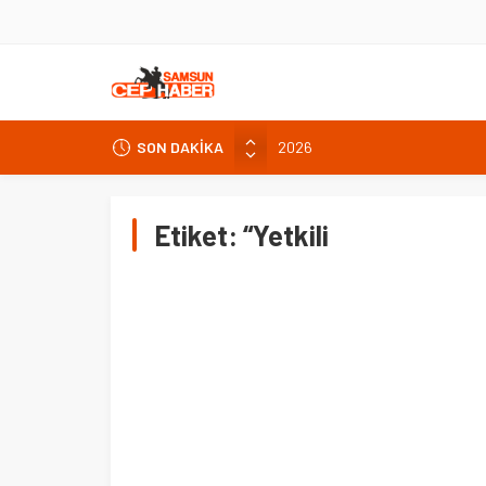
SON DAKİKA
2026
Altın haftayı yüzde 7,4 yükselişl
Meteoroloji’den kuvvetli sağanak
Etiket:
“Yetkili
Ovit Yayla Şenlikleri’nde Karadeni
Türkiye’nin 4 ülkeye yeni büyükel