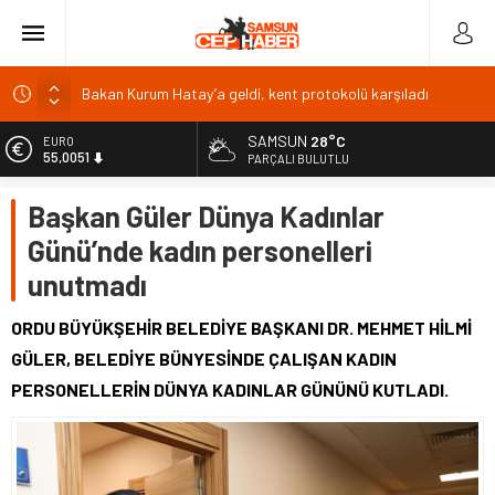
Bakan Kurum Hatay’a geldi, kent protokolü karşıladı
Gaziantep’te deprem hafızası merkezi kuruluyor
SAMSUN
28°C
EURO
55,0051
Her okula güvenlik görevlisi: İŞKUR’dan alım yapılacak
PARÇALI BULUTLU
Fenerbahçe, Metalist Kharkiv’i 2
ALTIN
Başkan Güler Dünya Kadınlar
6.584,66
Bağımsız müzisyen Anıl Selvi Spotify’a kapak oldu
Günü’nde kadın personelleri
BİST
13.889,75
unutmadı
DOLAR
47,7046
ORDU BÜYÜKŞEHİR BELEDİYE BAŞKANI DR. MEHMET HİLMİ
GÜLER, BELEDİYE BÜNYESİNDE ÇALIŞAN KADIN
PERSONELLERİN DÜNYA KADINLAR GÜNÜNÜ KUTLADI.