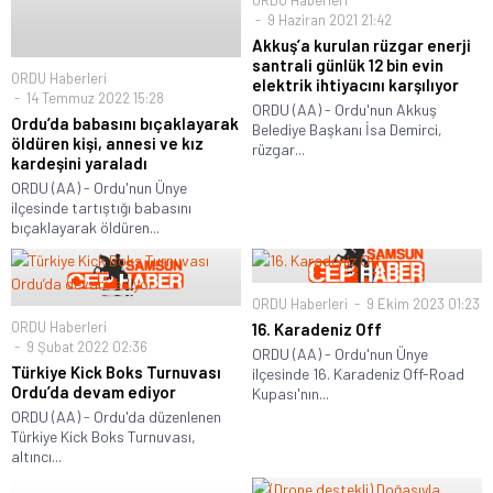
9 Haziran 2021 21:42
Akkuş’a kurulan rüzgar enerji
santrali günlük 12 bin evin
ORDU Haberleri
elektrik ihtiyacını karşılıyor
14 Temmuz 2022 15:28
ORDU (AA) - Ordu'nun Akkuş
Ordu’da babasını bıçaklayarak
Belediye Başkanı İsa Demirci,
öldüren kişi, annesi ve kız
rüzgar...
kardeşini yaraladı
ORDU (AA) - Ordu'nun Ünye
ilçesinde tartıştığı babasını
bıçaklayarak öldüren...
ORDU Haberleri
9 Ekim 2023 01:23
ORDU Haberleri
16. Karadeniz Off
9 Şubat 2022 02:36
ORDU (AA) - Ordu'nun Ünye
Türkiye Kick Boks Turnuvası
ilçesinde 16. Karadeniz Off-Road
Ordu’da devam ediyor
Kupası'nın...
ORDU (AA) - Ordu'da düzenlenen
Türkiye Kick Boks Turnuvası,
altıncı...