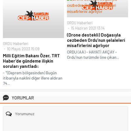
ORDU Haberleri
15 Haziran 2021 13:14
(Drone destekli) Doğasıyla
cezbeden Ordu’nun şelaleleri
ORDU Haberleri
misafirlerini ağırlıyor
10 Mayıs 2023 15:09
ORDU (AA) - HAYATİ AKÇAY -
Milli Eğitim Bakanı Özer, TRT
Ordu'nun turizmde öne çıkan...
Haber’de gündeme ilişkin
soruları yanıtladı:
- "(Deprem bölgesinden) Bugün
itibarıyla naklini diğer illere aldıran
74...
YORUMLAR