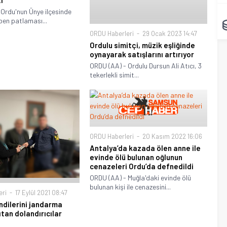
Ordu'nun Ünye ilçesinde
ben patlaması...
ORDU Haberleri
29 Ocak 2023 14:47
Ordulu simitçi, müzik eşliğinde
oynayarak satışlarını artırıyor
ORDU (AA) - Ordulu Dursun Ali Atıcı, 3
tekerlekli simit...
ORDU Haberleri
20 Kasım 2022 16:06
Antalya’da kazada ölen anne ile
evinde ölü bulunan oğlunun
cenazeleri Ordu’da defnedildi
ORDU (AA) - Muğla'daki evinde ölü
bulunan kişi ile cenazesini...
eri
17 Eylül 2021 08:47
ndilerini jandarma
ıtan dolandırıcılar