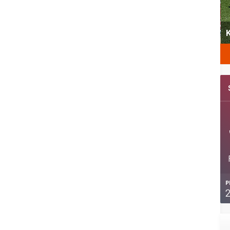
yeni
Şubat’ta spor ve heyecan var
K
P