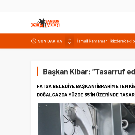
İsmail Kahraman, İkizdere’deki 
SON DAKİKA
Malatya Havalimanı Eylülde Açıl
Akülü aracındayken otomobilin ç
Antalya’da nem yüzde 80, hissed
Başkan Kibar: “Tasarruf e
Isparta’da bisiklet kupası heyec
FATSA BELEDİYE BAŞKANI İBRAHİM ETEM K
DOĞALGAZDA YÜZDE 35’İN ÜZERİNDE TASAR