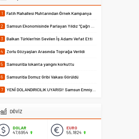
1
Fatih Mahallesi Muhtarından Örnek Kampanya
2
Samsun Ekonomisinde Parlayan Yıldız “Çağrı Temper”
3
Balkan Türkleri’nin Sevilen İş Adamı Vefat Etti
4
Zorlu Gözyaşları Arasında Toprağa Verildi
5
Samsun’da lokanta yangını korkuttu
6
Samsun’da Domuz Gribi Vakası Görüldü
7
YENİ DOLANDIRICILIK UYARISI! Samsun Emniyet Müdürlüğü Uyardı
DÖVİZ
DOLAR
EURO
47,6954
55,1824