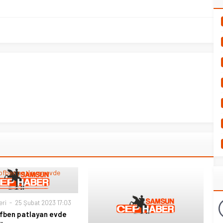
eri
25 Şubat 2023 17:03
ofben patlayan evde
ı