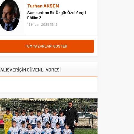
hastanede ziyaret etti. Erzurum
Turhan AKŞEN
Adliyesi’nde çıkan yangına
Samsun’dan Bir Özgür Özel Geçti
müdahale eden Çarşı ve
Bölüm 3
Mahalle...
18 Nisan 2025 19:16
TÜM YAZARLARI GÖSTER
ALIŞVERİŞİN GÜVENLİ ADRESİ