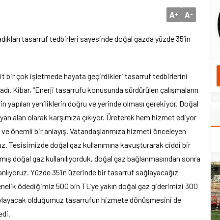
A
A
+
-
ıkları tasarruf tedbirleri sayesinde doğal gazda yüzde 35’in
 bir çok işletmede hayata geçirdikleri tasarruf tedbirlerini
adı. Kibar, “Enerji tasarrufu konusunda sürdürülen çalışmaların
in yapılan yeniliklerin doğru ve yerinde olması gerekiyor. Doğal
yan alan olarak karşımıza çıkıyor. Üreterek hem hizmet ediyor
l ve önemli bir anlayış. Vatandaşlarımıza hizmeti önceleyen
ruz. Tesisimizde doğal gaz kullanımına kavuşturarak ciddi bir
ılmış doğal gaz kullanılıyorduk, doğal gaz bağlanmasından sonra
nlıyoruz. Yüzde 35’in üzerinde bir tasarruf sağlayacağız
enelik ödediğimiz 500 bin TL’ye yakın doğal gaz giderimizi 300
saylayacak olduğumuz tasarrufun hizmete dönüşmesini de
edi.