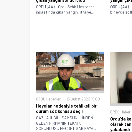
ORDU (AA) - Ordu Şehir Hastanesi
ORDU (AA) - 
inşaatında çıkan yangın, itfaiye...
bir evde şof
ORDU Haberleri
15 Şubat 2020 19:00
Heyelan nedeniyle tehlikeli bir
durum söz konusu değil
ORDU Haberl
GAZLA İLGİLİ SAMSUN İLİNDEN
Ordu’da ke
GELEN FİRMANIN TEKNİK
olarak tan
SORUMLUSU NECDET SARIKAYA...
yakalandı