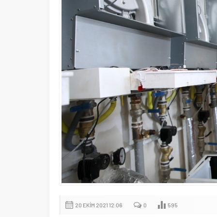
20 EKIM 2021 12:06
0
595