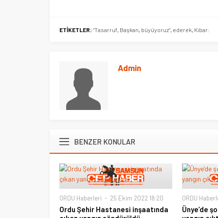
ETİKETLER:
“Tasarruf
,
Başkan
,
büyüyoruz”
,
ederek
,
Kibar:
Admin
BENZER KONULAR
ORDU Haberleri
25 Ekim 2022 18:20
ORDU Haberl
Ordu Şehir Hastanesi inşaatında
Ünye’de ş
çıkan yangın söndürüldü
yangın çıkt