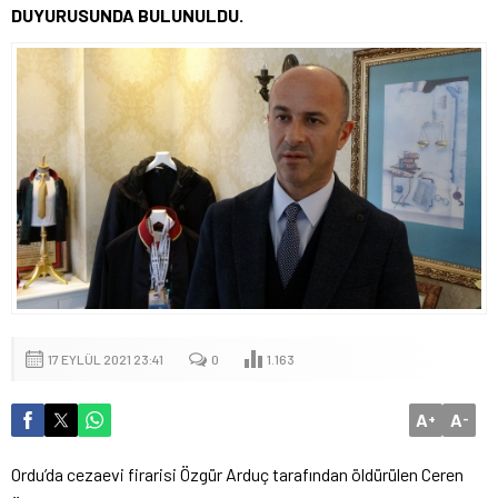
DUYURUSUNDA BULUNULDU.
17 EYLÜL 2021 23:41
0
1.163
A
A
+
-
Ordu’da cezaevi firarisi Özgür Arduç tarafından öldürülen Ceren