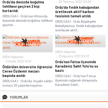
20 Temmuz 2022 00:00
Ordu’da denizde boğulma
tehlikesi geçiren 2 kişi
Ordu’da fındık kabuğundan
kurtarıldı
üretilecek aktif karbon
tesisinin temeli atıldı
ORDU (AA) - Ordu'nun Altınordu
ilçesinde denizde boğulma tehlikesi
ORDU (AA) - Ordu Büyükşehir
geçiren...
Belediyesince, fındık kabuğundan
üretilecek aktif...
ORDU Haberleri
13 Ağustos 2021 20:03
ORDU Haberleri
3 Aralık 2022 15:52
Ordu’nun Fatsa ilçesinde
Karadeniz Sahil Yolu’nu su
Öldürülen üniversite öğrencisi
bastı
Ceren Özdemir mezarı
başında anıldı
ORDU (AA) - Ordu'nun Fatsa
ilçesinde sağanak dolayısıyla
ORDU (AA) - Ordu'da, bıçaklı saldırı
Karadeniz Sahil...
sonucu 20 yaşında hayatını...
YORUMLAR