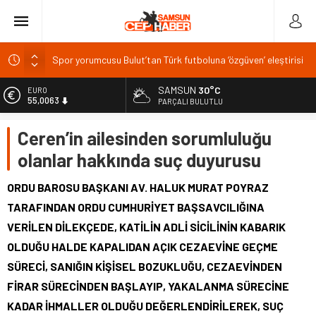
Spor yorumcusu Bulut’tan Türk futboluna ‘özgüven’ eleştirisi
Elazığ’da su ürünleri zirvesi: 19 ülkeden katılım bekleniyor
TÜRKAV Elazığ Şubesi yeni yönetimi hedeflerini açıkladı
SAMSUN
30°C
EURO
55,0063
PARÇALI BULUTLU
YÖKDİL/2 sınavı 87 merkezde, 4 bin 165 salonda yapılacak
ALTIN
TDGF Genel Başkanı Menderes Demir'den Osmaniye
Ceren’in ailesinden sorumluluğu
6.543,59
Milletvekili Seydi Gülsoy'a ziyaret
olanlar hakkında suç duyurusu
BİST
13.798,82
ORDU BAROSU BAŞKANI AV. HALUK MURAT POYRAZ
DOLAR
TARAFINDAN ORDU CUMHURİYET BAŞSAVCILIĞINA
47,7010
VERİLEN DİLEKÇEDE, KATİLİN ADLİ SİCİLİNİN KABARIK
OLDUĞU HALDE KAPALIDAN AÇIK CEZAEVİNE GEÇME
SÜRECİ, SANIĞIN KİŞİSEL BOZUKLUĞU, CEZAEVİNDEN
FİRAR SÜRECİNDEN BAŞLAYIP, YAKALANMA SÜRECİNE
KADAR İHMALLER OLDUĞU DEĞERLENDİRİLEREK, SUÇ