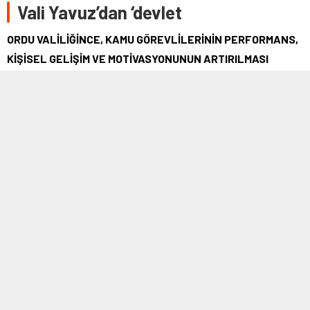
Vali Yavuz’dan ‘devlet
ORDU VALİLİĞİNCE, KAMU GÖREVLİLERİNİN PERFORMANS,
KİŞİSEL GELİŞİM VE MOTİVASYONUNUN ARTIRILMASI
AMACIYLA HİZMET İÇİ EĞİTİM SEMİNERİ DÜZENLENDİ.