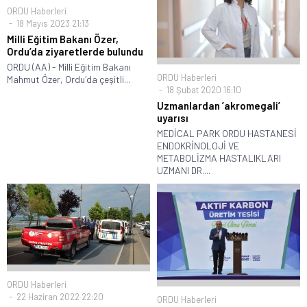
ORDU Haberleri
18 Mayıs 2023 21:13
Milli Eğitim Bakanı Özer,
Ordu’da ziyaretlerde bulundu
ORDU (AA) - Milli Eğitim Bakanı
ORDU Haberleri
Mahmut Özer, Ordu'da çeşitli...
18 Şubat 2020 16:10
Uzmanlardan ’akromegali’
uyarısı
MEDİCAL PARK ORDU HASTANESİ
ENDOKRİNOLOJİ VE
METABOLİZMA HASTALIKLARI
UZMANI DR....
ORDU Haberleri
22 Haziran 2022 22:20
ORDU Haberleri