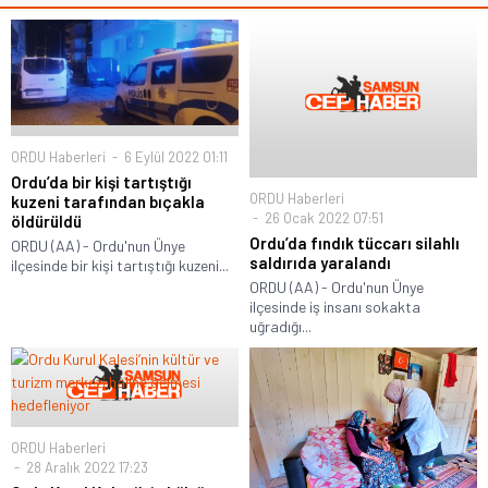
ORDU Haberleri
6 Eylül 2022 01:11
Ordu’da bir kişi tartıştığı
ORDU Haberleri
kuzeni tarafından bıçakla
26 Ocak 2022 07:51
öldürüldü
Ordu’da fındık tüccarı silahlı
ORDU (AA) - Ordu'nun Ünye
saldırıda yaralandı
ilçesinde bir kişi tartıştığı kuzeni...
ORDU (AA) - Ordu'nun Ünye
ilçesinde iş insanı sokakta
uğradığı...
ORDU Haberleri
28 Aralık 2022 17:23