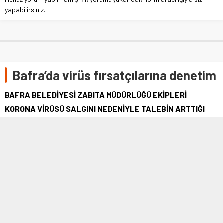
yapabilirsiniz.
Bafra’da virüs fırsatçılarına denetim
BAFRA BELEDİYESİ ZABITA MÜDÜRLÜĞÜ EKİPLERİ
KORONA VİRÜSÜ SALGINI NEDENİYLE TALEBİN ARTTIĞI
HİJYEN ÜRÜNLERİNDE ANORMAL FİYAT ARTIŞININ ÖNÜNE
GEÇMEK İÇİN İŞLETMELERE DENETİM YAPTI.