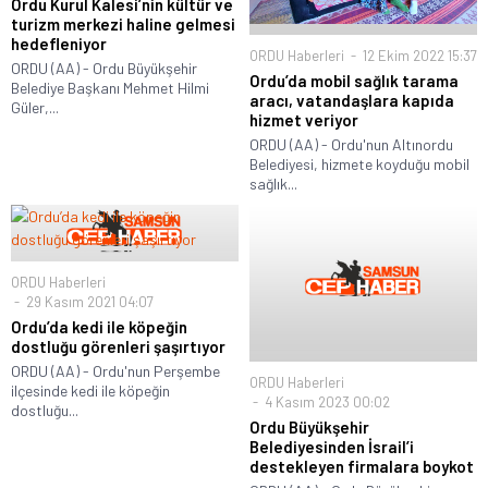
Ordu Kurul Kalesi’nin kültür ve
turizm merkezi haline gelmesi
hedefleniyor
ORDU Haberleri
12 Ekim 2022 15:37
ORDU (AA) - Ordu Büyükşehir
Ordu’da mobil sağlık tarama
Belediye Başkanı Mehmet Hilmi
aracı, vatandaşlara kapıda
Güler,...
hizmet veriyor
ORDU (AA) - Ordu'nun Altınordu
Belediyesi, hizmete koyduğu mobil
sağlık...
ORDU Haberleri
29 Kasım 2021 04:07
Ordu’da kedi ile köpeğin
dostluğu görenleri şaşırtıyor
ORDU (AA) - Ordu'nun Perşembe
ORDU Haberleri
ilçesinde kedi ile köpeğin
4 Kasım 2023 00:02
dostluğu...
Ordu Büyükşehir
Belediyesinden İsrail’i
destekleyen firmalara boykot