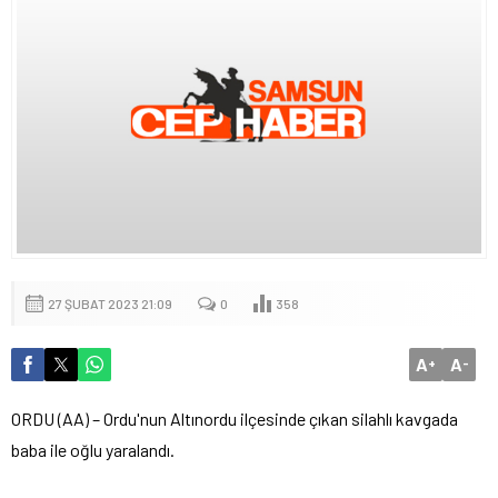
27 ŞUBAT 2023 21:09
0
358
A
A
+
-
ORDU (AA) – Ordu'nun Altınordu ilçesinde çıkan silahlı kavgada
baba ile oğlu yaralandı.