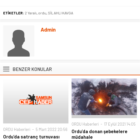
ETİKETLER:
2 Yaralı
,
ordu
,
SİLAHLI KAVGA
Admin
BENZER KONULAR
ORDU Haberleri
17 Eylül 2021 14:05
ORDU Haberleri
5 Mart 2022 20:56
Ordu’da donan şebekelere
Ordu’da satranç turnuvası
müdahale