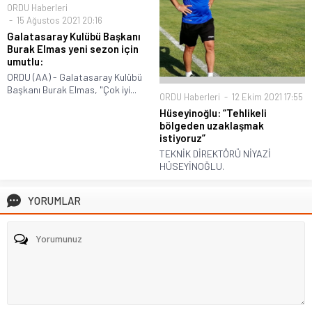
ORDU Haberleri
15 Ağustos 2021 20:16
Galatasaray Kulübü Başkanı
Burak Elmas yeni sezon için
umutlu:
ORDU (AA) - Galatasaray Kulübü
Başkanı Burak Elmas, "Çok iyi...
ORDU Haberleri
12 Ekim 2021 17:55
Hüseyinoğlu: “Tehlikeli
bölgeden uzaklaşmak
istiyoruz”
TEKNİK DİREKTÖRÜ NİYAZİ
HÜSEYİNOĞLU.
YORUMLAR