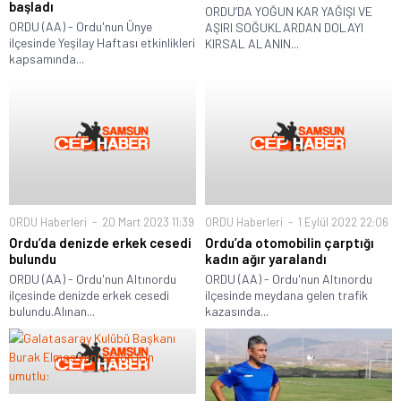
başladı
ORDU’DA YOĞUN KAR YAĞIŞI VE
ORDU (AA) - Ordu'nun Ünye
AŞIRI SOĞUKLARDAN DOLAYI
ilçesinde Yeşilay Haftası etkinlikleri
KIRSAL ALANIN...
kapsamında...
ORDU Haberleri
20 Mart 2023 11:39
ORDU Haberleri
1 Eylül 2022 22:06
Ordu’da denizde erkek cesedi
Ordu’da otomobilin çarptığı
bulundu
kadın ağır yaralandı
ORDU (AA) - Ordu'nun Altınordu
ORDU (AA) - Ordu'nun Altınordu
ilçesinde denizde erkek cesedi
ilçesinde meydana gelen trafik
bulundu.Alınan...
kazasında...