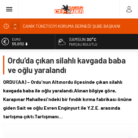
CANİK TÜKETİCİYİ KORUMA DERNEĞİ ŞUBE BAŞKANI
İBRAHİM ÖRS ÜN. AÇIKLAMASI MİLYONLARCA İNTERNET
KULLANICISINI İLGİLENDİREN KARAR VERİLDİ
SAMSUN
30°C
EURO
Kardef Başkanı Adem GÜNER Yunanistan bu kararını
55,0112
PARÇALI BULUTLU
gözden geçirmelidir diyerek tepkilerini gösterdi
ALTIN
Ordu’da çıkan silahlı kavgada baba
24 Temmuz Basın Bayramı basın özgürlüğünün günüdür
6.519,97
ve oğlu yaralandı
Sandık Bir Emanettir, Emanete İhanet Olmaz
BİST
13.798,82
Fatih Mahallesi Sakinleri Ilkadım Belediye Başkanı İhsan
ORDU (AA) – Ordu'nun Altınordu ilçesinde çıkan silahlı
KURNAZ ve Muhtarları Seda KEKLİK ‘teşekķür ettiler.
DOLAR
kavgada baba ile oğlu yaralandı.Alınan bilgiye göre,
47,7025
Karapınar Mahallesi'ndeki bir fındık kırma fabrikası önüne
giden Sait ve oğlu Evren Enginyurt ile Y.Z.E. arasında
tartışma çıktı.Tartışmanı…