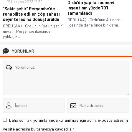
15 Haziran 2023 16:39
Ordu’da yapılan cemevi
inşaatının yüzde 70’i
“Sakin şehir” Perşembe’de
tamamlandı
rehabilite edilen çöp sahası
seyir terasına dönüştürüldü
ORDU (AA) - Ordu'nun Altınordu
ilçesinde daha önce bir kısmı...
ORDU (AA) - Ordu'nun "sakin şehir"
unvanlı Perşembe ilçesinde
yaklaşık...
YORUMLAR
Daha sonraki yorumlarımda kullanılması için adım, e-posta adresim
ve site adresim bu tarayıcıya kaydedilsin.