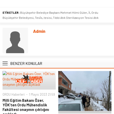
ETİKETLER:
Büyükşehir Belediye Başkanı Mehmet Hilmi Güler
,
İl
,
Ordu
Büyükşehir Belediyesi
,
Tesi̇s
,
tesisi
,
Tıbbi Atık Sterilizasyon Tesisi Atık
Admin
BENZER KONULAR
ORDU Haberleri
1 Mayıs 2023 21:59
Milli Eğitim Bakanı Özer,
YÖK’ten Ordu Mühendislik
Fakültesi onayının çıktığını