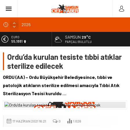
2026
Altın haftayı yüzde 7,4 yükselişle kapattı: Güncel fiyatlar
SAMSUN
29°C
EURO
Meteoroloji’den kuvvetli sağanak uyarısı
55,1881
PARÇALI BULUTLU
Ovit Yayla Şenlikleri’nde Karadeniz ezgileri yankılandı
ALTIN
Ordu’da kurulan tesiste tıbbi atıklar
6.660,55
Türkiye’nin 4 ülkeye yeni büyükelçi atamaları
sterilize edilecek
BİST
13.779,39
ORDU (AA) – Ordu Büyükşehir Belediyesince, tıbbi ve
DOLAR
patolojik atıkların sterilize edilmesi amacıyla Tıbbi Atık
47,7111
Sterilizasyon Tesisi kuruldu …
17 HAZIRAN 2021 16:21
0
1.026