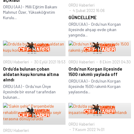
açıkladı
ORDU Haberleri
ORDU (AA) - Milli Eğitim Bakanı
4 Şubat 2022 16:06
Mahmut Özer, Yükseköğretim
GÜNCELLEME
Kurulu...
ORDU (AA) - Ordu'nun Korgan
ilçesinde ahşap evde çıkan
yangında...
ORDU Haberleri
30 Eylül 2021 19:53
ORDU Haberleri
8 Ekim 2021 04:30
Ordu’da bulunan çoban
Ordu’nun Korgan ilçesinde
aldatan kuşu koruma altına
1500 rakımlı yaylada off
alındı
ORDU (AA) - Ordu’nun Korgan
ORDU (AA) - Ordu'nun Ünye
ilçesinde 1500 rakımlı Korgan
ilçesinde bir esnaf tarafından
yaylasında...
bulunan...
ORDU Haberleri
7 Kasım 2022 14:01
ORDU Haberleri