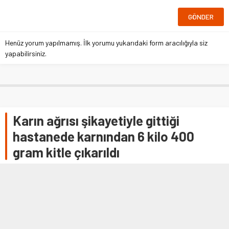
Henüz yorum yapılmamış. İlk yorumu yukarıdaki form aracılığıyla siz
yapabilirsiniz.
Karın ağrısı şikayetiyle gittiği
hastanede karnından 6 kilo 400
gram kitle çıkarıldı
AMASYA (AA) – Amasya'da 35 yaşındaki Aysel Geylan'ın
karnında tespit edilen 6 kilo 400 gramlık kitle ameliyatla
alındı. Amasya …