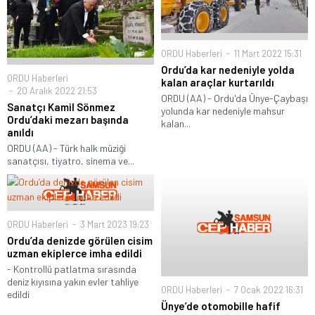
ORDU Haberleri
11 Mart 2022 15:31
Ordu’da kar nedeniyle yolda
ORDU Haberleri
kalan araçlar kurtarıldı
20 Aralık 2022 21:53
ORDU (AA) - Ordu'da Ünye-Çaybaşı
Sanatçı Kamil Sönmez
yolunda kar nedeniyle mahsur
Ordu’daki mezarı başında
kalan...
anıldı
ORDU (AA) - Türk halk müziği
sanatçısı, tiyatro, sinema ve...
ORDU Haberleri
3 Mart 2023 19:23
Ordu’da denizde görülen cisim
uzman ekiplerce imha edildi
- Kontrollü patlatma sırasında
deniz kıyısına yakın evler tahliye
ORDU Haberleri
7 Ocak 2022 16:31
edildi
Ünye’de otomobille hafif