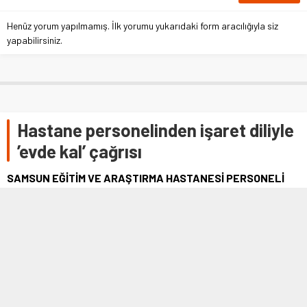
Henüz yorum yapılmamış. İlk yorumu yukarıdaki form aracılığıyla siz
yapabilirsiniz.
Hastane personelinden işaret diliyle
’evde kal’ çağrısı
SAMSUN EĞİTİM VE ARAŞTIRMA HASTANESİ PERSONELİ
KORONA VİRÜSÜNE KARŞI HEM TÜRKİYE’YE HEM DE
SAMSUN HALKINA İŞARET DİLİYLE “PANİK YOK TEDBİR AL,
SAMSUN EVDE KAL TÜRKİYE GÜVENDE KAL” DİYE MESAJ
GÖNDERDİ.