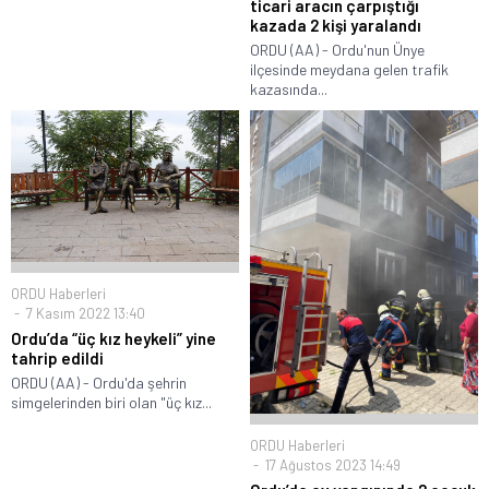
ticari aracın çarpıştığı
kazada 2 kişi yaralandı
ORDU (AA) - Ordu'nun Ünye
ilçesinde meydana gelen trafik
kazasında...
ORDU Haberleri
7 Kasım 2022 13:40
Ordu’da “üç kız heykeli” yine
tahrip edildi
ORDU (AA) - Ordu'da şehrin
simgelerinden biri olan "üç kız...
ORDU Haberleri
17 Ağustos 2023 14:49