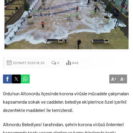
20 MART 2020 18:20
0
649
A
A
+
-
Ordu’nun Altonordu ilçesinde korona virüsle mücadele çalışmaları
kapsamında sokak ve caddeler, belediye ekiplerince özel içerikli
dezenfekte maddeleri ile temizlendi.
Altınordu Belediyesi tarafından, şehrin korona virüsü önlemleri
kapsamında toplu yaşam alanları ve kamu binalarıyla toplu