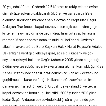
20 yaşındaki Ceren Özdemir’i 2.5 kilometre takip ederek evine
girmek üzereyken bıçaklayarak öldüren ve ‘canavarca hisle
öldürme’ suçundan müebbet hapis cezasına çarptırılan Özgür
Arduç’un firar öncesi kapalı cezaevinden açık cezaevine geçme
kriterlerine uymadığı halde geçirildiği, firarı ortay acıkmasına
rağmen 16 saat sonra tutanak tutulduğu belirlendi. Özdemir
ailesinin avukatı Ordu Baro Başkanı Haluk Murat Poyraz’ın Adalet
Bakanlığına verdiği dilekçeye göre, adli sicili kabarık ve çok
sayıda suç kaydı bulunan Özgür Arduç’un 2005 yılında bir çocuğu
öldürmeye teşebbüs nedeniyle yargılanarak mahkum olduğu, Rize
Kapalı Cezaevinde cezası infaz edilmekte iken açık cezaevine
geçirilmesine karar verildiği, Kalkandere Cezaevine teslim
olmayarak firar ettiği, geldiği Ordu ilinde yakalandığı ve tekrar
kapalı cezaevine konulduğu belirtildi. 2005 yılından 2019 yılına
kadar Özgür Arduç’un cezaevinde kaldığı süre içerisinde çok
sayıda olaya karıştığı ve disiplin cezaları aldığı belirlendi. Buna