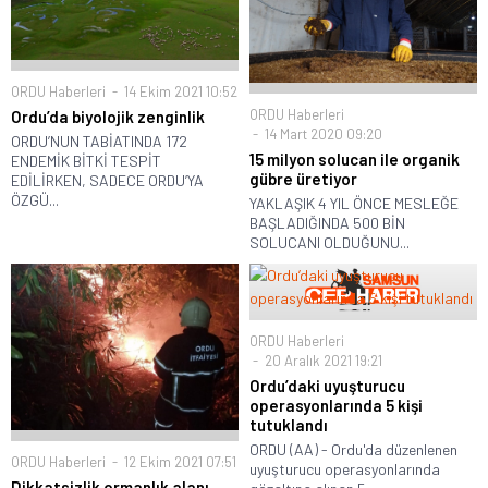
ORDU Haberleri
14 Ekim 2021 10:52
ORDU Haberleri
Ordu’da biyolojik zenginlik
14 Mart 2020 09:20
ORDU’NUN TABİATINDA 172
15 milyon solucan ile organik
ENDEMİK BİTKİ TESPİT
gübre üretiyor
EDİLİRKEN, SADECE ORDU’YA
ÖZGÜ...
YAKLAŞIK 4 YIL ÖNCE MESLEĞE
BAŞLADIĞINDA 500 BİN
SOLUCANI OLDUĞUNU...
ORDU Haberleri
20 Aralık 2021 19:21
Ordu’daki uyuşturucu
operasyonlarında 5 kişi
tutuklandı
ORDU (AA) - Ordu'da düzenlenen
ORDU Haberleri
12 Ekim 2021 07:51
uyuşturucu operasyonlarında
Dikkatsizlik ormanlık alanı