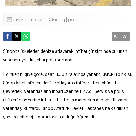
11 EKIM 2021 05:02
0
582
A
A
+
-
Sinop’ta iskeleden denize atlayarak intihar girişiminde bulunan
yabancı uyruklu şahsı polis kurtardı.
Edinilen bilgiye göre, saat 11.00 sıralarında yabancı uyruklu bir kişi,
Sinop İskelesi’nden denize atlayarak intihara teşebbüs etti.
Çevredeki vatandaşların ihbarı üzerine 112 Acil Servis ve polis
ekipleri olay yerine intikal etti. Polis memurları denize atlayarak
vatandaşı kurtardı. Sinop Atatürk Devlet Hastanesine kaldırılan
şahsın psikolojik sorunlarının olduğu öğrenildi.