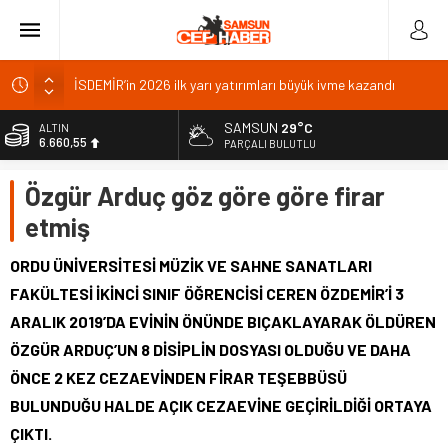
İSDEMİR’in 2026 ilk yarı yatırımları büyük ivme kazandı
Trabzonspor’da kombine satışında rekor: 18 bin
SAMSUN
29°C
ALTIN
6.660,55
Van’da Sahil Yolu kavşak düzenlemesi tamamlandı
PARÇALI BULUTLU
Van Gölü’ne 4 yeni ücretsiz halk plajı yapılacak
BİST
Özgür Arduç göz göre göre firar
13.779,39
Şanlıurfa Milletvekili: Kazanan Türkiye olacak
etmiş
DOLAR
47,7111
ORDU ÜNİVERSİTESİ MÜZİK VE SAHNE SANATLARI
EURO
FAKÜLTESİ İKİNCİ SINIF ÖĞRENCİSİ CEREN ÖZDEMİR’İ 3
55,1881
ARALIK 2019’DA EVİNİN ÖNÜNDE BIÇAKLAYARAK ÖLDÜREN
ÖZGÜR ARDUÇ’UN 8 DİSİPLİN DOSYASI OLDUĞU VE DAHA
ÖNCE 2 KEZ CEZAEVİNDEN FİRAR TEŞEBBÜSÜ
BULUNDUĞU HALDE AÇIK CEZAEVİNE GEÇİRİLDİĞİ ORTAYA
ÇIKTI.