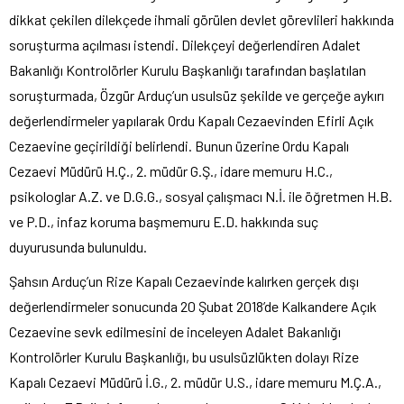
dikkat çekilen dilekçede ihmali görülen devlet görevlileri hakkında
soruşturma açılması istendi. Dilekçeyi değerlendiren Adalet
Bakanlığı Kontrolörler Kurulu Başkanlığı tarafından başlatılan
soruşturmada, Özgür Arduç’un usulsüz şekilde ve gerçeğe aykırı
değerlendirmeler yapılarak Ordu Kapalı Cezaevinden Efirli Açık
Cezaevine geçirildiği belirlendi. Bunun üzerine Ordu Kapalı
Cezaevi Müdürü H.Ç., 2. müdür G.Ş., idare memuru H.C.,
psikologlar A.Z. ve D.G.G., sosyal çalışmacı N.İ. ile öğretmen H.B.
ve P.D., infaz koruma başmemuru E.D. hakkında suç
duyurusunda bulunuldu.
Şahsın Arduç’un Rize Kapalı Cezaevinde kalırken gerçek dışı
değerlendirmeler sonucunda 20 Şubat 2018’de Kalkandere Açık
Cezaevine sevk edilmesini de inceleyen Adalet Bakanlığı
Kontrolörler Kurulu Başkanlığı, bu usulsüzlükten dolayı Rize
Kapalı Cezaevi Müdürü İ.G., 2. müdür U.S., idare memuru M.Ç.A.,