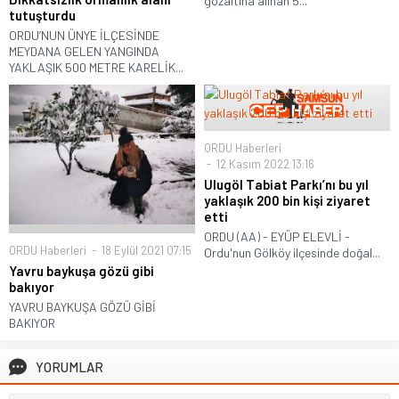
gözaltına alınan 5...
tutuşturdu
ORDU’NUN ÜNYE İLÇESİNDE
MEYDANA GELEN YANGINDA
YAKLAŞIK 500 METRE KARELİK...
ORDU Haberleri
12 Kasım 2022 13:16
Ulugöl Tabiat Parkı’nı bu yıl
yaklaşık 200 bin kişi ziyaret
etti
ORDU (AA) - EYÜP ELEVLİ -
ORDU Haberleri
18 Eylül 2021 07:15
Ordu'nun Gölköy ilçesinde doğal...
Yavru baykuşa gözü gibi
bakıyor
YAVRU BAYKUŞA GÖZÜ GİBİ
BAKIYOR
YORUMLAR