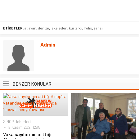
ETİKETLER:
atlayan
,
denize
,
İskeleden
,
kurtardı
,
Polis
,
şahsı
Admin
BENZER KONULAR
SİNOP Haberleri
17 Kasım 2021 12:15
Vaka sayılarının arttığı