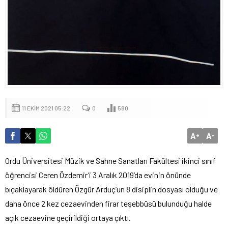
11 EKIM 2021 05:22
0
580
A
A
+
-
Ordu Üniversitesi Müzik ve Sahne Sanatları Fakültesi ikinci sınıf
öğrencisi Ceren Özdemir’i 3 Aralık 2019’da evinin önünde
bıçaklayarak öldüren Özgür Arduç’un 8 disiplin dosyası olduğu ve
daha önce 2 kez cezaevinden firar teşebbüsü bulunduğu halde
açık cezaevine geçirildiği ortaya çıktı.