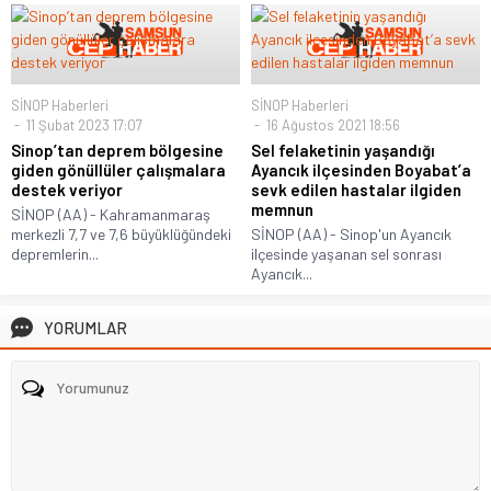
SİNOP Haberleri
SİNOP Haberleri
11 Şubat 2023 17:07
16 Ağustos 2021 18:56
Sinop’tan deprem bölgesine
Sel felaketinin yaşandığı
giden gönüllüler çalışmalara
Ayancık ilçesinden Boyabat’a
destek veriyor
sevk edilen hastalar ilgiden
memnun
SİNOP (AA) - Kahramanmaraş
merkezli 7,7 ve 7,6 büyüklüğündeki
SİNOP (AA) - Sinop'un Ayancık
depremlerin...
ilçesinde yaşanan sel sonrası
Ayancık...
YORUMLAR