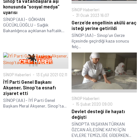
Sinop’ta vatandaşlara aşı
konusunda “sosyal medya”
SİNOP Haberleri
uyarısı
31 Ocak 2023 16:07
SİNOP (AA) - GÖKHAN
Gerze’de engellinin akülü araç
GÜCÜKLÜOĞLU - Sağlık
isteği yerine getirildi
Bakanlığınca açıklanan haftalık...
SİNOP (AA) - Sinop'un Gerze
ilçesinde geçirdiği kaza sonucu
felç...
SİNOP Haberleri
13 Eylül 2021 02:11
İYİ Parti Genel Başkanı
Akşener, Sinop’ta esnafı
ziyaret etti
SİNOP Haberleri
SİNOP (AA) - İYİ Parti Genel
15 Şubat 2020 09:00
Başkanı Meral Akşener, Sinop'ta...
Devlet desteği ile hayatı
değişti
SİNOP’TA YAŞAYAN TÜRKAN
ÖZCAN AİLESİNE KATKI İÇİN
EVLERE TEMİZLİĞE GİDERKEN...