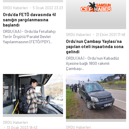
ORDU Haberleri
5 Ocak 2022 23:23
Ordu’da FETÖ davasında 41
sanığın yargılanmasına
başlandı
ORDU (AA) - Ordu'da Fetullahçı
ORDU Haberleri
21 Ekim 2021 17:48
Terör Örgütü/Paralel Devlet
Ordu’nun Çambaşı Yaylası’na
Yapılanmasının (FETÖ/PDY)...
yapılan oteli inşaatında sona
gelindi
ORDU (AA) - Ordu'nun Kabadüz
ilçesine bağlı 1800 rakımlı
Çambaşı...
ORDU Haberleri
ORDU Haberleri
13 Ocak 2023 18:43