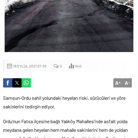
18 EYLÜL 2021 07:30
0
640
A
A
+
-
Samsun-Ordu sahil yolundaki heyelan riski, sürücüleri ve yöre
sakinlerini tedirgin ediyor.
Ordu’nun Fatsa ilçesine bağlı Yalıköy Mahallesi’nde asfalt yolda
meydana gelen heyelan hem mahalle sakinlerini hem de yoldan