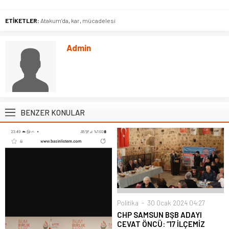
ETİKETLER:
Atakum’da
,
kar
,
mücadelesi
Admin
BENZER KONULAR
Politika
30 Ocak 2024 04:27
CHP SAMSUN BŞB ADAYI
CEVAT ÖNCÜ: “17 İLÇEMİZ