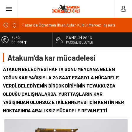
Pazar’da Öğretmen İlhan Aslan Kültür Merkezi inşaatı
başladı
AK Parti Adana İl Başkanı Özkan’dan 25. yıl vurgusu
SAMSUN
29°C
EURO
Yenice Barajı’nda doluluk yüzde 0, Karakuyu’da yüzde 99,8
55,1881
PARÇALI BULUTLU
9 Ağustos akaryakıt fiyatları: Benzine 1,56 TL artış
ALTIN
Atakum’da kar mücadelesi
6.660,55
2026
BİST
ATAKUM BELEDİYESİ HAFTA SONU MEYDANA GELEN
13.779,39
YOĞUN KAR YAĞIŞIYLA 24 SAAT ESASIYLA MÜCADELE
DOLAR
VERDİ. BELEDİYENİN BİRÇOK BİRİMİNİN TEYAKKUZDA
47,7111
OLDUĞU ÇALIŞMALARDA, YURTTAŞLARIN KAR
YAĞIŞINDAN OLUMSUZ ETKİLENMEMESİ İÇİN KENTİN HER
NOKTASINDA ARALIKSIZ MÜCADELE DEVAM ETTİ.