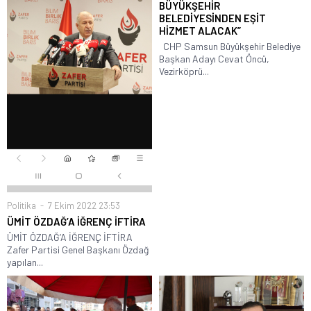
BÜYÜKŞEHİR
BELEDİYESİNDEN EŞİT
HİZMET ALACAK”
CHP Samsun Büyükşehir Belediye
Başkan Adayı Cevat Öncü,
Vezirköprü...
Politika
7 Ekim 2022 23:53
ÜMİT ÖZDAĞ’A İĞRENÇ İFTİRA
ÜMİT ÖZDAĞ’A İĞRENÇ İFTİRA
Zafer Partisi Genel Başkanı Özdağ
yapılan...