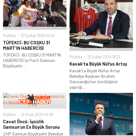
Politika
27 Şubat 2024 15:55
TÜFEKCİ: BU COŞKU 31
MART’IN HABERCİSİ
TÜFEKCİ: BU COŞKU 31 MART’IN
Politika
12 Şubat 2024 16:31
HABERCİSİ İyi Parti Samsun
Kavak’ta Büyük Nüfus Artışı
Büyükşehir...
Kavak’ta Büyük Nüfus Artışı
Belediye Başkanı İbrahim
Sarıcaoğlu’nun öncülüğünü
yaptığı...
Politika
12 Ocak 2024 14:46
Cevat Öncü: İşsizlik
Samsun’un En Büyük Sorunu
CHP Samsun Büyükşehir Belediye