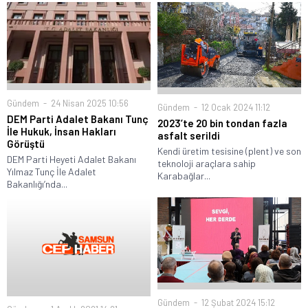
Gündem
24 Nisan 2025 10:56
Gündem
12 Ocak 2024 11:12
DEM Parti Adalet Bakanı Tunç
2023’te 20 bin tondan fazla
İle Hukuk, İnsan Hakları
asfalt serildi
Görüştü
Kendi üretim tesisine (plent) ve son
DEM Parti Heyeti Adalet Bakanı
teknoloji araçlara sahip
Yılmaz Tunç İle Adalet
Karabağlar...
Bakanlığı’nda...
Gündem
12 Şubat 2024 15:12