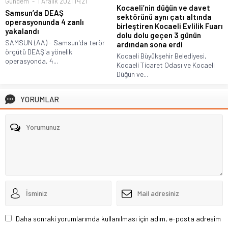
Gündem
1 Aralık 2021 14:21
Kocaeli’nin düğün ve davet
Samsun’da DEAŞ
sektörünü aynı çatı altında
operasyonunda 4 zanlı
birleştiren Kocaeli Evlilik Fuarı
yakalandı
dolu dolu geçen 3 günün
SAMSUN (AA) - Samsun'da terör
ardından sona erdi
örgütü DEAŞ'a yönelik
Kocaeli Büyükşehir Belediyesi,
operasyonda, 4...
Kocaeli Ticaret Odası ve Kocaeli
Düğün ve...
YORUMLAR
Daha sonraki yorumlarımda kullanılması için adım, e-posta adresim