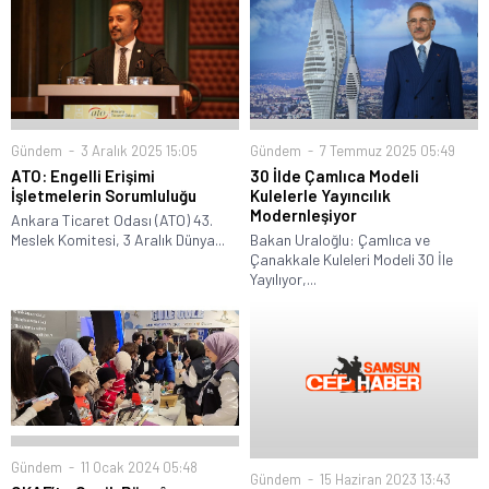
Gündem
3 Aralık 2025 15:05
Gündem
7 Temmuz 2025 05:49
ATO: Engelli Erişimi
30 İlde Çamlıca Modeli
İşletmelerin Sorumluluğu
Kulelerle Yayıncılık
Modernleşiyor
Ankara Ticaret Odası (ATO) 43.
Meslek Komitesi, 3 Aralık Dünya...
Bakan Uraloğlu: Çamlıca ve
Çanakkale Kuleleri Modeli 30 İle
Yayılıyor,...
Gündem
11 Ocak 2024 05:48
Gündem
15 Haziran 2023 13:43