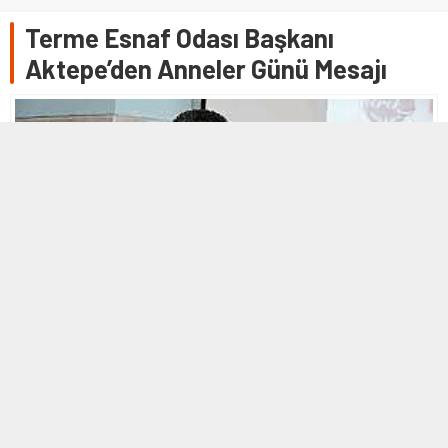
Terme Esnaf Odası Başkanı
Aktepe’den Anneler Günü Mesajı
7 MAYIS 2026 13:46
0
760
A
A
+
-