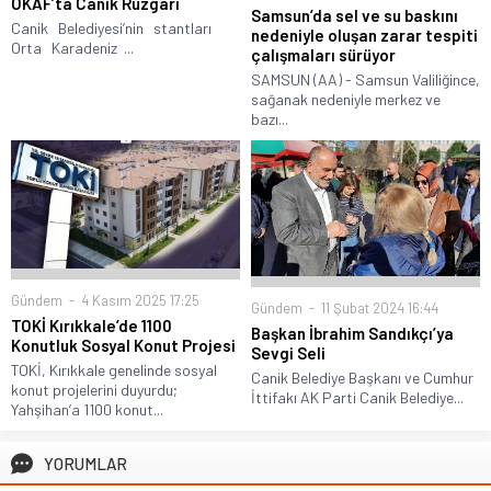
OKAF’ta Canik Rüzgârı
Samsun’da sel ve su baskını
Canik Belediyesi’nin stantları
nedeniyle oluşan zarar tespiti
Orta Karadeniz ...
çalışmaları sürüyor
SAMSUN (AA) - Samsun Valiliğince,
sağanak nedeniyle merkez ve
bazı...
Gündem
4 Kasım 2025 17:25
Gündem
11 Şubat 2024 16:44
TOKİ Kırıkkale’de 1100
Başkan İbrahim Sandıkçı’ya
Konutluk Sosyal Konut Projesi
Sevgi Seli
TOKİ, Kırıkkale genelinde sosyal
Canik Belediye Başkanı ve Cumhur
konut projelerini duyurdu;
İttifakı AK Parti Canik Belediye...
Yahşihan’a 1100 konut...
YORUMLAR