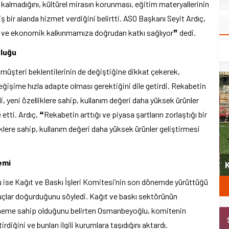
lı kalmadığını, kültürel mirasın korunması, eğitim materyallerinin
niş bir alanda hizmet verdiğini belirtti. ASO Başkanı Seyit Ardıç,
l ve ekonomik kalkınmamıza doğrudan katkı sağlıyor❞ dedi.
uluğu
te müşteri beklentilerinin de değiştiğine dikkat çekerek,
 değişime hızla adapte olması gerektiğini dile getirdi. Rekabetin
li, yeni özelliklere sahip, kullanım değeri daha yüksek ürünler
 etti. Ardıç, ❝Rekabetin arttığı ve piyasa şartların zorlaştığı bir
iklere sahip, kullanım değeri daha yüksek ürünler geliştirmesi
yeni
emi
Şubat’ta spor ve heyecan var
K
se Kağıt ve Baskı İşleri Komitesi’nin son dönemde yürüttüğü
nuçlar doğurduğunu söyledi. Kağıt ve baskı sektörünün
 öneme sahip olduğunu belirten Osmanbeyoğlu, komitenin
diğini ve bunları ilgili kurumlara taşıdığını aktardı.