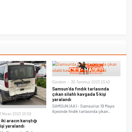
Gündem
30 Temmuz 2023 23:43
Samsun’da fındık tarlasında
çıkan silahlı kavgada 5 kişi
yaralandı
SAMSUN (AA) - Samsun’un 19 Mayıs
ilçesinde fındık tarlasında çıkan...
 Nisan 2023 20:59
ki aracın karıştığı
işi yaralandı