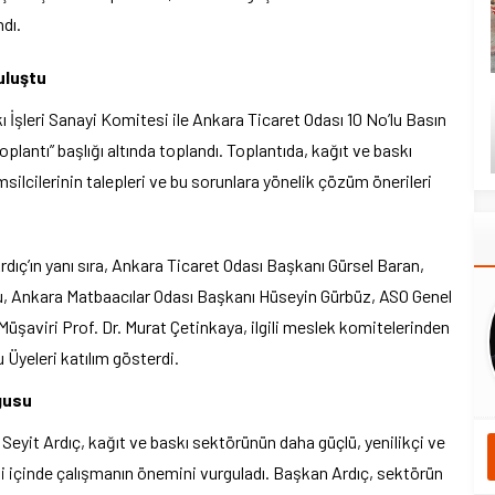
ndı.
uluştu
ı İşleri Sanayi Komitesi ile Ankara Ticaret Odası 10 No’lu Basın
lantı” başlığı altında toplandı. Toplantıda, kağıt ve baskı
silcilerinin talepleri ve bu sorunlara yönelik çözüm önerileri
dıç’ın yanı sıra, Ankara Ticaret Odası Başkanı Gürsel Baran,
Ankara Matbaacılar Odası Başkanı Hüseyin Gürbüz, ASO Genel
şaviri Prof. Dr. Murat Çetinkaya, ilgili meslek komitelerinden
Üyeleri katılım gösterdi.
rgusu
eyit Ardıç, kağıt ve baskı sektörünün daha güçlü, yenilikçi ve
ği içinde çalışmanın önemini vurguladı. Başkan Ardıç, sektörün