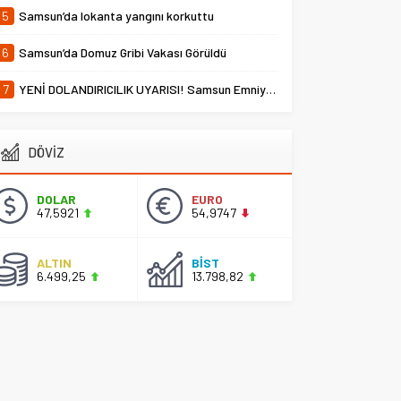
5
Samsun’da lokanta yangını korkuttu
6
Samsun’da Domuz Gribi Vakası Görüldü
7
YENİ DOLANDIRICILIK UYARISI! Samsun Emniyet Müdürlüğü Uyardı
DÖVİZ
DOLAR
EURO
47,5921
54,9747
ALTIN
BİST
6.499,25
13.798,82