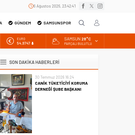
6 Ağustos 2026, 23:42:42
A
GÜNDEM
SAMSUNSPOR
SAMSUN
28°C
EURO
54,9747
PARÇALI BULUTLU
ALTIN
6.499,25
SON DAKİKA HABERLERİ
BİST
13.798,82
30 Temmuz 2026 16:24
CANİK TÜKETİCİYİ KORUMA
DOLAR
47,5921
DERNEĞİ ŞUBE BAŞKANI
İBRAHİM ÖRS ÜN. AÇIKLAMASI
MİLYONLARCA İNTERNET
KULLANICISINI İLGİLENDİREN
KARAR VERİLDİ
CANİK TÜKETİCİYİ KORUMA
DERNEĞİ ŞUBE BAŞKANI
İBRAHİM ÖRS ÜN. AÇIKLAMASI