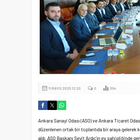
11 MAYIS 2025 12:20
0
304
Ankara Sanayi Odası (ASO) ve Ankara Ticaret Odası
düzenlenen ortak bir toplantıda bir araya gelerek
aldı. ASO Başkanı Seyit Ardıç’ın ev sahipliğinde ge