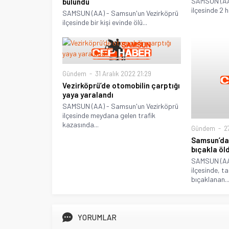
SAMSUN (AA
bulundu
ilçesinde 2 ha
SAMSUN (AA) - Samsun'un Vezirköprü
ilçesinde bir kişi evinde ölü...
Gündem
31 Aralık 2022 21:29
Vezirköprü’de otomobilin çarptığı
yaya yaralandı
SAMSUN (AA) - Samsun'un Vezirköprü
ilçesinde meydana gelen trafik
kazasında...
Gündem
27
Samsun’da 
bıçakla öl
SAMSUN (AA
ilçesinde, ta
bıçaklanan..
YORUMLAR