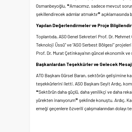
Osmanbeyoğlu, ❝Amacımız, sadece mevcut sorunl
şekillendirecek adımlar atmaktır❞ açıklamasında 
Yapılan Değerlendirmeler ve Proje Bilgilendi
Toplantıda, ASO Genel Sekreteri Prof. Dr. Mehmet 
Teknoloji Üssü” ve “ASO Serbest Bölgesi” projeler
Prof. Dr. Murat Çetinkaya’nın güncel ekonomik ve s
Başkanlardan Teşekkürler ve Gelecek Mesajl
ATO Başkanı Gürsel Baran, sektörün gelişimine kat
teşekkürlerini iletti. ASO Başkanı Seyit Ardıç, komi
❝Sektörün daha güçlü, daha yenilikçi ve daha rekab
yürekten inanıyorum❞ şeklinde konuştu. Ardıç, Kağ
emeği geçenlere özverili çalışmalarından dolayı te