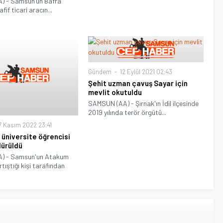
) - Samsun’un Bafra
fif ticari aracın...
Gündem
12 Eylül 2021 02:43
Şehit uzman çavuş Sayar için
mevlit okutuldu
SAMSUN (AA) - Şırnak'ın İdil ilçesinde
2019 yılında terör örgütü...
 Kasım 2022 23:41
üniversite öğrencisi
dürüldü
) - Samsun'un Atakum
rtıştığı kişi tarafından
.