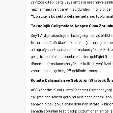
yalnızca kitap, dergi veya ambalaj üretimiyle sınır
hazırlanması ve ticaretin sürdürülebilirliği gibi ge
❝Dolayısıyla bu sektördeki her gelişme, toplumsa
Teknolojik Gelişmelere Adapte Olma Zorunl
Seyit Ardıç, teknolojinin hızla gelişmesiyle birlik
firmaların sürdürülebilirliklerini sağlamak için bu
arttığı piyasa koşullarında firmaların yüksek kalite
geliştirmesinin bir zorunluluk haline geldiğini ifade
dönemde firmalarımızın yüksek kaliteli, yeni özell
zaruret haline gelmiştir❞ şeklinde konuştu.
Ege Üniversitesi Spor Kulübüne 
Komite Çalışmaları ve Sektörün Stratejik Ön
merkez tahsis edildi
ASO Yönetim Kurulu Üyesi Mehmet Osmanbeyoğlu i
çalışmaların sektör gelişimi açısından önemli so
sanayinin pek çok alanına dokunan stratejik bir
sahada sorunları tespit edip çözüm önerileri geliştir