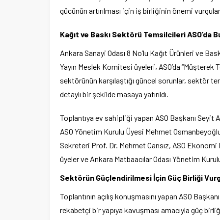
gücünün artırılması için iş birliğinin önemi vurgula
Kağıt ve Baskı Sektörü Temsilcileri ASO’da B
Ankara Sanayi Odası 8 No’lu Kağıt Ürünleri ve Bask
Yayın Meslek Komitesi üyeleri, ASO’da “Müşterek Top
sektörünün karşılaştığı güncel sorunlar, sektör tem
detaylı bir şekilde masaya yatırıldı.
Toplantıya ev sahipliği yapan ASO Başkanı Seyit Ar
ASO Yönetim Kurulu Üyesi Mehmet Osmanbeyoğlu, 
Sekreteri Prof. Dr. Mehmet Cansız, ASO Ekonomi Mü
üyeler ve Ankara Matbaacılar Odası Yönetim Kurulu 
Sektörün Güçlendirilmesi İçin Güç Birliği Vu
Toplantının açılış konuşmasını yapan ASO Başkanı S
rekabetçi bir yapıya kavuşması amacıyla güç birli