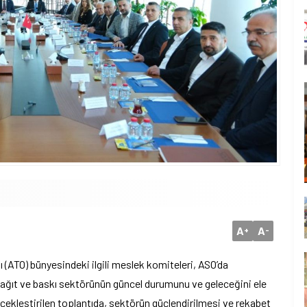
A
A
+
-
 (ATO) bünyesindeki ilgili meslek komiteleri, ASO’da
 kağıt ve baskı sektörünün güncel durumunu ve geleceğini ele
rçekleştirilen toplantıda, sektörün güçlendirilmesi ve rekabet