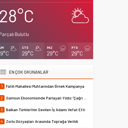
28°C
Parçalı Bulutlu
UM
CTS
PAZ
PTS
29°C
29°C
29°C
29°C
EN ÇOK OKUNANLAR
1
Fatih Mahallesi Muhtarından Örnek Kampanya
2
Samsun Ekonomisinde Parlayan Yıldız “Çağrı Temper”
3
Balkan Türkleri’nin Sevilen İş Adamı Vefat Etti
4
Zorlu Gözyaşları Arasında Toprağa Verildi