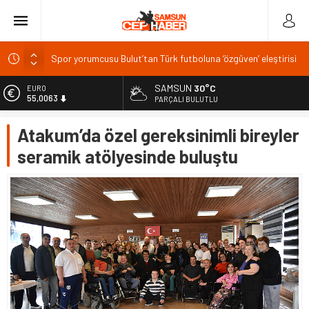
Spor yorumcusu Bulut’tan Türk futboluna ‘özgüven’ eleştirisi
Elazığ’da su ürünleri zirvesi: 19 ülkeden katılım bekleniyor
TÜRKAV Elazığ Şubesi yeni yönetimi hedeflerini açıkladı
SAMSUN
30°C
EURO
55,0063
PARÇALI BULUTLU
YÖKDİL/2 sınavı 87 merkezde, 4 bin 165 salonda yapılacak
TDGF Genel Başkanı Menderes Demir'den Osmaniye
ALTIN
Atakum’da özel gereksinimli bireyler
6.543,59
Milletvekili Seydi Gülsoy'a ziyaret
seramik atölyesinde buluştu
BİST
13.798,82
DOLAR
47,7010