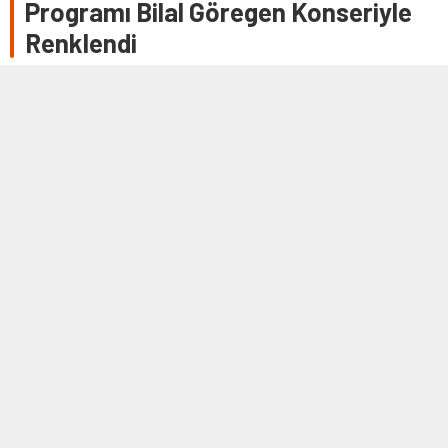
Programı Bilal Göregen Konseriyle
Renklendi
14 MAYIS 2026 16:44
0
964
A
A
+
-