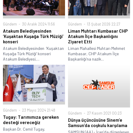
Gündem
30 Aralık 2024 11:56
Gündem
13 Şubat 2026 22:27
Atakum Belediyesinden
Liman Muhtarı Kumbasar CHP
‘Kuşaktan Kuşağa Türk Müziği’
Atakum İlçe Başkanlığını
konseri
Ziyaret Etti
Atakum Belediyesinden ‘Kuşaktan
Liman Mahallesi Muhtarı Mehmet
Kuşağa Türk Müziği’ konseri
Kumbasar, CHP Atakum İlçe
Atakum Belediyesi,...
Başkanlığı’na nazik...
Gündem
23 Mayıs 2024 21:48
Gündem
27 Kasım 2021 00:23
Tugay: Tarımımıza gereken
Dünya üçüncüsüne Sinem’e
desteği vereceğiz
Samsun’da coşkulu karşılama
Başkan Dr. Cemil Tugay,
SAMSUN (AA) - İran'da düzenlenen