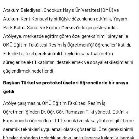
Atakum Belediyesi, Ondokuz Mayıs Üniversitesi (OMÜ) ve
Atakum Kent Konseyi iş birliğiyle düzenlenen etkinlik, Yaşam
Park Kültür Sanat ve Eğitim Merkezi’nde gerçekleştirildi.
Atölyeye, merkezde eğitim gören özel gereksinimli bireyler ile
OMÜ Eğitim Fakültesi Resim İş Öğretmenliği öğrencileri katıldı.
Etkinlikte, özel gereksinimli bireylerin sanatsal üretim
süreçlerine aktif katılımını desteklemek ve sosyal etkileşimlerini
güçlendirmek hedeflendi.
Başkan Türkel ve protokol üyeleri öğrencilerle bir araya
geldi
Atölye çalışmasını, OMÜ Eğitim Fakültesi Resim İş
Öğretmenliğinden Dr. Öğr. Gör. Ramazan Tilki yönetti. Etkinlik
kapsamında öğrencilere, fitil (sucuk) ve plaka yöntemi gibi temel
seramik teknikleri uygulamalı olarak gösterildi. Özel gereksinimli
bireyler, doğadan topladıkları dokuları kullanarak kalemlik, bardak