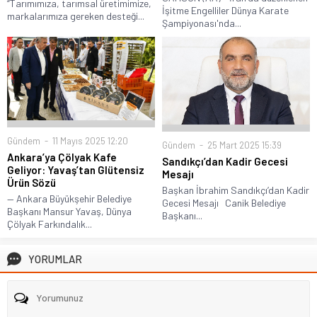
“Tarımımıza, tarımsal üretimimize,
İşitme Engelliler Dünya Karate
markalarımıza gereken desteği...
Şampiyonası'nda...
Gündem
11 Mayıs 2025 12:20
Gündem
25 Mart 2025 15:39
Ankara’ya Çölyak Kafe
Sandıkçı’dan Kadir Gecesi
Geliyor: Yavaş’tan Glütensiz
Mesajı
Ürün Sözü
Başkan İbrahim Sandıkçı’dan Kadir
— Ankara Büyükşehir Belediye
Gecesi Mesajı Canik Belediye
Başkanı Mansur Yavaş, Dünya
Başkanı...
Çölyak Farkındalık...
YORUMLAR