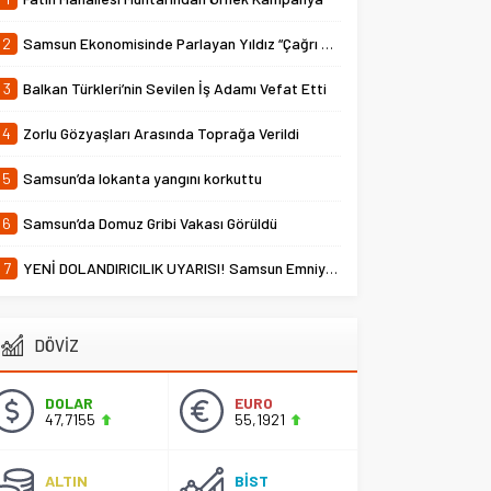
2
Samsun Ekonomisinde Parlayan Yıldız “Çağrı Temper”
3
Balkan Türkleri’nin Sevilen İş Adamı Vefat Etti
4
Zorlu Gözyaşları Arasında Toprağa Verildi
5
Samsun’da lokanta yangını korkuttu
6
Samsun’da Domuz Gribi Vakası Görüldü
7
YENİ DOLANDIRICILIK UYARISI! Samsun Emniyet Müdürlüğü Uyardı
DÖVİZ
DOLAR
EURO
47,7155
55,1921
ALTIN
BİST