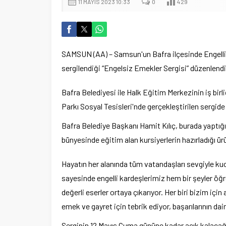
11 MAYIS 2023 10:33
0
429
SAMSUN (AA) – Samsun'un Bafra ilçesinde Engellile
sergilendiği “Engelsiz Emekler Sergisi” düzenlendi
Bafra Belediyesi ile Halk Eğitim Merkezinin iş bir
Parkı Sosyal Tesisleri'nde gerçekleştirilen sergide k
Bafra Belediye Başkanı Hamit Kılıç, burada yaptığ
bünyesinde eğitim alan kursiyerlerin hazırladığı ürün
Hayatın her alanında tüm vatandaşları sevgiyle kuc
sayesinde engelli kardeşlerimiz hem bir şeyler öğr
değerli eserler ortaya çıkarıyor. Her biri bizim içi
emek ve gayret için tebrik ediyor, başarılarının dai
por Kulübüne yeni
Serginin 12 Mayıs Cuma gününe kadar açık kalacağı 