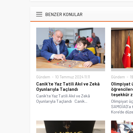
BENZER KONULAR
Gündem
10 Temmuz 2024 11:11
Gündem
19
Canik’te Yaz Tatili Akıl ve Zekâ
Olimpiyat
Oyunlarıyla Taçlandı
öğrencile
teşekkür z
Canik’te Yaz Tatili Akıl ve Zekâ
Oyunlarıyla Taçlandı Canik...
Olimpiyat ü
SAMGİAD’a t
Kore’de düze