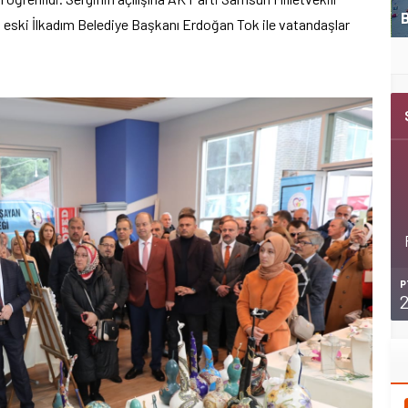
Kemer Belediyespor U11 ilk maçını kazandı
B
ski İlkadım Belediye Başkanı Erdoğan Tok ile vatandaşlar
P