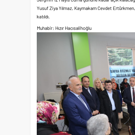
i
Şubat’ta spor ve heyecan var
Yusuf Ziya Yılmaz, Kaymakam Cevdet Ertürkmen, e
katıldı.
Muhabir: Hızır Hacısalihoğlu