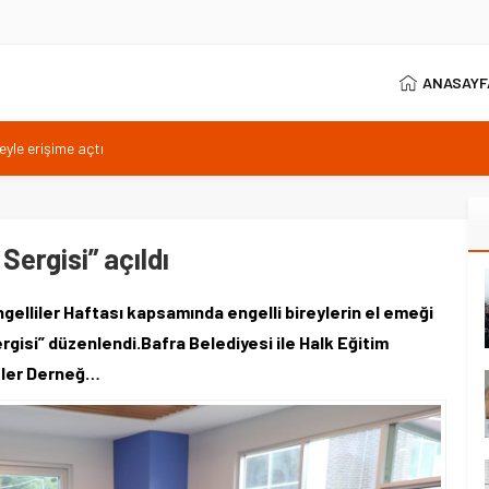
ANASAYF
eyle erişime açtı
en öğrenim hakkı
TL: TFF’ye çağrı
Sergisi” açıldı
amıyla sona erdi
elliler Haftası kapsamında engelli bireylerin el emeği
rgisi” düzenlendi.Bafra Belediyesi ile Halk Eğitim
leler Derneğ…