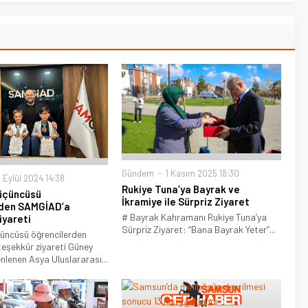
Gündem
1 Kasım 2025 18:30
 Eylül 2024 14:38
Rukiye Tuna’ya Bayrak ve
 üçüncüsü
İkramiye ile Sürpriz Ziyaret
rden SAMGİAD’a
# Bayrak Kahramanı Rukiye Tuna’ya
iyareti
Sürpriz Ziyaret: “Bana Bayrak Yeter”...
çüncüsü öğrencilerden
eşekkür ziyareti Güney
nlenen Asya Uluslararası...