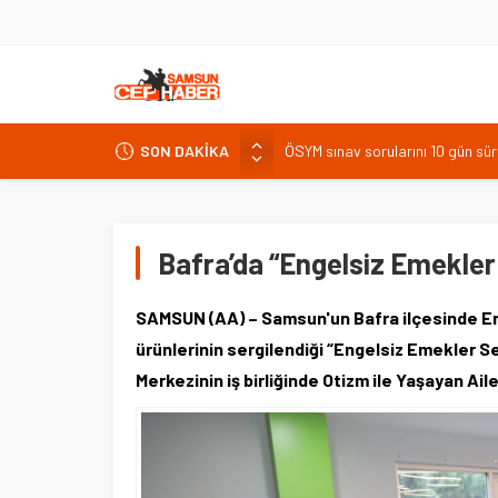
SON DAKİKA
ÖSYM sınav sorularını 10 gün sür
Üniversiteden ayrılanlara yenid
BAL Ligi katılım ücreti 1 milyon 
TFF 2026
Bafra’da “Engelsiz Emekler 
Ovit Yayla Şenlikleri final progr
SAMSUN (AA) – Samsun'un Bafra ilçesinde Eng
ürünlerinin sergilendiği “Engelsiz Emekler Se
Merkezinin iş birliğinde Otizm ile Yaşayan Ai