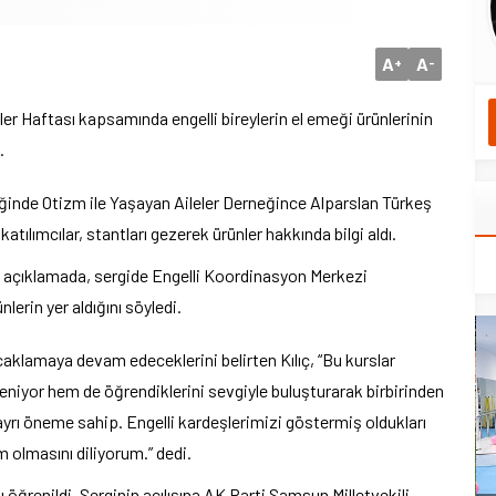
A
A
+
-
r Haftası kapsamında engelli bireylerin el emeği ürünlerinin
.
liğinde Otizm ile Yaşayan Aileler Derneğince Alparslan Türkeş
atılımcılar, stantları gezerek ürünler hakkında bilgi aldı.
ı açıklamada, sergide Engelli Koordinasyon Merkezi
lerin yer aldığını söyledi.
aklamaya devam edeceklerini belirten Kılıç, “Bu kurslar
eniyor hem de öğrendiklerini sevgiyle buluşturarak birbirinden
n ayrı öneme sahip. Engelli kardeşlerimizi göstermiş oldukları
m olmasını diliyorum.” dedi.
öğrenildi. Serginin açılışına AK Parti Samsun Milletvekili