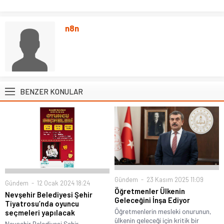
n8n
BENZER KONULAR
Gündem
23 Kasım 2025 11:09
Gündem
12 Ocak 2024 18:24
Öğretmenler Ülkenin
Nevşehir Belediyesi Şehir
Geleceğini İnşa Ediyor
Tiyatrosu’nda oyuncu
Öğretmenlerin mesleki onurunun,
seçmeleri yapılacak
ülkenin geleceği için kritik bir
Nevşehir Belediyesi Şehir