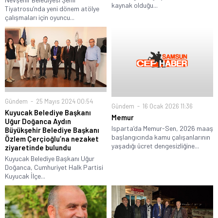
kaynak olduğu...
Tiyatrosu’nda yeni dönem atölye
çalışmaları için oyuncu...
Gündem
25 Mayıs 2024 00:54
Gündem
16 Ocak 2026 11:36
Kuyucak Belediye Başkanı
Memur
Uğur Doğanca Aydın
Isparta’da Memur-Sen, 2026 maaş
Büyükşehir Belediye Başkanı
başlangıcında kamu çalışanlarının
Özlem Çerçioğlu’na nezaket
yaşadığı ücret dengesizliğine...
ziyaretinde bulundu
Kuyucak Belediye Başkanı Uğur
Doğanca, Cumhuriyet Halk Partisi
Kuyucak İlçe...