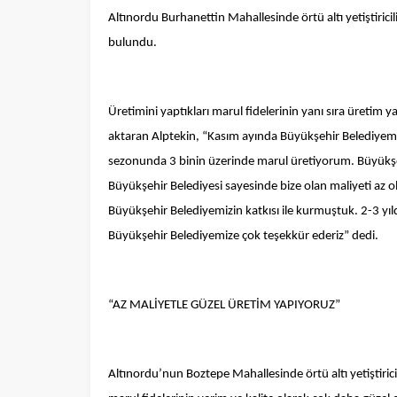
Altınordu Burhanettin Mahallesinde örtü altı yetiştiric
bulundu.
Üretimini yaptıkları marul fidelerinin yanı sıra üretim y
aktaran Alptekin, “Kasım ayında Büyükşehir Belediyemizin
sezonunda 3 binin üzerinde marul üretiyorum. Büyükşehi
Büyükşehir Belediyesi sayesinde bize olan maliyeti az olu
Büyükşehir Belediyemizin katkısı ile kurmuştuk. 2-3 yıl
Büyükşehir Belediyemize çok teşekkür ederiz” dedi.
“AZ MALİYETLE GÜZEL ÜRETİM YAPIYORUZ”
Altınordu’nun Boztepe Mahallesinde örtü altı yetiştiri