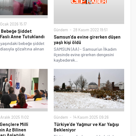
Ocak 2026 15:17
Gündem
28 Kasım 2022 19:51
a Bebeğe Şiddet
Faslı Anne Tutuklandı
Samsun’da evine girerken düşen
yaşlı kişi öldü
 yaşındaki bebeğe şiddet
ddiasıyla gözaltına alınan
SAMSUN (AA) - Samsun’un İlkadım
ilçesinde evine girerken dengesini
kaybederek...
 Aralık 2025 11:02
Gündem
14 Kasım 2025 09:26
Gençlere Millî
Türkiye’de Yağmur ve Kar Yağışı
in Az Bilinen
Bekleniyor
rı Anlatıldı