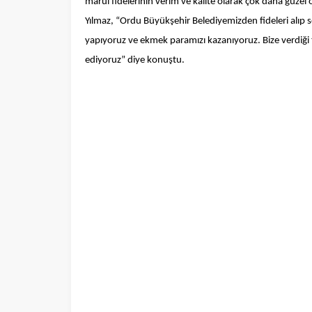
marul fidelerinin verim ve kalite olarak çok daha güzel 
Yılmaz, “Ordu Büyükşehir Belediyemizden fideleri alıp se
yapıyoruz ve ekmek paramızı kazanıyoruz. Bize verdiği
ediyoruz” diye konuştu.