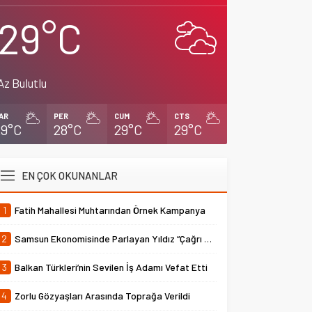
29°C
Az Bulutlu
AR
PER
CUM
CTS
29°C
28°C
29°C
29°C
EN ÇOK OKUNANLAR
1
Fatih Mahallesi Muhtarından Örnek Kampanya
2
Samsun Ekonomisinde Parlayan Yıldız “Çağrı Temper”
3
Balkan Türkleri’nin Sevilen İş Adamı Vefat Etti
4
Zorlu Gözyaşları Arasında Toprağa Verildi