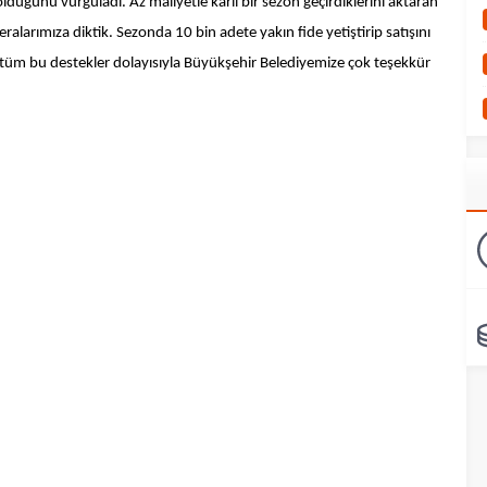
olduğunu vurguladı. Az maliyetle karlı bir sezon geçirdiklerini aktaran
ralarımıza diktik. Sezonda 10 bin adete yakın fide yetiştirip satışını
 tüm bu destekler dolayısıyla Büyükşehir Belediyemize çok teşekkür