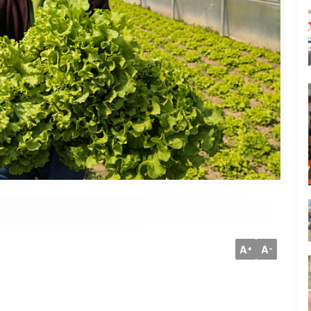
A
A
+
-