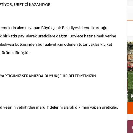
TİYOR, ÜRETİCİ KAZANIYOR
malzemelerin alımını yapan Büyükşehir Belediyesi, kendi kurduğu
k bir katkı payı alarak üreticilere dağıttı. Böylece hazır almak yerine
diyesi bütçesinden bu faaliyet için ödenen tutar yaklaşık 5 kat
bir ürüne dönüştü.
 YAPTIĞIMIZ SERAMIZDA BÜYÜKŞEHİR BELEDİYEMİZİN
yeni
Şubat’ta spor ve heyecan var
K
diyesinin yetiştirdiği marul fidelerini alarak dikimini yapan üreticiler,