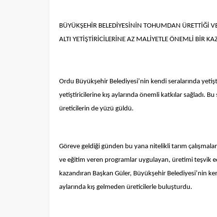
BÜYÜKŞEHİR BELEDİYESİNİN TOHUMDAN ÜRETTİĞİ V
ALTI YETİŞTİRİCİLERİNE AZ MALİYETLE ÖNEMLİ BİR K
Ordu Büyükşehir Belediyesi’nin kendi seralarında yetişti
yetiştiricilerine kış aylarında önemli katkılar sağladı.
üreticilerin de yüzü güldü.
Göreve geldiği günden bu yana nitelikli tarım çalışma
ve eğitim veren programlar uygulayan, üretimi teşvik e
kazandıran Başkan Güler, Büyükşehir Belediyesi’nin kend
aylarında kış gelmeden üreticilerle buluşturdu.