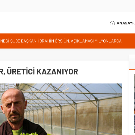
ANASAYF
istan bu kararını gözden geçirmelidir diyerek tepkilerini gösterdi
 özgürlüğünün günüdür
İhanet Olmaz
ım Belediye Başkanı İhsan KURNAZ ve Muhtarları Seda KEKLİK ‘teşekķür
R, ÜRETİCİ KAZANIYOR
RNEĞİ ŞUBE BAŞKANI İBRAHİM ÖRS ÜN. AÇIKLAMASI MİLYONLARCA
LENDİREN KARAR VERİLDİ