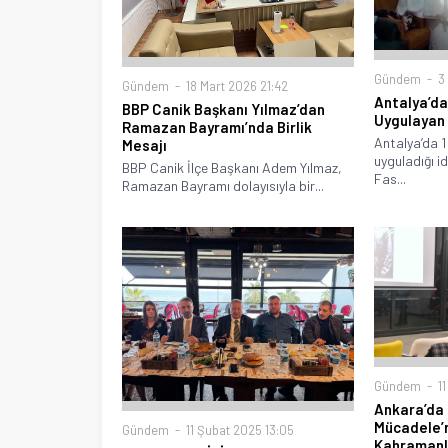
Gündem
3 
Gündem
18 Mart 2026 21:42
Antalya’d
BBP Canik Başkanı Yılmaz’dan
Uygulayan 
Ramazan Bayramı’nda Birlik
Antalya’da 1
Mesajı
uyguladığı i
BBP Canik İlçe Başkanı Adem Yılmaz,
Fas...
Ramazan Bayramı dolayısıyla bir...
Gündem
11
Ankara’da 
Mücadele’n
Gündem
11 Şubat 2025 13:05
Kahramanla