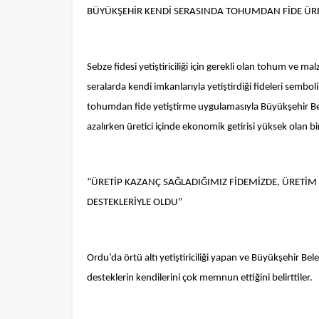
BÜYÜKŞEHİR KENDİ SERASINDA TOHUMDAN FİDE ÜRE
Sebze fidesi yetiştiriciliği için gerekli olan tohum ve 
seralarda kendi imkanlarıyla yetiştirdiği fideleri semboli
tohumdan fide yetiştirme uygulamasıyla Büyükşehir Bele
azalırken üretici içinde ekonomik getirisi yüksek olan 
“ÜRETİP KAZANÇ SAĞLADIĞIMIZ FİDEMİZDE, ÜRETİM
DESTEKLERİYLE OLDU”
Ege Üniversitesi Spor Kulübüne 
merkez tahsis edildi
Ordu’da örtü altı yetiştiriciliği yapan ve Büyükşehir Bele
desteklerin kendilerini çok memnun ettiğini belirttiler.