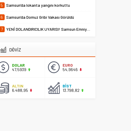
5
Samsun’da lokanta yangını korkuttu
6
Samsun’da Domuz Gribi Vakası Görüldü
7
YENİ DOLANDIRICILIK UYARISI! Samsun Emniyet Müdürlüğü Uyardı
DÖVİZ
DOLAR
EURO
47,5939
54,9646
ALTIN
BİST
6.488,95
13.798,82