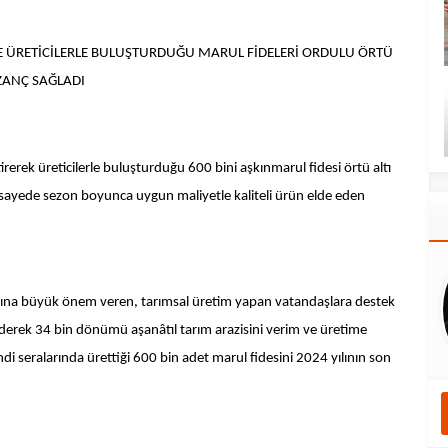
E ÜRETİCİLERLE BULUŞTURDUĞU MARUL FİDELERİ ORDULU ÖRTÜ
AZANÇ SAĞLADI
rerek üreticilerle buluşturduğu 600 bini aşkınmarul fidesi örtü altı
 Bu sayede sezon boyunca uygun maliyetle kaliteli ürün elde eden
larına büyük önem veren, tarımsal üretim yapan vatandaşlara destek
derek 34 bin dönümü aşanâtıl tarım arazisini verim ve üretime
i seralarında ürettiği 600 bin adet marul fidesini 2024 yılının son