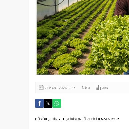
25 MART 2025 12:23
0
384
BÜYÜKŞEHİR YETİŞTİRİYOR, ÜRETİCİ KAZANIYOR