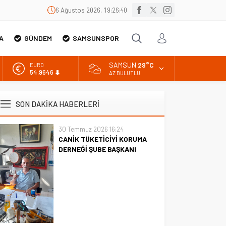
6 Ağustos 2026, 19:26:41
A
GÜNDEM
SAMSUNSPOR
SAMSUN
29°C
EURO
54,9646
AZ BULUTLU
ALTIN
6.488,95
SON DAKİKA HABERLERİ
BİST
13.798,82
30 Temmuz 2026 16:24
CANİK TÜKETİCİYİ KORUMA
DOLAR
47,5939
DERNEĞİ ŞUBE BAŞKANI
İBRAHİM ÖRS ÜN. AÇIKLAMASI
MİLYONLARCA İNTERNET
KULLANICISINI İLGİLENDİREN
KARAR VERİLDİ
CANİK TÜKETİCİYİ KORUMA
DERNEĞİ ŞUBE BAŞKANI
İBRAHİM ÖRS ÜN. AÇIKLAMASI