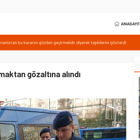
ANASAYF
istan bu kararını gözden geçirmelidir diyerek tepkilerini gösterdi
 özgürlüğünün günüdür
İhanet Olmaz
ım Belediye Başkanı İhsan KURNAZ ve Muhtarları Seda KEKLİK ‘teşekķür
aktan gözaltına alındı
RNEĞİ ŞUBE BAŞKANI İBRAHİM ÖRS ÜN. AÇIKLAMASI MİLYONLARCA
LENDİREN KARAR VERİLDİ