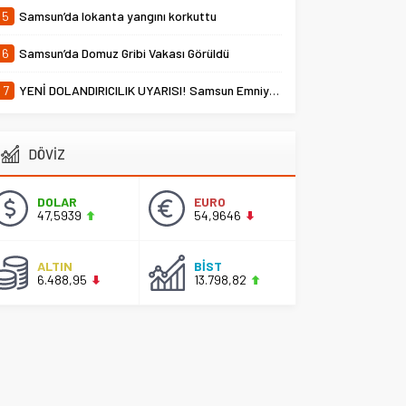
5
Samsun’da lokanta yangını korkuttu
6
Samsun’da Domuz Gribi Vakası Görüldü
7
YENİ DOLANDIRICILIK UYARISI! Samsun Emniyet Müdürlüğü Uyardı
DÖVİZ
DOLAR
EURO
47,5939
54,9646
ALTIN
BİST
6.488,95
13.798,82