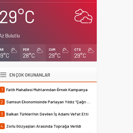
29°C
Az Bulutlu
AR
PER
CUM
CTS
29°C
28°C
29°C
29°C
EN ÇOK OKUNANLAR
1
Fatih Mahallesi Muhtarından Örnek Kampanya
2
Samsun Ekonomisinde Parlayan Yıldız “Çağrı Temper”
3
Balkan Türkleri’nin Sevilen İş Adamı Vefat Etti
4
Zorlu Gözyaşları Arasında Toprağa Verildi