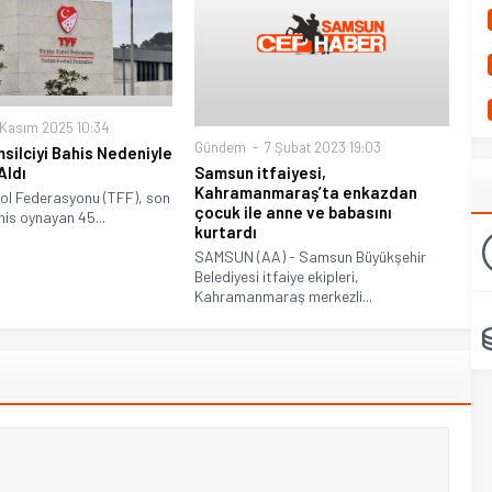
Kasım 2025 10:34
Gündem
7 Şubat 2023 19:03
silciyi Bahis Nedeniyle
Aldı
Samsun itfaiyesi,
Kahramanmaraş’ta enkazdan
ol Federasyonu (TFF), son
çocuk ile anne ve babasını
his oynayan 45...
kurtardı
SAMSUN (AA) - Samsun Büyükşehir
Belediyesi itfaiye ekipleri,
Kahramanmaraş merkezli...