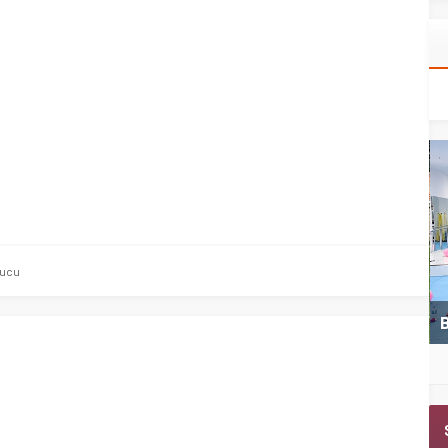
rucu
Kemer Belediyespor U11 ilk maçını kazandı
B