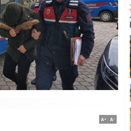
A
A
+
-