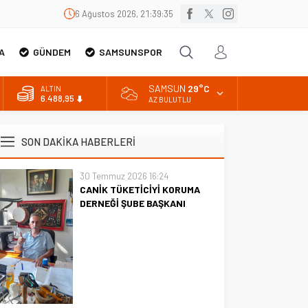
6 Ağustos 2026, 21:39:37
A
GÜNDEM
SAMSUNSPOR
SAMSUN
29°C
ALTIN
6.488,95
AZ BULUTLU
BİST
13.798,82
SON DAKİKA HABERLERİ
DOLAR
47,5939
30 Temmuz 2026 16:24
CANİK TÜKETİCİYİ KORUMA
EURO
54,9646
DERNEĞİ ŞUBE BAŞKANI
İBRAHİM ÖRS ÜN. AÇIKLAMASI
MİLYONLARCA İNTERNET
KULLANICISINI İLGİLENDİREN
KARAR VERİLDİ
CANİK TÜKETİCİYİ KORUMA
DERNEĞİ ŞUBE BAŞKANI
İBRAHİM ÖRS ÜN. AÇIKLAMASI