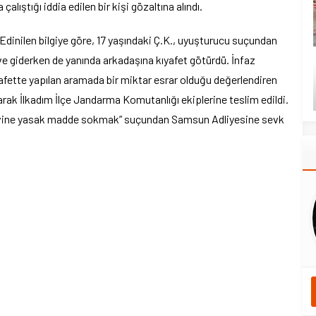
ştığı iddia edilen bir kişi gözaltına alındı.
dinilen bilgiye göre, 17 yaşındaki Ç.K., uyuşturucu suçundan
 ve giderken de yanında arkadaşına kıyafet götürdü. İnfaz
afette yapılan aramada bir miktar esrar olduğu değerlendiren
 alınarak İlkadım İlçe Jandarma Komutanlığı ekiplerine teslim edildi.
evine yasak madde sokmak” suçundan Samsun Adliyesine sevk