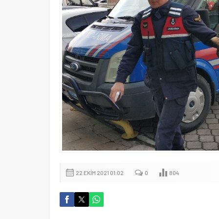
22 EKIM 2021 01:02
0
804