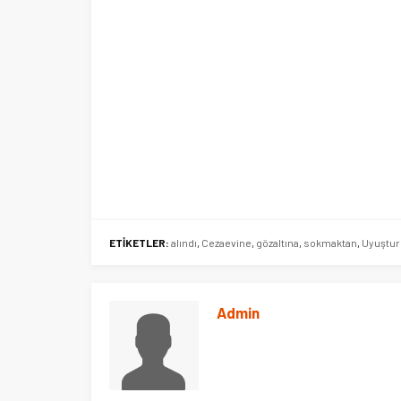
ETİKETLER:
alındı
,
Cezaevine
,
gözaltına
,
sokmaktan
,
Uyuştu
por Kulübüne yeni
i
Şubat’ta spor ve heyecan var
Admin