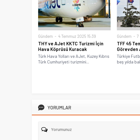
Gündem
4 Temmuz 2025 15:39
Gündem
7 
THY ve AJet KKTC Turizmi İçin
TFF 45 Tem
Hava Köprüsü Kuracak
Görevden 
Türk Hava Yolları ve AJet, Kuzey Kıbrıs
Türkiye Futb
Türk Cumhuriyeti turizmini...
beş yılda ba
YORUMLAR