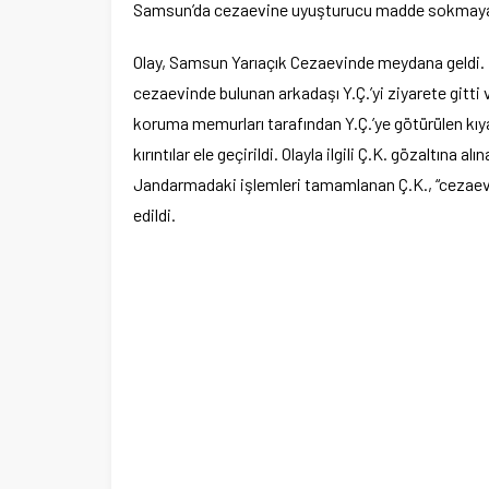
Samsun’da cezaevine uyuşturucu madde sokmaya çalı
Olay, Samsun Yarıaçık Cezaevinde meydana geldi. E
cezaevinde bulunan arkadaşı Y.Ç.’yi ziyarete gitti
koruma memurları tarafından Y.Ç.’ye götürülen kıy
kırıntılar ele geçirildi. Olayla ilgili Ç.K. gözaltına
Jandarmadaki işlemleri tamamlanan Ç.K., “ceza
edildi.