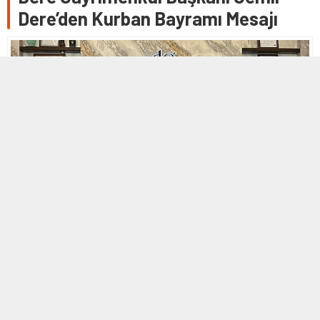
Dere’den Kurban Bayramı Mesajı
25 MAYIS 2026 13:21
0
1.539
A
A
+
-