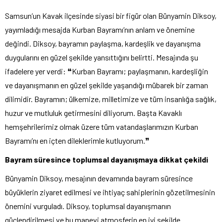
Samsun’un Kavak ilçesinde siyasi bir figür olan Bünyamin Diksoy,
yayımladığı mesajda Kurban Bayramı’nın anlam ve önemine
değindi. Diksoy, bayramın paylaşma, kardeşlik ve dayanışma
duygularını en güzel şekilde yansıttığını belirtti. Mesajında şu
ifadelere yer verdi: ❝Kurban Bayramı; paylaşmanın, kardeşliğin
ve dayanışmanın en güzel şekilde yaşandığı mübarek bir zaman
dilimidir. Bayramın; ülkemize, milletimize ve tüm insanlığa sağlık,
huzur ve mutluluk getirmesini diliyorum. Başta Kavaklı
hemşehrilerimiz olmak üzere tüm vatandaşlarımızın Kurban
Bayramı’nı en içten dileklerimle kutluyorum.❞
Bayram süresince toplumsal dayanışmaya dikkat çekildi
Bünyamin Diksoy, mesajının devamında bayram süresince
büyüklerin ziyaret edilmesi ve ihtiyaç sahiplerinin gözetilmesinin
önemini vurguladı. Diksoy, toplumsal dayanışmanın
güçlendirilmesi ve bu manevi atmosferin en iyi şekilde