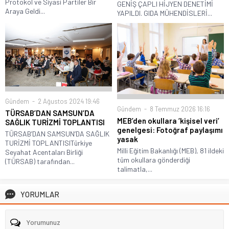
Protokol ve Siyasi Partiler Bir
GENİŞ ÇAPLI HİJYEN DENETİMİ
Araya Geldi...
YAPILDI. GIDA MÜHENDİSLERİ...
Gündem
2 Ağustos 2024 19:46
Gündem
8 Temmuz 2026 16:16
TÜRSAB’DAN SAMSUN’DA
MEB’den okullara ‘kişisel veri’
SAĞLIK TURİZMİ TOPLANTISI
genelgesi: Fotoğraf paylaşımı
TÜRSAB’DAN SAMSUN’DA SAĞLIK
yasak
TURİZMİ TOPLANTISITürkiye
Milli Eğitim Bakanlığı (MEB), 81 ildeki
Seyahat Acentaları Birliği
tüm okullara gönderdiği
(TÜRSAB) tarafından...
talimatla,...
YORUMLAR