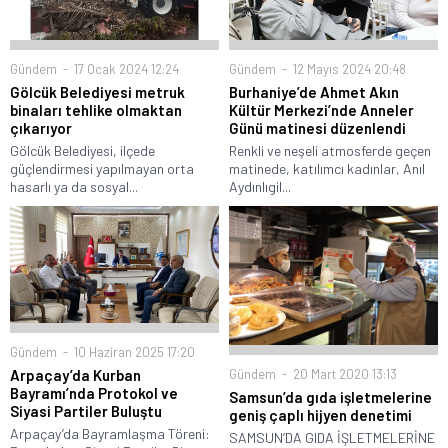
Gündem
17 Ocak 2024 12:24
Gündem
12 Mayıs 2024 20:48
Gölcük Belediyesi metruk
Burhaniye’de Ahmet Akın
binaları tehlike olmaktan
Kültür Merkezi’nde Anneler
çıkarıyor
Günü matinesi düzenlendi
Gölcük Belediyesi, ilçede
Renkli ve neşeli atmosferde geçen
güçlendirmesi yapılmayan orta
matinede, katılımcı kadınlar, Anıl
hasarlı ya da sosyal...
Aydınlıgil...
Gündem
10 Haziran 2025 17:20
Gündem
20 Mart 2020 13:13
Arpaçay’da Kurban
Bayramı’nda Protokol ve
Samsun’da gıda işletmelerine
Siyasi Partiler Buluştu
geniş çaplı hijyen denetimi
Arpaçay’da Bayramlaşma Töreni:
SAMSUN’DA GIDA İŞLETMELERİNE