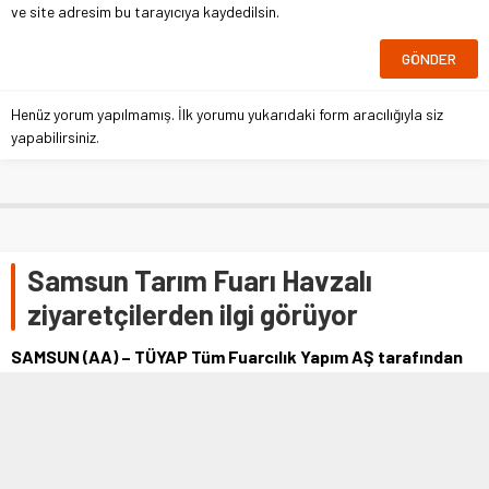
ve site adresim bu tarayıcıya kaydedilsin.
Henüz yorum yapılmamış. İlk yorumu yukarıdaki form aracılığıyla siz
yapabilirsiniz.
Samsun Tarım Fuarı Havzalı
ziyaretçilerden ilgi görüyor
SAMSUN (AA) – TÜYAP Tüm Fuarcılık Yapım AŞ tarafından
organize edilen, Havza'nın onur konuğu olduğu 6. Samsun
Tarım Fuarı'nı, Havza&#39 …