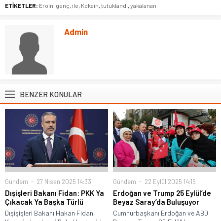
ETİKETLER:
Eroin
,
genç
,
ile
,
Kokain
,
tutuklandı
,
yakalanan
Admin
BENZER KONULAR
Gündem
27 Nisan 2025 14:33
Gündem
22 Eylül 2025 14:15
Dışişleri Bakanı Fidan: PKK Ya
Erdoğan ve Trump 25 Eylül’de
Çıkacak Ya Başka Türlü
Beyaz Saray’da Buluşuyor
Dışişişleri Bakanı Hakan Fidan,
Cumhurbaşkanı Erdoğan ve ABD