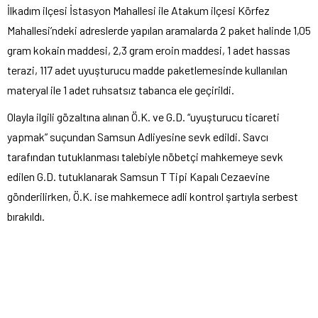
İlkadım ilçesi İstasyon Mahallesi ile Atakum ilçesi Körfez
Mahallesi’ndeki adreslerde yapılan aramalarda 2 paket halinde 1,05
gram kokain maddesi, 2,3 gram eroin maddesi, 1 adet hassas
terazi, 117 adet uyuşturucu madde paketlemesinde kullanılan
materyal ile 1 adet ruhsatsız tabanca ele geçirildi.
Olayla ilgili gözaltına alınan Ö.K. ve G.D. “uyuşturucu ticareti
yapmak” suçundan Samsun Adliyesine sevk edildi. Savcı
tarafından tutuklanması talebiyle nöbetçi mahkemeye sevk
edilen G.D. tutuklanarak Samsun T Tipi Kapalı Cezaevine
gönderilirken, Ö.K. ise mahkemece adli kontrol şartıyla serbest
bırakıldı.