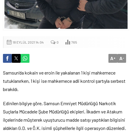
18 EYLÜL 2021 14:04
0
765
A
A
+
-
Samsun’da kokain ve eroin ile yakalanan 1 kişi mahkemece
tutuklanırken, 1 kişi ise mahkemece adli kontrol şartıyla serbest
bırakıldı.
Edinilen bilgiye göre, Samsun Emniyet Müdürlüğü Narkotik
Suçlarla Mücadele Şube Müdürlüğü ekipleri, İlkadım ve Atakum
ilçelerinde müşterek uyuşturucu madde satışı yaptıkları bilgisini
aldıkları G.D. ve Ö.K. isimli şüphelilerle ilgili operasyon düzenledi.