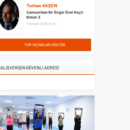
hastanede ziyaret etti. Erzurum
Turhan AKŞEN
Adliyesi’nde çıkan yangına
Samsun’dan Bir Özgür Özel Geçti
müdahale eden Çarşı ve
Bölüm 3
Mahalle...
18 Nisan 2025 19:16
TÜM YAZARLARI GÖSTER
ALIŞVERİŞİN GÜVENLİ ADRESİ