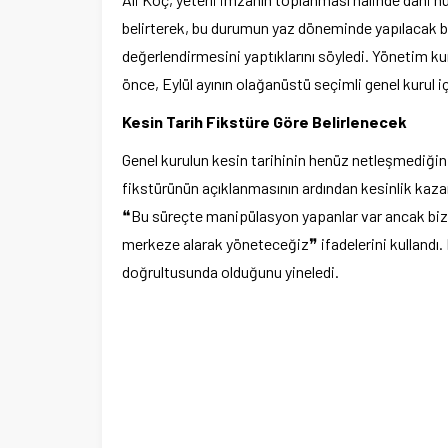
belirterek, bu durumun yaz döneminde yapılacak 
değerlendirmesini yaptıklarını söyledi. Yönetim k
eyecan var
Kemer Belediyespor U11 ilk maçın
önce, Eylül ayının olağanüstü seçimli genel kurul i
Kesin Tarih Fikstüre Göre Belirlenecek
Genel kurulun kesin tarihinin henüz netleşmediğin
fikstürünün açıklanmasının ardından kesinlik kazan
❝Bu süreçte manipülasyon yapanlar var ancak biz 
merkeze alarak yöneteceğiz❞ ifadelerini kullandı.
doğrultusunda olduğunu yineledi.