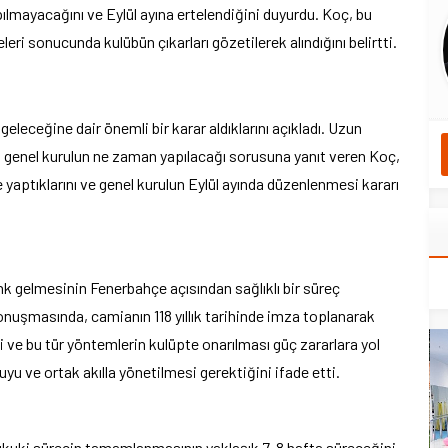
ılmayacağını ve Eylül ayına ertelendiğini duyurdu. Koç, bu
ri sonucunda kulübün çıkarları gözetilerek alındığını belirtti.
leceğine dair önemli bir karar aldıklarını açıkladı. Uzun
 genel kurulun ne zaman yapılacağı sorusuna yanıt veren Koç,
e yaptıklarını ve genel kurulun Eylül ayında düzenlenmesi kararı
nk gelmesinin Fenerbahçe açısından sağlıklı bir süreç
nuşmasında, camianın 118 yıllık tarihinde imza toplanarak
 ve bu tür yöntemlerin kulüpte onarılması güç zararlara yol
yu ve ortak akılla yönetilmesi gerektiğini ifade etti.
hukuki sürecin tamamlanmasının yaklaşık 7-8 hafta süreceğini