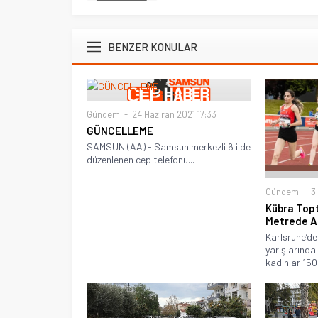
BENZER KONULAR
Gündem
24 Haziran 2021 17:33
GÜNCELLEME
SAMSUN (AA) - Samsun merkezli 6 ilde
düzenlenen cep telefonu...
Gündem
3 
Kübra Topt
Metrede A
Karlsruhe’de
yarışlarında
kadınlar 1500