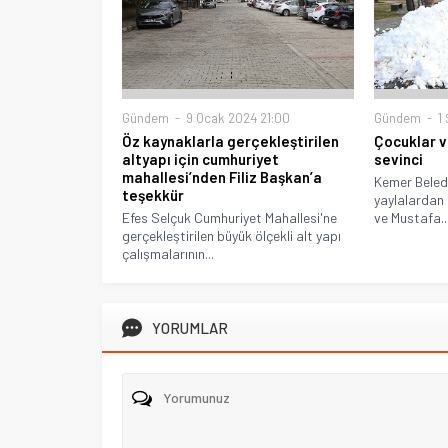
Gündem
9 Ocak 2024 21:00
Gündem
1 
Öz kaynaklarla gerçekleştirilen
Çocuklar ve
altyapı için cumhuriyet
sevinci
mahallesi’nden Filiz Başkan’a
Kemer Beled
teşekkür
yaylalardan 
Efes Selçuk Cumhuriyet Mahallesi'ne
ve Mustafa..
gerçekleştirilen büyük ölçekli alt yapı
çalışmalarının...
YORUMLAR