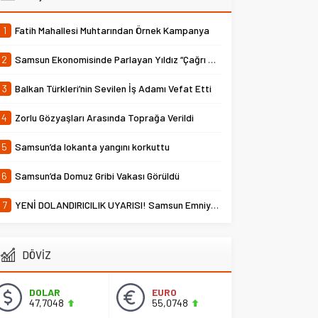
1
Fatih Mahallesi Muhtarından Örnek Kampanya
2
Samsun Ekonomisinde Parlayan Yıldız “Çağrı Temper”
3
Balkan Türkleri’nin Sevilen İş Adamı Vefat Etti
4
Zorlu Gözyaşları Arasında Toprağa Verildi
5
Samsun’da lokanta yangını korkuttu
6
Samsun’da Domuz Gribi Vakası Görüldü
7
YENİ DOLANDIRICILIK UYARISI! Samsun Emniyet Müdürlüğü Uyardı
DÖVİZ
DOLAR
EURO
47,7048
55,0748