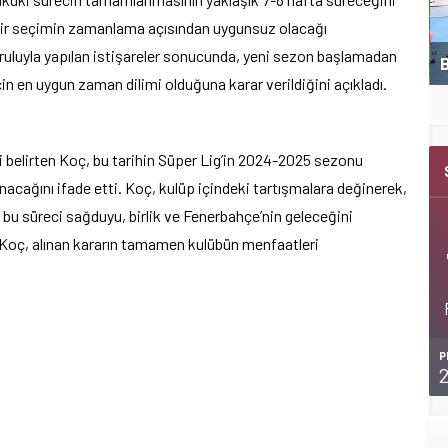
bir seçimin zamanlama açısından uygunsuz olacağı
uruluyla yapılan istişareler sonucunda, yeni sezon başlamadan
ı kazandı
Büyükşehir’den 15’inci ASFİM
K
çin en uygun zaman dilimi olduğuna karar verildiğini açıkladı.
i belirten Koç, bu tarihin Süper Lig’in 2024-2025 sezonu
acağını ifade etti. Koç, kulüp içindeki tartışmalara değinerek,
bu süreci sağduyu, birlik ve Fenerbahçe’nin geleceğini
 Koç, alınan kararın tamamen kulübün menfaatleri
P