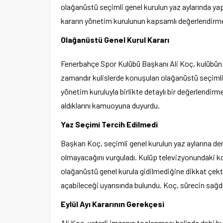
olağanüstü seçimli genel kurulun yaz aylarında yap
kararın yönetim kurulunun kapsamlı değerlendirmele
Olağanüstü Genel Kurul Kararı
Fenerbahçe Spor Kulübü Başkanı Ali Koç, kulübün ge
zamandır kulislerde konuşulan olağanüstü seçimli
yönetim kuruluyla birlikte detaylı bir değerlendirm
aldıklarını kamuoyuna duyurdu.
Yaz Seçimi Tercih Edilmedi
Başkan Koç, seçimli genel kurulun yaz aylarına de
olmayacağını vurguladı. Kulüp televizyonundaki ko
olağanüstü genel kurula gidilmediğine dikkat çekti
açabileceği uyarısında bulundu. Koç, sürecin sağdu
Eylül Ayı Kararının Gerekçesi
Ali Koç, yeterli imzanın toplanması halinde dahi 