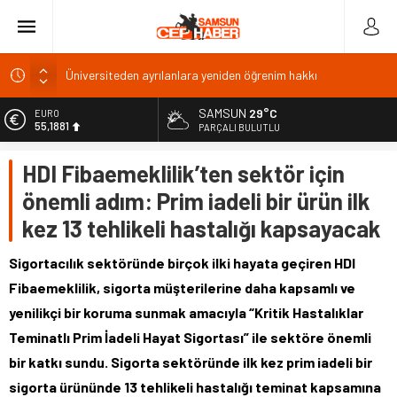
BAL Ligi katılım ücreti 1 milyon TL: TFF’ye çağrı
TFF 2026
SAMSUN
29°C
EURO
55,1881
Gazze’de can kaybı 73 bin 386’ya yükseldi
PARÇALI BULUTLU
Kıyı alanlarında bakım ve güvenlik için yeni düzenleme
ALTIN
HDI Fibaemeklilik’ten sektör için
6.660,55
Üniversiteden ayrılanlara yeniden öğrenim hakkı
önemli adım: Prim iadeli bir ürün ilk
BİST
13.779,39
kez 13 tehlikeli hastalığı kapsayacak
DOLAR
47,7111
Sigortacılık sektöründe birçok ilki hayata geçiren HDI
Fibaemeklilik, sigorta müşterilerine daha kapsamlı ve
yenilikçi bir koruma sunmak amacıyla “Kritik Hastalıklar
Teminatlı Prim İadeli Hayat Sigortası” ile sektöre önemli
bir katkı sundu. Sigorta sektöründe ilk kez prim iadeli bir
sigorta ürününde 13 tehlikeli hastalığı teminat kapsamına