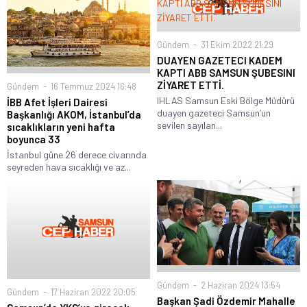
Gündem
31 Ekim 2022 21:29
DUAYEN GAZETECI KADEM
KAPTI ABB SAMSUN ŞUBESINI
ZİYARET ETTİ.
Gündem
16 Temmuz 2024 16:48
IHLAS Samsun Eski Bölge Müdürü
İBB Afet İşleri Dairesi
duayen gazeteci Samsun’un
Başkanlığı AKOM, İstanbul’da
sevilen sayılan...
sıcaklıkların yeni hafta
boyunca 33
İstanbul güne 26 derece civarında
seyreden hava sıcaklığı ve az...
Gündem
2 Haziran 2024 13:54
Gündem
17 Haziran 2022 20:05
Başkan Şadi Özdemir Mahalle