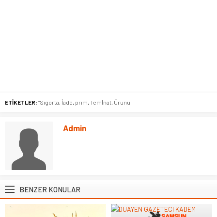
ETİKETLER:
“Sigorta
,
İade
,
prim
,
Temi̇nat
,
Ürünü
Admin
BENZER KONULAR