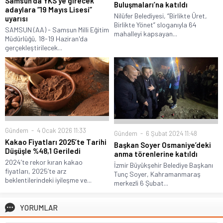
Samsun’da YKS’ye girecek
Buluşmaları’na katıldı
adaylara “19 Mayıs Lisesi”
Nilüfer Belediyesi, “Birlikte Üret,
uyarısı
Birlikte Yönet” sloganıyla 64
SAMSUN (AA) - Samsun Milli Eğitim
mahalleyi kapsayan...
Müdürlüğü, 18-19 Haziran'da
gerçekleştirilecek...
Gündem
4 Ocak 2026 11:33
Gündem
6 Şubat 2024 11:48
Kakao Fiyatları 2025’te Tarihi
Başkan Soyer Osmaniye’deki
Düşüşle %48,1 Geriledi
anma törenlerine katıldı
2024’te rekor kıran kakao
İzmir Büyükşehir Belediye Başkanı
fiyatları, 2025’te arz
Tunç Soyer, Kahramanmaraş
beklentilerindeki iyileşme ve...
merkezli 6 Şubat...
YORUMLAR