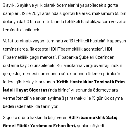
3 aylık, 6 aylık ve yıllık olarak ödemelerini yapabilecek sigorta
sahipleri, 12 ile 20 yıl arasında sigortalı kalarak, maksimum 55 bin
dolar ya da 50 bin euro tutarında tehlikeli hastalık,yaşam ve vefat
teminatı alabilecek.
Vefat teminatı, yaşam teminatı ve 13 tehlikeli hastalığı kapsayan
teminatlarda, ilk etapta HDI Fibaemeklilik acenteleri, HDI
Fibaemeklilik çağrı merkezi, Fibabanka Şubeleri üzerinden
sisteme kayıt olunabilecek. Kullanıcılarına vergi avantajı, riskin
gerçekleşmemesi durumunda süre sonunda ödenen primlerin
iadesi gibi kolaylıklar sunan “
Kritik Hastalıklar Teminatlı Prim
İadeli Hayat Sigortası
”nda birinci yıl sonunda ödemeye ara
verme (tenzil) ve erken ayrılma (iştira) hakkı ile 15 günlük cayma
bedeli iade hakkı da tanınıyor.
Sigorta ürünü hakkında bilgi veren
HDI Fibaemeklilik Satış
Genel Müdür Yardımcısı Erhan İleri
, şunları söyledi: