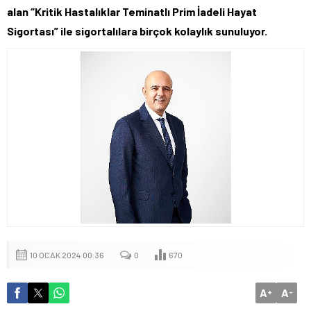
alan “Kritik Hastalıklar Teminatlı Prim İadeli Hayat
Sigortası” ile sigortalılara birçok kolaylık sunuluyor.
10 OCAK 2024 00:36
0
670
A
A
+
-