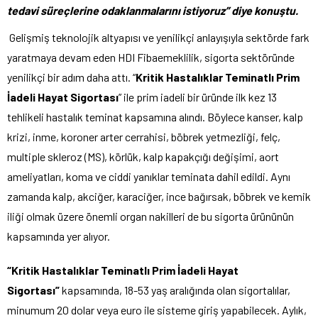
tedavi süreçlerine odaklanmalarını istiyoruz” diye konuştu.
Gelişmiş teknolojik altyapısı ve yenilikçi anlayışıyla sektörde fark
yaratmaya devam eden HDI Fibaemeklilik, sigorta sektöründe
yenilikçi bir adım daha attı. “
Kritik Hastalıklar Teminatlı Prim
İadeli Hayat Sigortası
” ile prim iadeli bir üründe ilk kez 13
tehlikeli hastalık teminat kapsamına alındı. Böylece kanser, kalp
krizi, inme, koroner arter cerrahisi, böbrek yetmezliği, felç,
multiple skleroz (MS), körlük, kalp kapakçığı değişimi, aort
ameliyatları, koma ve ciddi yanıklar teminata dahil edildi. Aynı
zamanda kalp, akciğer, karaciğer, ince bağırsak, böbrek ve kemik
iliği olmak üzere önemli organ nakilleri de bu sigorta ürününün
kapsamında yer alıyor.
“Kritik Hastalıklar Teminatlı Prim İadeli Hayat
Sigortası”
kapsamında, 18-53 yaş aralığında olan sigortalılar,
minumum 20 dolar veya euro ile sisteme giriş yapabilecek. Aylık,