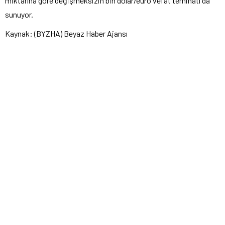
miktarına göre değişmeksizin bin dolar/euro vefat teminatı da
sunuyor.
Kaynak: (BYZHA) Beyaz Haber Ajansı