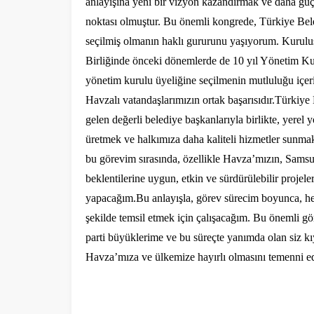
anlayışına yeni bir vizyon kazandırmak ve daha güç
noktası olmuştur. Bu önemli kongrede, Türkiye Bel
Ege Üniversitesi Spor Kulübüne 
seçilmiş olmanın haklı gururunu yaşıyorum. Kurul
merkez tahsis edildi
Birliğinde önceki dönemlerde de 10 yıl Yönetim K
yönetim kurulu üyeliğine seçilmenin mutluluğu içer
Havzalı vatandaşlarımızın ortak başarısıdır.
Türkiye 
gelen değerli belediye başkanlarıyla birlikte, yerel
üretmek ve halkımıza daha kaliteli hizmetler sunm
bu görevim sırasında, özellikle Havza’mızın, Sams
beklentilerine uygun, etkin ve sürdürülebilir projele
yapacağım.
Bu anlayışla, görev sürecim boyunca, hem
şekilde temsil etmek için çalışacağım. Bu önemli g
parti büyüklerime ve bu süreçte yanımda olan siz k
Havza’mıza ve ülkemize hayırlı olmasını temenni ede