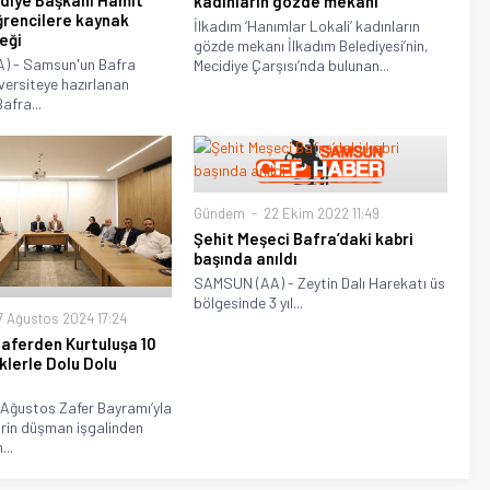
diye Başkanı Hamit
kadınların gözde mekanı
öğrencilere kaynak
İlkadım ‘Hanımlar Lokali’ kadınların
eği
gözde mekanı İlkadım Belediyesi’nin,
) - Samsun'un Bafra
Mecidiye Çarşısı’nda bulunan...
iversiteye hazırlanan
afra...
Gündem
22 Ekim 2022 11:49
Şehit Meşeci Bafra’daki kabri
başında anıldı
SAMSUN (AA) - Zeytin Dalı Harekatı üs
bölgesinde 3 yıl...
 Ağustos 2024 17:24
Zaferden Kurtuluşa 10
klerle Dolu Dolu
 Ağustos Zafer Bayramı’yla
hrin düşman işgalinden
...