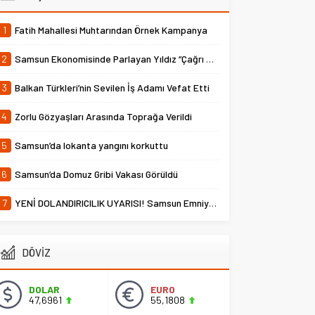
1
Fatih Mahallesi Muhtarından Örnek Kampanya
2
Samsun Ekonomisinde Parlayan Yıldız “Çağrı Temper”
3
Balkan Türkleri’nin Sevilen İş Adamı Vefat Etti
4
Zorlu Gözyaşları Arasında Toprağa Verildi
5
Samsun’da lokanta yangını korkuttu
6
Samsun’da Domuz Gribi Vakası Görüldü
7
YENİ DOLANDIRICILIK UYARISI! Samsun Emniyet Müdürlüğü Uyardı
DÖVİZ
DOLAR
EURO
47,6961
55,1808