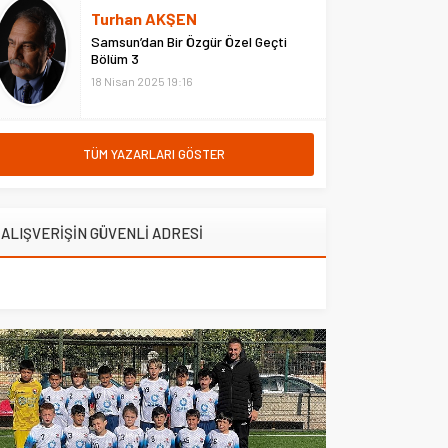
hastanede ziyaret etti. Erzurum
Turhan AKŞEN
Adliyesi’nde çıkan yangına
Samsun’dan Bir Özgür Özel Geçti
müdahale eden Çarşı ve
Bölüm 3
Mahalle...
18 Nisan 2025 19:16
TÜM YAZARLARI GÖSTER
ALIŞVERİŞİN GÜVENLİ ADRESİ