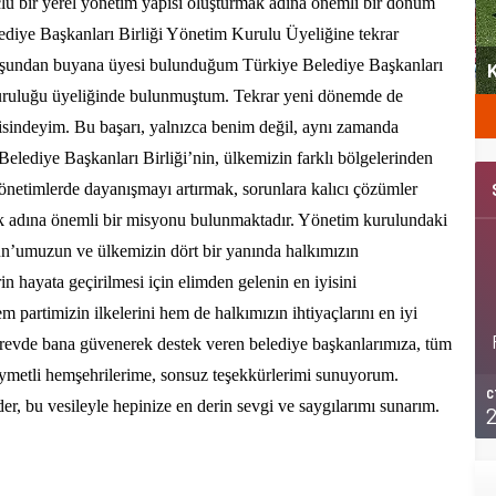
lü bir yerel yönetim yapısı oluşturmak adına önemli bir dönüm
ediye Başkanları Birliği Yönetim Kurulu Üyeliğine tekrar
yeni
uşundan buyana üyesi bulunduğum Türkiye Belediye Başkanları
Şubat’ta spor ve heyecan var
K
uruluğu üyeliğinde bulunmuştum. Tekrar yeni dönemde de
isindeyim. Bu başarı, yalnızca benim değil, aynı zamanda
Belediye Başkanları Birliği’nin, ülkemizin farklı bölgelerinden
 yönetimlerde dayanışmayı artırmak, sorunlara kalıcı çözümler
ak adına önemli bir misyonu bulunmaktadır. Yönetim kurulundaki
un’umuzun ve ülkemizin dört bir yanında halkımızın
rin hayata geçirilmesi için elimden gelenin en iyisini
 partimizin ilkelerini hem de halkımızın ihtiyaçlarını en iyi
örevde bana güvenerek destek veren belediye başkanlarımıza, tüm
ıymetli hemşehrilerime, sonsuz teşekkürlerimi sunuyorum.
C
r, bu vesileyle hepinize en derin sevgi ve saygılarımı sunarım.