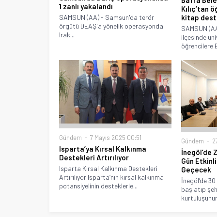
Bafra Bele
1 zanlı yakalandı
Kılıç’tan 
SAMSUN (AA) - Samsun'da terör
kitap dest
örgütü DEAŞ'a yönelik operasyonda
SAMSUN (AA
Irak...
ilçesinde ün
öğrencilere B
Gündem
7 Mayıs 2025 00:51
Gündem
27
Isparta’ya Kırsal Kalkınma
İnegöl’de 
Destekleri Artırılıyor
Gün Etkinli
Isparta Kırsal Kalkınma Destekleri
Geçecek
Artırılıyor Isparta’nın kırsal kalkınma
İnegöl’de 30
potansiyelinin desteklerle...
başlatıp şe
kurtuluşunun