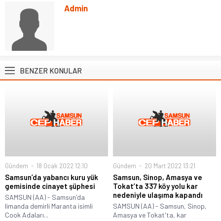
Admin
BENZER KONULAR
Gündem
18 Ocak 2022 12:10
Gündem
20 Mart 2022 13:21
Samsun’da yabancı kuru yük
Samsun, Sinop, Amasya ve
gemisinde cinayet şüphesi
Tokat’ta 337 köy yolu kar
nedeniyle ulaşıma kapandı
SAMSUN (AA) - Samsun'da
limanda demirli Maranta isimli
SAMSUN (AA) - Samsun, Sinop,
Cook Adaları...
Amasya ve Tokat'ta, kar