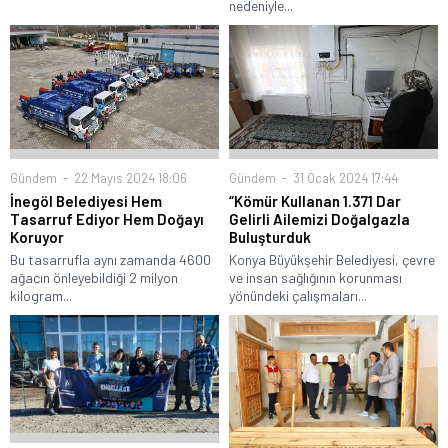
nedeniyle...
Gündem
22 Mayıs 2024 18:06
Gündem
31 Ocak 2024 17:44
İnegöl Belediyesi Hem
“Kömür Kullanan 1.371 Dar
Tasarruf Ediyor Hem Doğayı
Gelirli Ailemizi Doğalgazla
Koruyor
Buluşturduk
Bu tasarrufla aynı zamanda 4600
Konya Büyükşehir Belediyesi, çevre
ağacın önleyebildiği 2 milyon
ve insan sağlığının korunması
kilogram...
yönündeki çalışmaları...