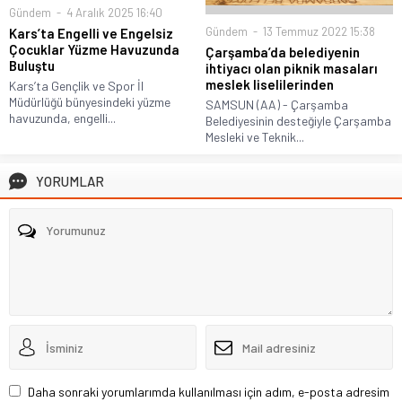
Gündem
4 Aralık 2025 16:40
Gündem
13 Temmuz 2022 15:38
Kars’ta Engelli ve Engelsiz
Çocuklar Yüzme Havuzunda
Çarşamba’da belediyenin
Buluştu
ihtiyacı olan piknik masaları
meslek liselilerinden
Kars’ta Gençlik ve Spor İl
Müdürlüğü bünyesindeki yüzme
SAMSUN (AA) - Çarşamba
havuzunda, engelli...
Belediyesinin desteğiyle Çarşamba
Mesleki ve Teknik...
YORUMLAR
Daha sonraki yorumlarımda kullanılması için adım, e-posta adresim