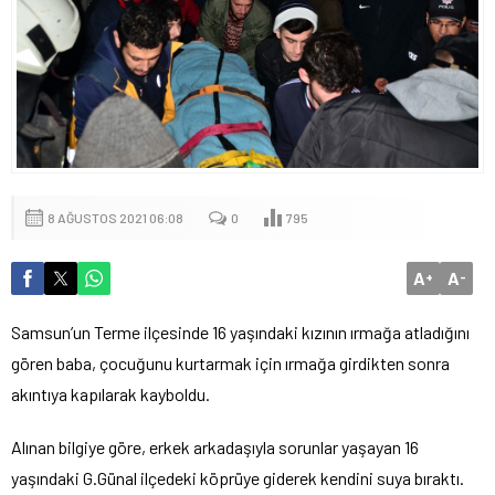
8 AĞUSTOS 2021 06:08
0
795
A
A
+
-
Samsun’un Terme ilçesinde 16 yaşındaki kızının ırmağa atladığını
gören baba, çocuğunu kurtarmak için ırmağa girdikten sonra
akıntıya kapılarak kayboldu.
Alınan bilgiye göre, erkek arkadaşıyla sorunlar yaşayan 16
yaşındaki G.Günal ilçedeki köprüye giderek kendini suya bıraktı.