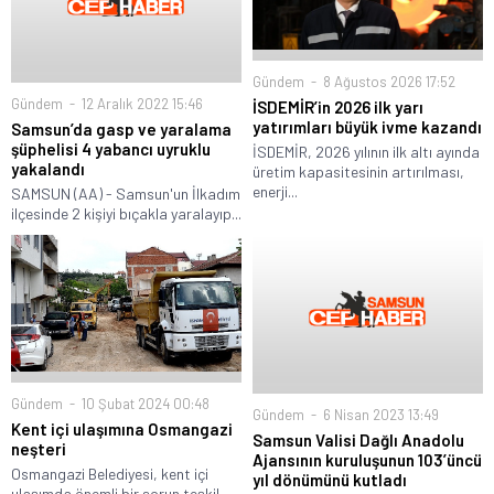
Gündem
8 Ağustos 2026 17:52
Gündem
12 Aralık 2022 15:46
İSDEMİR’in 2026 ilk yarı
yatırımları büyük ivme kazandı
Samsun’da gasp ve yaralama
şüphelisi 4 yabancı uyruklu
İSDEMİR, 2026 yılının ilk altı ayında
yakalandı
üretim kapasitesinin artırılması,
enerji...
SAMSUN (AA) - Samsun'un İlkadım
ilçesinde 2 kişiyi bıçakla yaralayıp...
Gündem
10 Şubat 2024 00:48
Gündem
6 Nisan 2023 13:49
Kent içi ulaşımına Osmangazi
Samsun Valisi Dağlı Anadolu
neşteri
Ajansının kuruluşunun 103’üncü
Osmangazi Belediyesi, kent içi
yıl dönümünü kutladı
ulaşımda önemli bir sorun teşkil