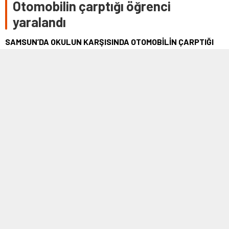
Otomobilin çarptığı öğrenci
yaralandı
SAMSUN’DA OKULUN KARŞISINDA OTOMOBİLİN ÇARPTIĞI
ÖĞRENCİ YARALANDI.
8 AĞUSTOS 2021 05:38
0
759