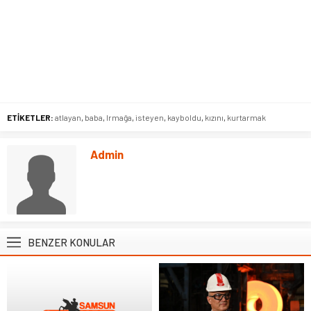
ETİKETLER:
atlayan
,
baba
,
Irmağa
,
isteyen
,
kayboldu
,
kızını
,
kurtarmak
Admin
BENZER KONULAR